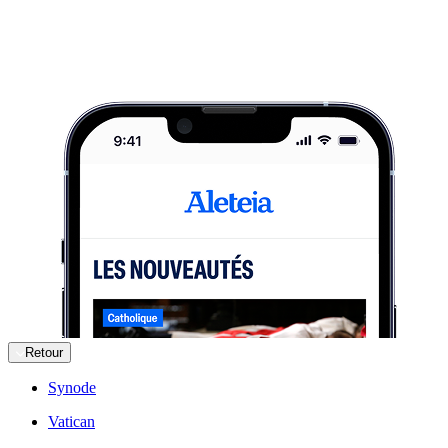
Retour
Synode
Vatican