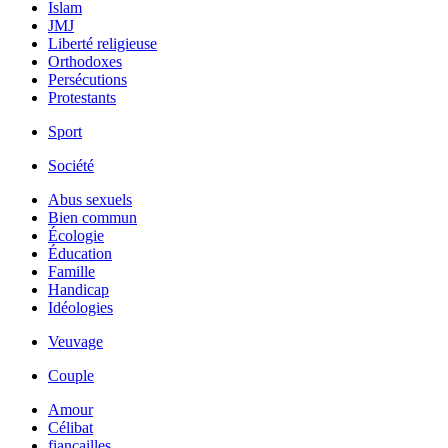
Islam
JMJ
Liberté religieuse
Orthodoxes
Persécutions
Protestants
Sport
Société
Abus sexuels
Bien commun
Écologie
Éducation
Famille
Handicap
Idéologies
Veuvage
Couple
Amour
Célibat
fiancailles