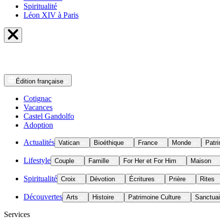
Spiritualité
Léon XIV à Paris
Édition
française
Cotignac
Vacances
Castel Gandolfo
Adoption
Actualités
Vatican
Bioéthique
France
Monde
Patri
Lifestyle
Couple
Famille
For Her et For Him
Maison
Spiritualité
Croix
Dévotion
Écritures
Prière
Rites
Découvertes
Arts
Histoire
Patrimoine Culture
Sanctuai
Services