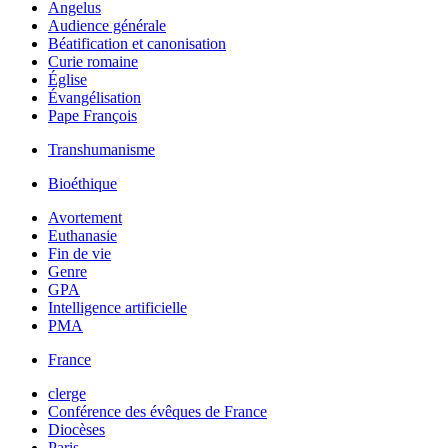
Angelus
Audience générale
Béatification et canonisation
Curie romaine
Église
Évangélisation
Pape François
Transhumanisme
Bioéthique
Avortement
Euthanasie
Fin de vie
Genre
GPA
Intelligence artificielle
PMA
France
clerge
Conférence des évêques de France
Diocèses
Paris