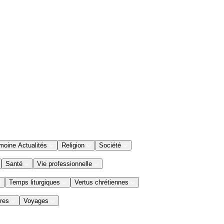
moine Actualités
Religion
Société
Santé
Vie professionnelle
Temps liturgiques
Vertus chrétiennes
res
Voyages