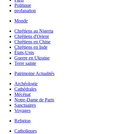
Politique
profanation
Monde
Chrétiens au Nigeria
Chrétiens d'Orient
Chrétiens en Chine
Chrétiens en Inde
États-Unis
Guerre en Ukraine
Terre sainte
Patrimoine Actualités
Archéologie
Cathédrales
Mécénat
Notre-Dame de Paris
Sanctuaires
Voyages
Religion
Catholiques