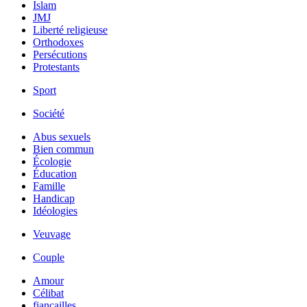
Islam
JMJ
Liberté religieuse
Orthodoxes
Persécutions
Protestants
Sport
Société
Abus sexuels
Bien commun
Écologie
Éducation
Famille
Handicap
Idéologies
Veuvage
Couple
Amour
Célibat
fiancailles