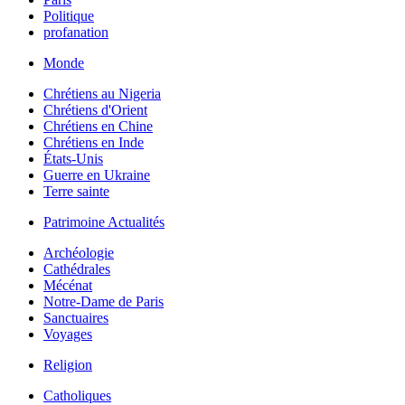
Politique
profanation
Monde
Chrétiens au Nigeria
Chrétiens d'Orient
Chrétiens en Chine
Chrétiens en Inde
États-Unis
Guerre en Ukraine
Terre sainte
Patrimoine Actualités
Archéologie
Cathédrales
Mécénat
Notre-Dame de Paris
Sanctuaires
Voyages
Religion
Catholiques