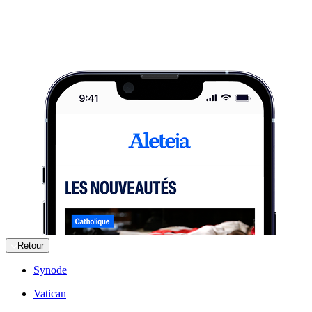
Retour
Synode
Vatican