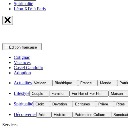
Spiritualité
Léon XIV à Paris
Édition
française
Cotignac
Vacances
Castel Gandolfo
Adoption
Actualités
Vatican
Bioéthique
France
Monde
Patri
Lifestyle
Couple
Famille
For Her et For Him
Maison
Spiritualité
Croix
Dévotion
Écritures
Prière
Rites
Découvertes
Arts
Histoire
Patrimoine Culture
Sanctuai
Services