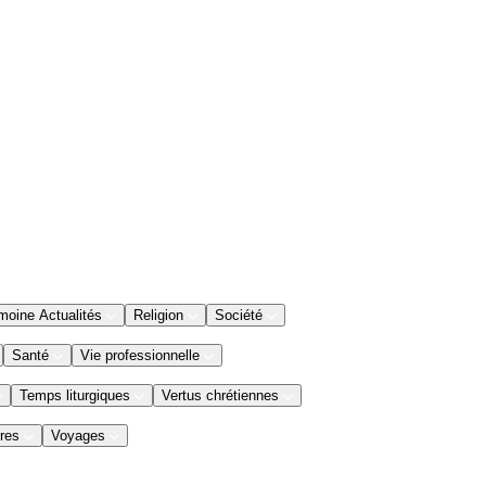
moine Actualités
Religion
Société
Santé
Vie professionnelle
Temps liturgiques
Vertus chrétiennes
res
Voyages