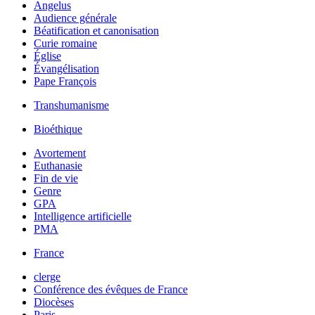
Angelus
Audience générale
Béatification et canonisation
Curie romaine
Église
Évangélisation
Pape François
Transhumanisme
Bioéthique
Avortement
Euthanasie
Fin de vie
Genre
GPA
Intelligence artificielle
PMA
France
clerge
Conférence des évêques de France
Diocèses
Paris