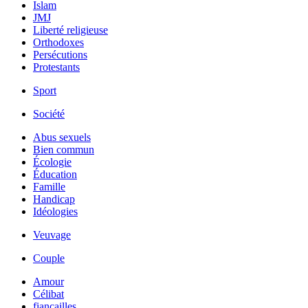
Islam
JMJ
Liberté religieuse
Orthodoxes
Persécutions
Protestants
Sport
Société
Abus sexuels
Bien commun
Écologie
Éducation
Famille
Handicap
Idéologies
Veuvage
Couple
Amour
Célibat
fiancailles