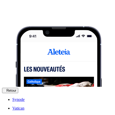
Retour
Synode
Vatican