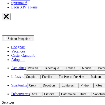
Spiritualité
Léon XIV à Paris
Édition
française
Cotignac
Vacances
Castel Gandolfo
Adoption
Actualités
Vatican
Bioéthique
France
Monde
Patri
Lifestyle
Couple
Famille
For Her et For Him
Maison
Spiritualité
Croix
Dévotion
Écritures
Prière
Rites
Découvertes
Arts
Histoire
Patrimoine Culture
Sanctuai
Services