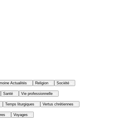
moine Actualités
Religion
Société
Santé
Vie professionnelle
Temps liturgiques
Vertus chrétiennes
res
Voyages