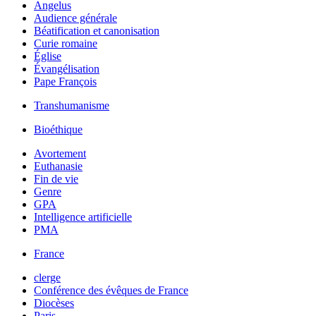
Angelus
Audience générale
Béatification et canonisation
Curie romaine
Église
Évangélisation
Pape François
Transhumanisme
Bioéthique
Avortement
Euthanasie
Fin de vie
Genre
GPA
Intelligence artificielle
PMA
France
clerge
Conférence des évêques de France
Diocèses
Paris