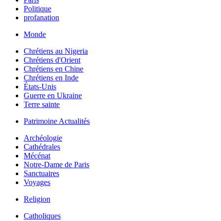
Politique
profanation
Monde
Chrétiens au Nigeria
Chrétiens d'Orient
Chrétiens en Chine
Chrétiens en Inde
États-Unis
Guerre en Ukraine
Terre sainte
Patrimoine Actualités
Archéologie
Cathédrales
Mécénat
Notre-Dame de Paris
Sanctuaires
Voyages
Religion
Catholiques