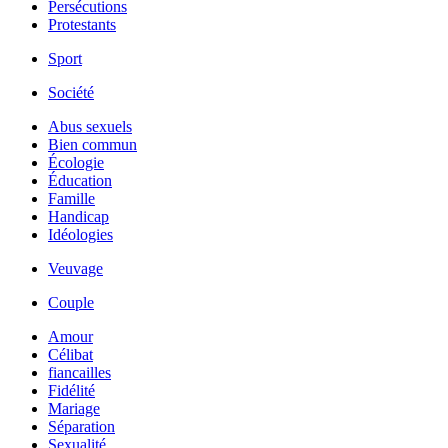
Persécutions
Protestants
Sport
Société
Abus sexuels
Bien commun
Écologie
Éducation
Famille
Handicap
Idéologies
Veuvage
Couple
Amour
Célibat
fiancailles
Fidélité
Mariage
Séparation
Sexualité