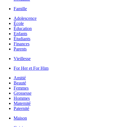
Famille
Adolescence
École
Éducation
Enfants
Étudiants
Finances
Parents
Vieillesse
For Her et For Him
Amitié
Beauté
Femmes
Grossesse
Hommes
Maternité
Paternité
Maison