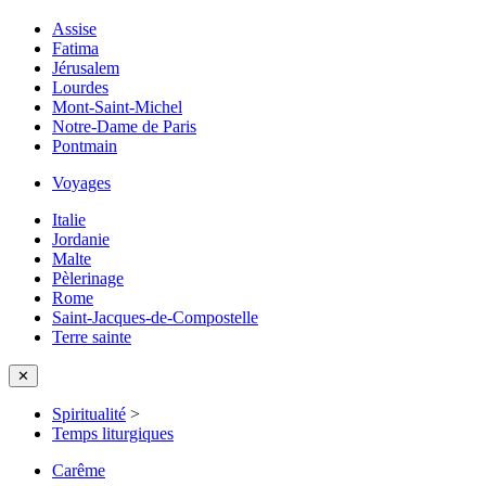
Assise
Fatima
Jérusalem
Lourdes
Mont-Saint-Michel
Notre-Dame de Paris
Pontmain
Voyages
Italie
Jordanie
Malte
Pèlerinage
Rome
Saint-Jacques-de-Compostelle
Terre sainte
✕
Spiritualité
>
Temps liturgiques
Carême