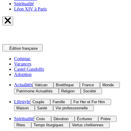
Spiritualité
Léon XIV à Paris
Édition
française
Cotignac
Vacances
Castel Gandolfo
Adoption
Actualités
Vatican
Bioéthique
France
Monde
Patrimoine Actualités
Religion
Société
Lifestyle
Couple
Famille
For Her et For Him
Maison
Santé
Vie professionnelle
Spiritualité
Croix
Dévotion
Écritures
Prière
Rites
Temps liturgiques
Vertus chrétiennes