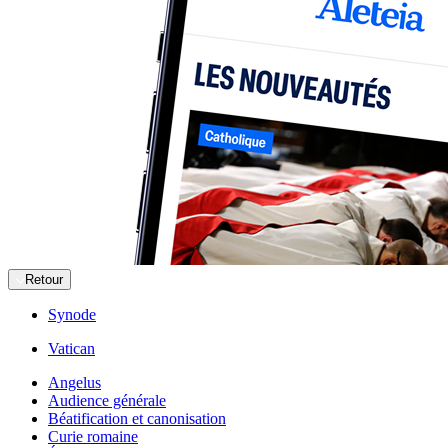
Retour
Synode
Vatican
Angelus
Audience générale
Béatification et canonisation
Curie romaine