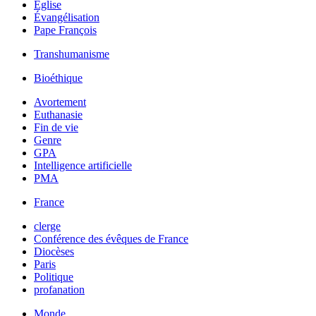
Église
Évangélisation
Pape François
Transhumanisme
Bioéthique
Avortement
Euthanasie
Fin de vie
Genre
GPA
Intelligence artificielle
PMA
France
clerge
Conférence des évêques de France
Diocèses
Paris
Politique
profanation
Monde