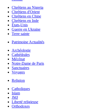
Chrétiens au Nigeria
Chrétiens d'Orient
Chrétiens en Chine
Chrétiens en Inde
États-Unis
Guerre en Ukraine
Terre sainte
Patrimoine Actualités
Archéologie
Cathédrales
Mécénat
Notre-Dame de Paris
Sanctuaires
Voyages
Religion
Catholiques
Islam
JMJ
Liberté religieuse
Orthodoxes