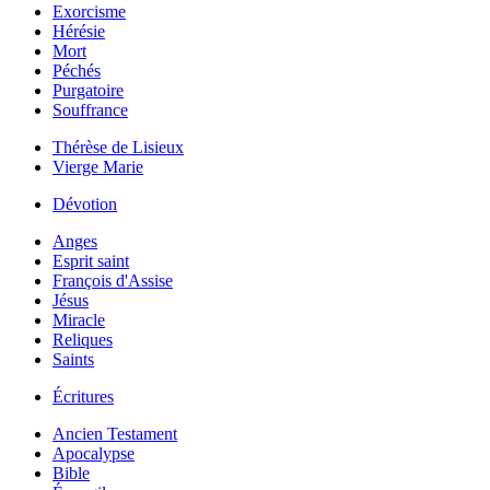
Exorcisme
Hérésie
Mort
Péchés
Purgatoire
Souffrance
Thérèse de Lisieux
Vierge Marie
Dévotion
Anges
Esprit saint
François d'Assise
Jésus
Miracle
Reliques
Saints
Écritures
Ancien Testament
Apocalypse
Bible