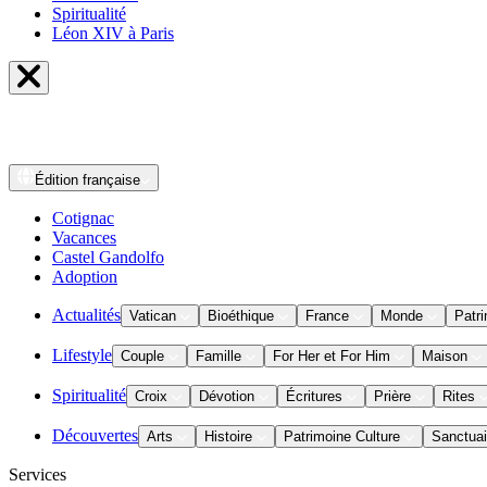
Spiritualité
Léon XIV à Paris
Édition
française
Cotignac
Vacances
Castel Gandolfo
Adoption
Actualités
Vatican
Bioéthique
France
Monde
Patri
Lifestyle
Couple
Famille
For Her et For Him
Maison
Spiritualité
Croix
Dévotion
Écritures
Prière
Rites
Découvertes
Arts
Histoire
Patrimoine Culture
Sanctuai
Services