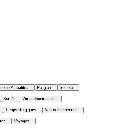
moine Actualités
Religion
Société
Santé
Vie professionnelle
Temps liturgiques
Vertus chrétiennes
res
Voyages