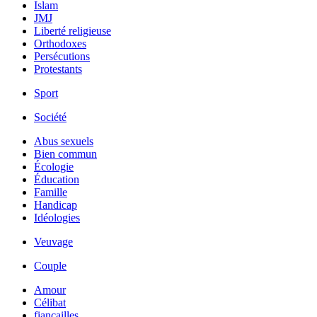
Islam
JMJ
Liberté religieuse
Orthodoxes
Persécutions
Protestants
Sport
Société
Abus sexuels
Bien commun
Écologie
Éducation
Famille
Handicap
Idéologies
Veuvage
Couple
Amour
Célibat
fiancailles