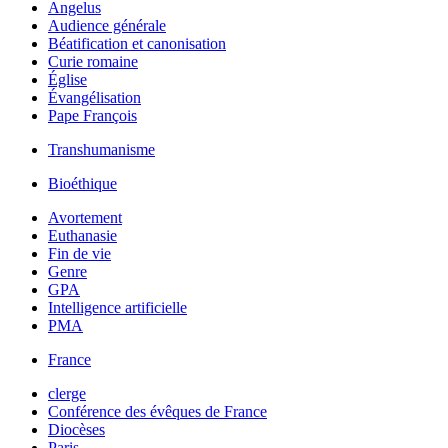
Angelus
Audience générale
Béatification et canonisation
Curie romaine
Église
Évangélisation
Pape François
Transhumanisme
Bioéthique
Avortement
Euthanasie
Fin de vie
Genre
GPA
Intelligence artificielle
PMA
France
clerge
Conférence des évêques de France
Diocèses
Paris