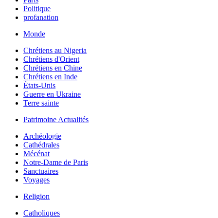
Politique
profanation
Monde
Chrétiens au Nigeria
Chrétiens d'Orient
Chrétiens en Chine
Chrétiens en Inde
États-Unis
Guerre en Ukraine
Terre sainte
Patrimoine Actualités
Archéologie
Cathédrales
Mécénat
Notre-Dame de Paris
Sanctuaires
Voyages
Religion
Catholiques