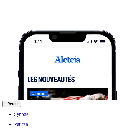
Retour
Synode
Vatican