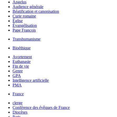
Angelus
Audience générale
Béatification et canonisation
Curie romaine
Église
Évangélisation
Pape François
Transhumanisme
Bioéthique
Avortement
Euthanasie
Fin de vie
Genre
GPA
Intelligence artificielle
PMA
France
clerge
Conférence des évêques de France
Diocèses
Paris