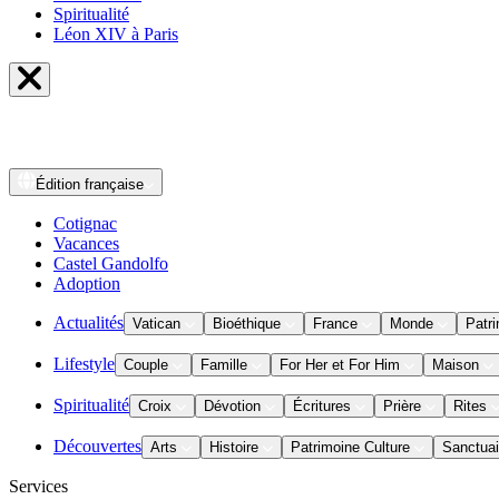
Spiritualité
Léon XIV à Paris
Édition
française
Cotignac
Vacances
Castel Gandolfo
Adoption
Actualités
Vatican
Bioéthique
France
Monde
Patri
Lifestyle
Couple
Famille
For Her et For Him
Maison
Spiritualité
Croix
Dévotion
Écritures
Prière
Rites
Découvertes
Arts
Histoire
Patrimoine Culture
Sanctuai
Services