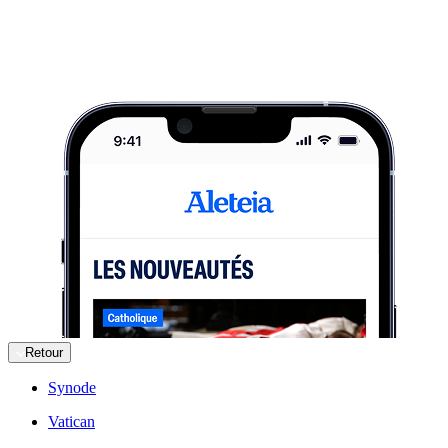
Retour
Synode
Vatican