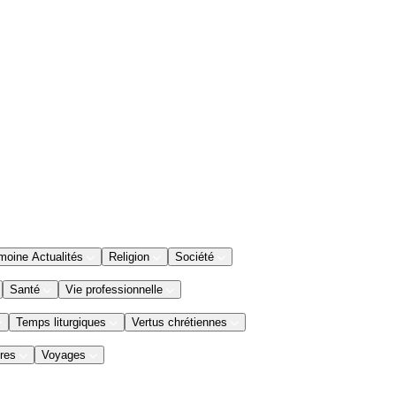
moine Actualités
Religion
Société
Santé
Vie professionnelle
Temps liturgiques
Vertus chrétiennes
res
Voyages