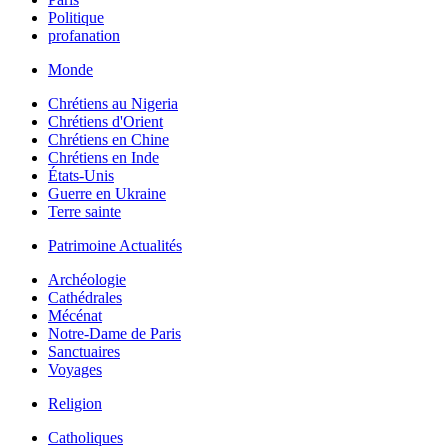
Politique
profanation
Monde
Chrétiens au Nigeria
Chrétiens d'Orient
Chrétiens en Chine
Chrétiens en Inde
États-Unis
Guerre en Ukraine
Terre sainte
Patrimoine Actualités
Archéologie
Cathédrales
Mécénat
Notre-Dame de Paris
Sanctuaires
Voyages
Religion
Catholiques