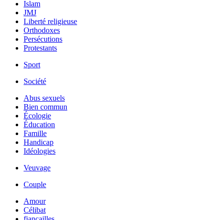
Islam
JMJ
Liberté religieuse
Orthodoxes
Persécutions
Protestants
Sport
Société
Abus sexuels
Bien commun
Écologie
Éducation
Famille
Handicap
Idéologies
Veuvage
Couple
Amour
Célibat
fiancailles