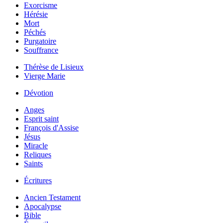
Exorcisme
Hérésie
Mort
Péchés
Purgatoire
Souffrance
Thérèse de Lisieux
Vierge Marie
Dévotion
Anges
Esprit saint
François d'Assise
Jésus
Miracle
Reliques
Saints
Écritures
Ancien Testament
Apocalypse
Bible