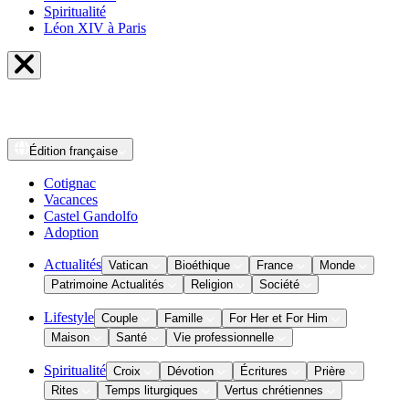
Spiritualité
Léon XIV à Paris
Édition
française
Cotignac
Vacances
Castel Gandolfo
Adoption
Actualités
Vatican
Bioéthique
France
Monde
Patrimoine Actualités
Religion
Société
Lifestyle
Couple
Famille
For Her et For Him
Maison
Santé
Vie professionnelle
Spiritualité
Croix
Dévotion
Écritures
Prière
Rites
Temps liturgiques
Vertus chrétiennes