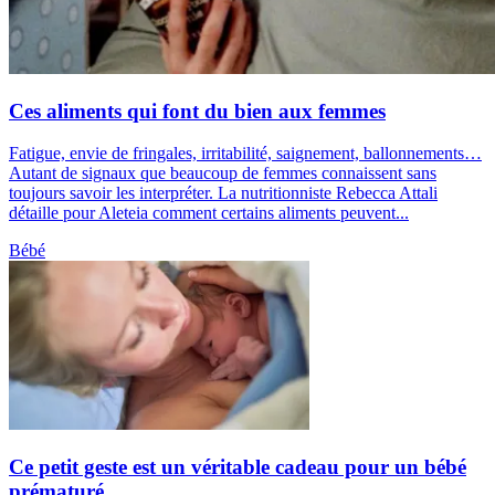
Ces aliments qui font du bien aux femmes
Fatigue, envie de fringales, irritabilité, saignement, ballonnements…
Autant de signaux que beaucoup de femmes connaissent sans
toujours savoir les interpréter. La nutritionniste Rebecca Attali
détaille pour Aleteia comment certains aliments peuvent...
Bébé
Ce petit geste est un véritable cadeau pour un bébé
prématuré