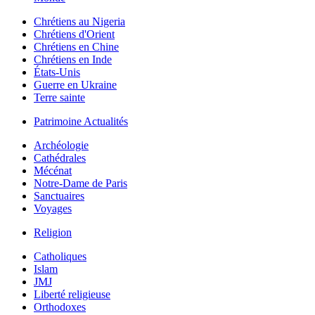
Chrétiens au Nigeria
Chrétiens d'Orient
Chrétiens en Chine
Chrétiens en Inde
États-Unis
Guerre en Ukraine
Terre sainte
Patrimoine Actualités
Archéologie
Cathédrales
Mécénat
Notre-Dame de Paris
Sanctuaires
Voyages
Religion
Catholiques
Islam
JMJ
Liberté religieuse
Orthodoxes