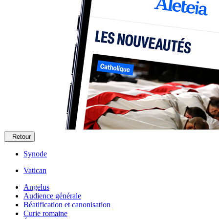
Retour
Synode
Vatican
Angelus
Audience générale
Béatification et canonisation
Curie romaine