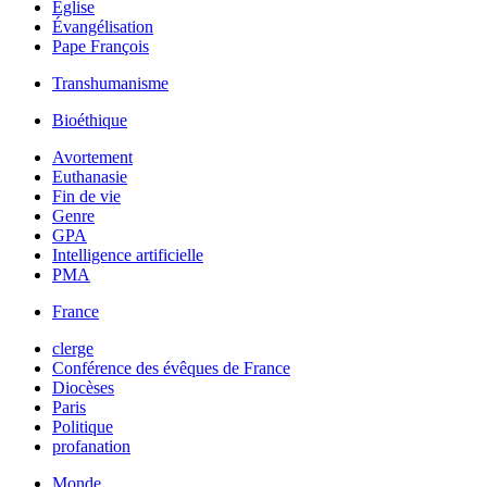
Église
Évangélisation
Pape François
Transhumanisme
Bioéthique
Avortement
Euthanasie
Fin de vie
Genre
GPA
Intelligence artificielle
PMA
France
clerge
Conférence des évêques de France
Diocèses
Paris
Politique
profanation
Monde