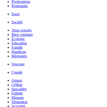
Persécutions
Protestants
Sport
Société
Abus sexuels
Bien commun
Écologie
Éducation
Famille
Handicap
Idéologies
Veuvage
Couple
Amour
Célibat
fiancailles
Fidélité
Mariage
Séparation
Sexualité