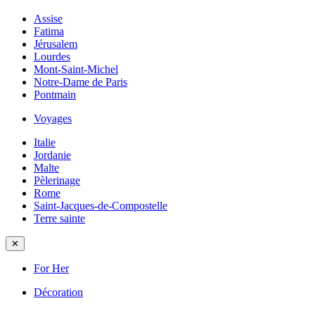
Assise
Fatima
Jérusalem
Lourdes
Mont-Saint-Michel
Notre-Dame de Paris
Pontmain
Voyages
Italie
Jordanie
Malte
Pèlerinage
Rome
Saint-Jacques-de-Compostelle
Terre sainte
✕
For Her
Décoration