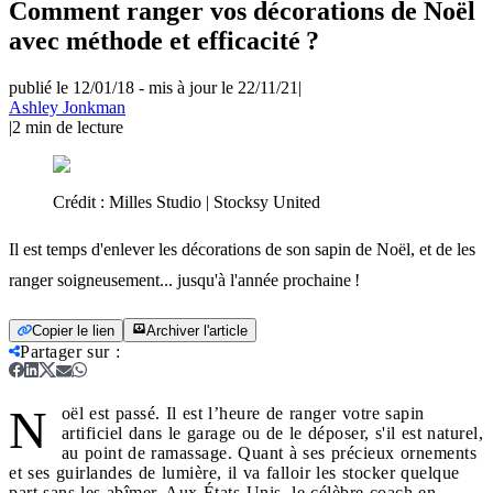
Comment ranger vos décorations de Noël
avec méthode et efficacité ?
publié le 12/01/18
-
mis à jour le 22/11/21
|
Ashley Jonkman
|
2
min de lecture
Crédit :
Milles Studio | Stocksy United
Il est temps d'enlever les décorations de son sapin de Noël, et de les
ranger soigneusement... jusqu'à l'année prochaine !
Copier le lien
Archiver l'article
Partager sur
:
N
oël est passé. Il est l’heure de ranger votre sapin
artificiel dans le garage ou de le déposer, s'il est naturel,
au point de ramassage. Quant à ses précieux ornements
et ses guirlandes de lumière, il va falloir les stocker quelque
part sans les abîmer. Aux États-Unis, le célèbre coach en