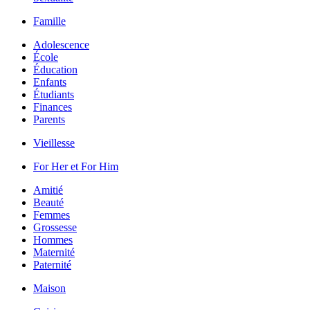
Famille
Adolescence
École
Éducation
Enfants
Étudiants
Finances
Parents
Vieillesse
For Her et For Him
Amitié
Beauté
Femmes
Grossesse
Hommes
Maternité
Paternité
Maison