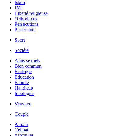
Islam
JMJ
Liberté religieuse
Orthodoxes
Persécutions
Protestants
Sport
Société
Abus sexuels
Bien commun
Écologie
Éducation
Famille
Handicap
Idéologies
Veuvage
Couple
Amour
Célibat
fiancailles