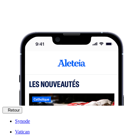
Retour
Synode
Vatican