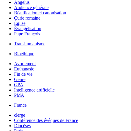
Angelus
Audience générale
Béatification et canonisation
Curie romaine
Église
Évangélisation
Pape François
Transhumanisme
Bioéthique
Avortement
Euthanasie
Fin de vie
Genre
GPA
Intelligence artificielle
PMA
France
clerge
Conférence des évêques de France
Diocèses
Paris