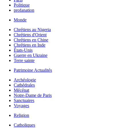
Politique
profanation
Monde
Chrétiens au Nigeria
Chrétiens d'Orient
Chrétiens en Chine
Chrétiens en Inde
États-Unis
Guerre en Ukraine
Terre sainte
Patrimoine Actualités
Archéologie
Cathédrales
Mécénat
Notre-Dame de Paris
Sanctuaires
Voyages
Religion
Catholiques