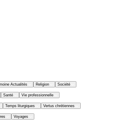
moine Actualités
Religion
Société
Santé
Vie professionnelle
Temps liturgiques
Vertus chrétiennes
res
Voyages