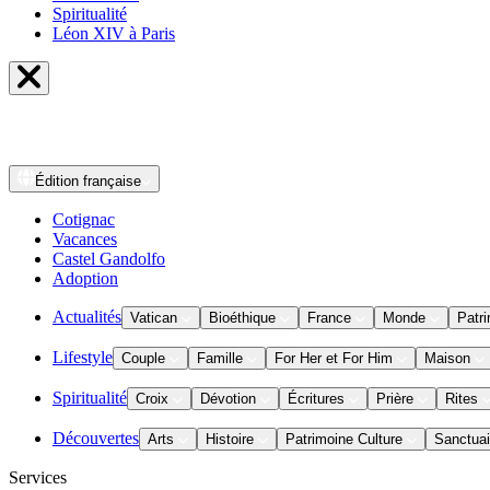
Spiritualité
Léon XIV à Paris
Édition
française
Cotignac
Vacances
Castel Gandolfo
Adoption
Actualités
Vatican
Bioéthique
France
Monde
Patri
Lifestyle
Couple
Famille
For Her et For Him
Maison
Spiritualité
Croix
Dévotion
Écritures
Prière
Rites
Découvertes
Arts
Histoire
Patrimoine Culture
Sanctuai
Services