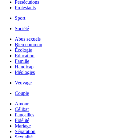
Persécutions
Protestants
Sport
Société
Abus sexuels
Bien commun
Écologie
Éducation
Famille
Handicap
Idéologies
Veuvage
Couple
Amour
Célibat
fiancailles
Fidélité
Mariage
Séparation
Sexualité