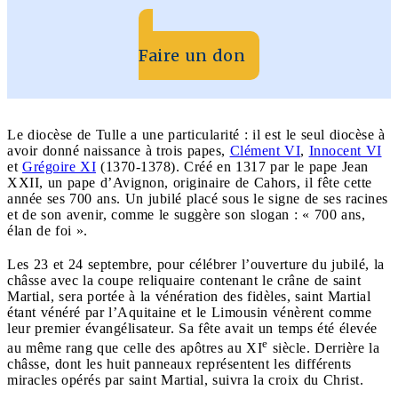
Faire un don
Le diocèse de Tulle a une particularité : il est le seul diocèse à
avoir donné naissance à trois papes,
Clément VI
,
Innocent VI
et
Grégoire XI
(1370-1378). Créé en 1317 par le pape Jean
XXII, un pape d’Avignon, originaire de Cahors, il fête cette
année ses 700 ans. Un jubilé placé sous le signe de ses racines
et de son avenir, comme le suggère son slogan : « 700 ans,
élan de foi ».
Les 23 et 24 septembre, pour célébrer l’ouverture du jubilé, la
châsse avec la coupe reliquaire contenant le crâne de saint
Martial, sera portée à la vénération des fidèles, saint Martial
étant vénéré par l’Aquitaine et le Limousin vénèrent comme
leur premier évangélisateur. Sa fête avait un temps été élevée
e
au même rang que celle des apôtres au XI
siècle. Derrière la
châsse, dont les huit panneaux représentent les différents
miracles opérés par saint Martial, suivra la croix du Christ.