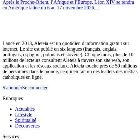
Après le Proche-Orient, l’Afrique et l’Europe, Léon XIV se rendra
en Amérique latine du 6 au 17 novembre 2026,...
Lancé en 2013, Aleteia est un quotidien d'information gratuit sur
internet. Le site est publié en six langues (français, anglais,
portugais, espagnol, polonais et slovène). Chaque mois, plus de 10
millions de lecteurs consultent Aleteia à travers son site web, son
application et les réseaux sociaux. Aleteia touche près de 50 millions
de personnes dans le monde, ce qui en fait un des leaders des médias
catholiques en ligne.
S'abonner
Se connecter
Rubriques
Actualités
Lifestyle
Spiritualité
Découvertes
Services