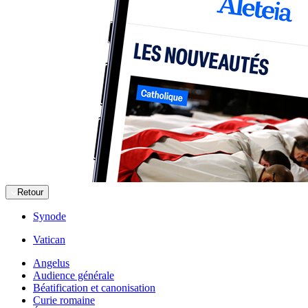
Retour
Synode
Vatican
Angelus
Audience générale
Béatification et canonisation
Curie romaine