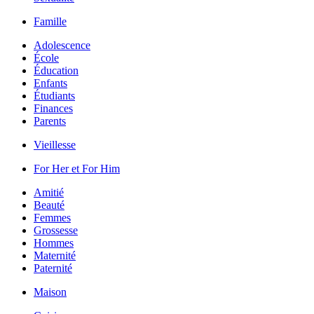
Famille
Adolescence
École
Éducation
Enfants
Étudiants
Finances
Parents
Vieillesse
For Her et For Him
Amitié
Beauté
Femmes
Grossesse
Hommes
Maternité
Paternité
Maison