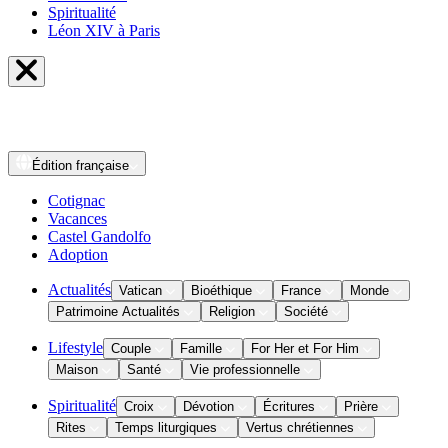
Spiritualité
Léon XIV à Paris
Édition
française
Cotignac
Vacances
Castel Gandolfo
Adoption
Actualités
Vatican
Bioéthique
France
Monde
Patrimoine Actualités
Religion
Société
Lifestyle
Couple
Famille
For Her et For Him
Maison
Santé
Vie professionnelle
Spiritualité
Croix
Dévotion
Écritures
Prière
Rites
Temps liturgiques
Vertus chrétiennes