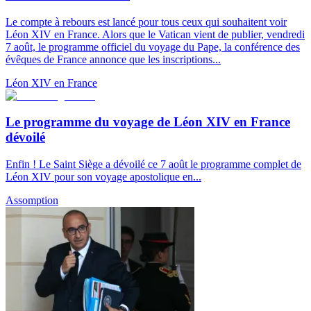
Le compte à rebours est lancé pour tous ceux qui souhaitent voir
Léon XIV en France. Alors que le Vatican vient de publier, vendredi
7 août, le programme officiel du voyage du Pape, la conférence des
évêques de France annonce que les inscriptions...
Léon XIV en France
Le programme du voyage de Léon XIV en France
dévoilé
Enfin ! Le Saint Siège a dévoilé ce 7 août le programme complet de
Léon XIV pour son voyage apostolique en...
Assomption