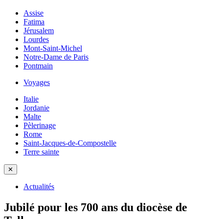
Assise
Fatima
Jérusalem
Lourdes
Mont-Saint-Michel
Notre-Dame de Paris
Pontmain
Voyages
Italie
Jordanie
Malte
Pèlerinage
Rome
Saint-Jacques-de-Compostelle
Terre sainte
✕
Actualités
Jubilé pour les 700 ans du diocèse de