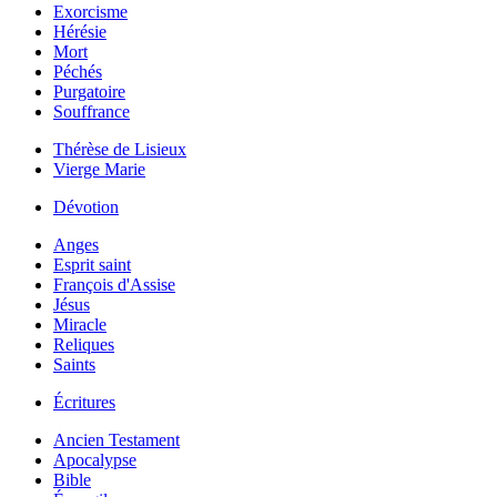
Exorcisme
Hérésie
Mort
Péchés
Purgatoire
Souffrance
Thérèse de Lisieux
Vierge Marie
Dévotion
Anges
Esprit saint
François d'Assise
Jésus
Miracle
Reliques
Saints
Écritures
Ancien Testament
Apocalypse
Bible