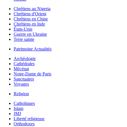
Chrétiens au Nigeria
Chrétiens d'Orient
Chrétiens en Chine
Chrétiens en Inde
États-Unis
Guerre en Ukraine
Terre sainte
Patrimoine Actualités
Archéologie
Cathédrales
Mécénat
Notre-Dame de Paris
Sanctuaires
Voyages
Religion
Catholiques
Islam
JMJ
Liberté religieuse
Orthodoxes