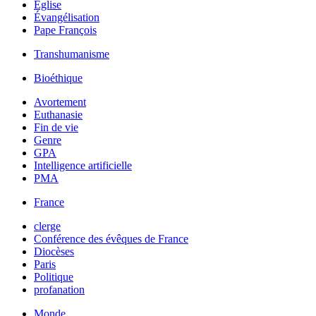
Église
Évangélisation
Pape François
Transhumanisme
Bioéthique
Avortement
Euthanasie
Fin de vie
Genre
GPA
Intelligence artificielle
PMA
France
clerge
Conférence des évêques de France
Diocèses
Paris
Politique
profanation
Monde