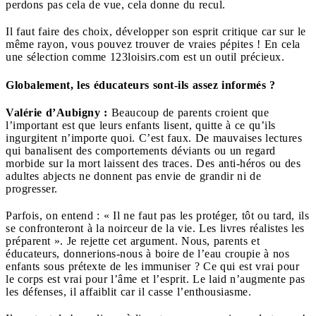
perdons pas cela de vue, cela donne du recul.
Il faut faire des choix, développer son esprit critique car sur le
même rayon, vous pouvez trouver de vraies pépites ! En cela
une sélection comme 123loisirs.com est un outil précieux.
Globalement, les éducateurs sont-ils assez informés ?
Valérie d’Aubigny :
Beaucoup de parents croient que
l’important est que leurs enfants lisent, quitte à ce qu’ils
ingurgitent n’importe quoi. C’est faux. De mauvaises lectures
qui banalisent des comportements déviants ou un regard
morbide sur la mort laissent des traces. Des anti-héros ou des
adultes abjects ne donnent pas envie de grandir ni de
progresser.
Parfois, on entend : « Il ne faut pas les protéger, tôt ou tard, ils
se confronteront à la noirceur de la vie. Les livres réalistes les
préparent ». Je rejette cet argument. Nous, parents et
éducateurs, donnerions-nous à boire de l’eau croupie à nos
enfants sous prétexte de les immuniser ? Ce qui est vrai pour
le corps est vrai pour l’âme et l’esprit. Le laid n’augmente pas
les défenses, il affaiblit car il casse l’enthousiasme.