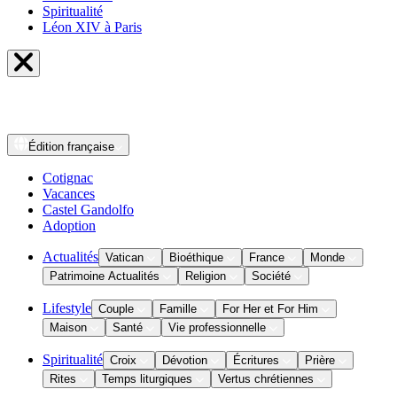
Spiritualité
Léon XIV à Paris
Édition
française
Cotignac
Vacances
Castel Gandolfo
Adoption
Actualités
Vatican
Bioéthique
France
Monde
Patrimoine Actualités
Religion
Société
Lifestyle
Couple
Famille
For Her et For Him
Maison
Santé
Vie professionnelle
Spiritualité
Croix
Dévotion
Écritures
Prière
Rites
Temps liturgiques
Vertus chrétiennes