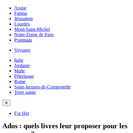
Assise
Fatima
Jérusalem
Lourdes
Mont-Saint-Michel
Notre-Dame de Paris
Pontmain
Voyages
Italie
Jordanie
Malte
Pèlerinage
Rome
Saint-Jacques-de-Compostelle
Terre sainte
✕
For Her
Ados : quels livres leur proposer pour les