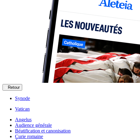
Retour
Synode
Vatican
Angelus
Audience générale
Béatification et canonisation
Curie romaine