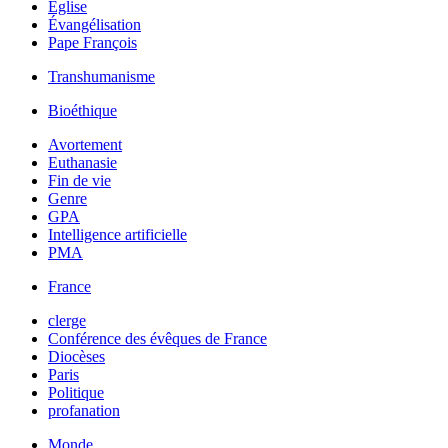
Église
Évangélisation
Pape François
Transhumanisme
Bioéthique
Avortement
Euthanasie
Fin de vie
Genre
GPA
Intelligence artificielle
PMA
France
clerge
Conférence des évêques de France
Diocèses
Paris
Politique
profanation
Monde