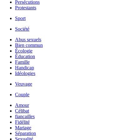
Persécutions
Protestants
Sport
Société
Abus sexuels
Bien commun
Écologie
Éducation
Famille
Handicap
Idéologies
Veuvage
Couple
Amour
Célibat
fiancailles
Fidélité
Mariage
Séparation
Sexualité