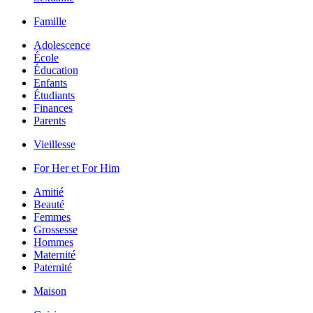
Famille
Adolescence
École
Éducation
Enfants
Étudiants
Finances
Parents
Vieillesse
For Her et For Him
Amitié
Beauté
Femmes
Grossesse
Hommes
Maternité
Paternité
Maison