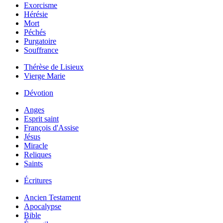
Exorcisme
Hérésie
Mort
Péchés
Purgatoire
Souffrance
Thérèse de Lisieux
Vierge Marie
Dévotion
Anges
Esprit saint
François d'Assise
Jésus
Miracle
Reliques
Saints
Écritures
Ancien Testament
Apocalypse
Bible