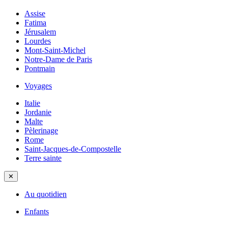
Assise
Fatima
Jérusalem
Lourdes
Mont-Saint-Michel
Notre-Dame de Paris
Pontmain
Voyages
Italie
Jordanie
Malte
Pèlerinage
Rome
Saint-Jacques-de-Compostelle
Terre sainte
✕
Au quotidien
Enfants