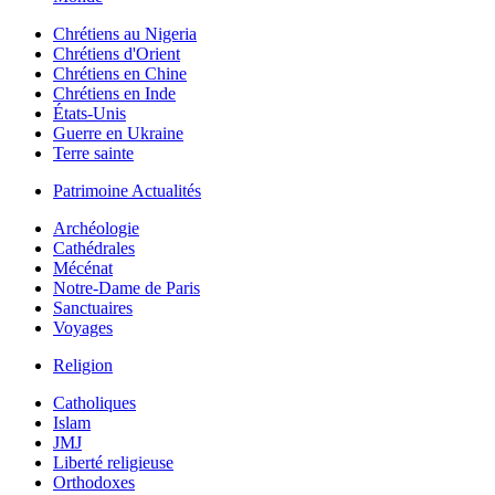
Chrétiens au Nigeria
Chrétiens d'Orient
Chrétiens en Chine
Chrétiens en Inde
États-Unis
Guerre en Ukraine
Terre sainte
Patrimoine Actualités
Archéologie
Cathédrales
Mécénat
Notre-Dame de Paris
Sanctuaires
Voyages
Religion
Catholiques
Islam
JMJ
Liberté religieuse
Orthodoxes