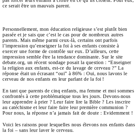
pas forcer leurs enfants à croire en ce qu’ils croient. Pour eux,
ce serait être un mauvais parent.
Personnellement, mon éducation religieuse s’est plutôt bien
passée et je sais que c’est le cas pour de nombreux autres
parents. Mais même parmi ceux-là, certains ont parfois
l’impression qu’enseigner la foi à ses enfants consiste à
exercer une forme de contrôle sur eux. D’ailleurs, cette
impression semble être la tendance dominante. Sur le site
debate.org, un récent sondage posait la question : “Enseigner
la religion aux enfants, est-ce du lavage de cerveau ?” La
réponse était un écrasant “oui” à 86% : Oui, nous lavons le
cerveau de nos enfants en leur parlant de la foi !
En tant que parents de cinq enfants, ma femme et moi sommes
confrontés à cette problématique tous les jours. Devons-nous
leur apprendre à prier ? Leur faire lire la Bible ? Les inscrire
au catéchisme et leur faire faire leur première communion ?
Pour nous, la réponse n’a jamais fait de doute : Evidemment !
Voici les raisons pour lesquelles nous élevons nos enfants dans
la foi – sans leur laver le cerveau.