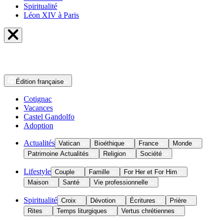
Spiritualité
Léon XIV à Paris
Édition
française
Cotignac
Vacances
Castel Gandolfo
Adoption
Actualités
Vatican
Bioéthique
France
Monde
Patrimoine Actualités
Religion
Société
Lifestyle
Couple
Famille
For Her et For Him
Maison
Santé
Vie professionnelle
Spiritualité
Croix
Dévotion
Écritures
Prière
Rites
Temps liturgiques
Vertus chrétiennes