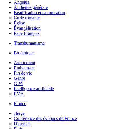
Angelus
Audience générale
Béatification et canonisation
Curie romaine
Église
Évangélisation
Pape François
Transhumanisme
Bioéthique
Avortement
Euthanasie
Fin de vie
Genre
GPA
Intelligence artificielle
PMA
France
clerge
Conférence des évêques de France
Diocèses
Paris