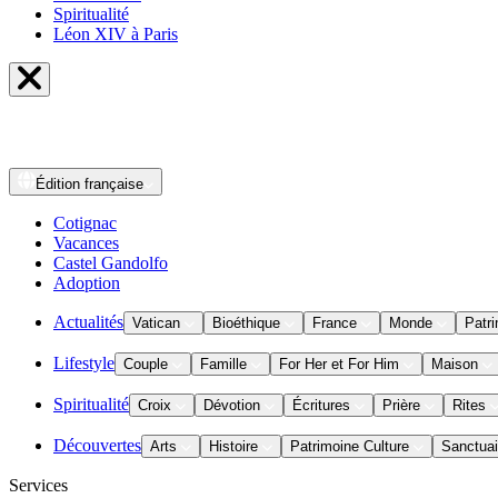
Spiritualité
Léon XIV à Paris
Édition
française
Cotignac
Vacances
Castel Gandolfo
Adoption
Actualités
Vatican
Bioéthique
France
Monde
Patri
Lifestyle
Couple
Famille
For Her et For Him
Maison
Spiritualité
Croix
Dévotion
Écritures
Prière
Rites
Découvertes
Arts
Histoire
Patrimoine Culture
Sanctuai
Services