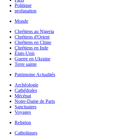
Politique
profanation
Monde
Chrétiens au Nigeria
Chrétiens d'Orient
Chrétiens en Chine
Chrétiens en Inde
États-Unis
Guerre en Ukraine
Terre sainte
Patrimoine Actualités
Archéologie
Cathédrales
Mécénat
Notre-Dame de Paris
Sanctuaires
Voyages
Religion
Catholiques