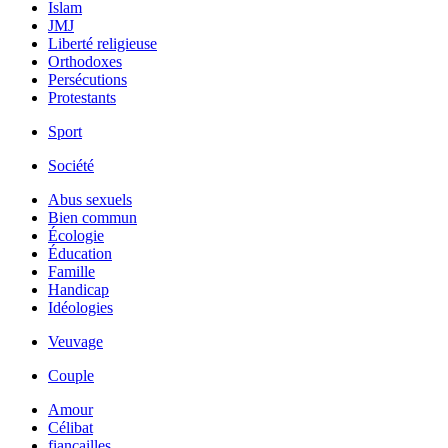
Islam
JMJ
Liberté religieuse
Orthodoxes
Persécutions
Protestants
Sport
Société
Abus sexuels
Bien commun
Écologie
Éducation
Famille
Handicap
Idéologies
Veuvage
Couple
Amour
Célibat
fiancailles