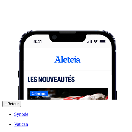
Retour
Synode
Vatican