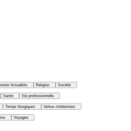
moine Actualités
Religion
Société
Santé
Vie professionnelle
Temps liturgiques
Vertus chrétiennes
res
Voyages