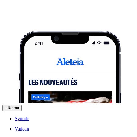
Retour
Synode
Vatican