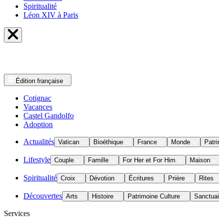
Spiritualité
Léon XIV à Paris
Édition
française
Cotignac
Vacances
Castel Gandolfo
Adoption
Actualités
Vatican
Bioéthique
France
Monde
Patri
Lifestyle
Couple
Famille
For Her et For Him
Maison
Spiritualité
Croix
Dévotion
Écritures
Prière
Rites
Découvertes
Arts
Histoire
Patrimoine Culture
Sanctuai
Services