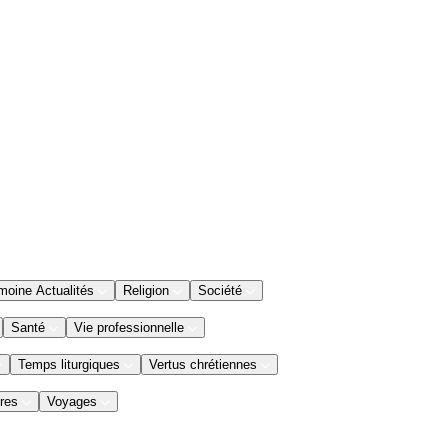
moine Actualités
Religion
Société
Santé
Vie professionnelle
Temps liturgiques
Vertus chrétiennes
res
Voyages