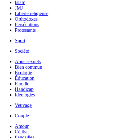
Islam
JMJ
Liberté religieuse
Orthodoxes
Persécutions
Protestants
Sport
Société
Abus sexuels
Bien commun
Écologie
Éducation
Famille
Handicap
Idéologies
Veuvage
Couple
Amour
Célibat
fiancailles