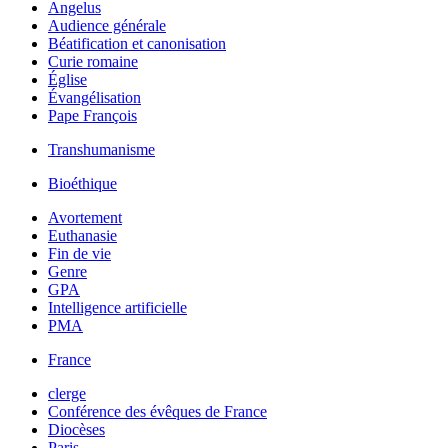
Angelus
Audience générale
Béatification et canonisation
Curie romaine
Église
Évangélisation
Pape François
Transhumanisme
Bioéthique
Avortement
Euthanasie
Fin de vie
Genre
GPA
Intelligence artificielle
PMA
France
clerge
Conférence des évêques de France
Diocèses
Paris