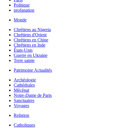
Politique
profanation
Monde
Chrétiens au Nigeria
Chrétiens d'Orient
Chrétiens en Chine
Chrétiens en Inde
États-Unis
Guerre en Ukraine
Terre sainte
Patrimoine Actualités
Archéologie
Cathédrales
Mécénat
Notre-Dame de Paris
Sanctuaires
Voyages
Religion
Catholiques