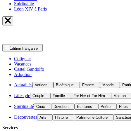
Spiritualité
Léon XIV à Paris
Édition
française
Cotignac
Vacances
Castel Gandolfo
Adoption
Actualités
Vatican
Bioéthique
France
Monde
Patri
Lifestyle
Couple
Famille
For Her et For Him
Maison
Spiritualité
Croix
Dévotion
Écritures
Prière
Rites
Découvertes
Arts
Histoire
Patrimoine Culture
Sanctuai
Services