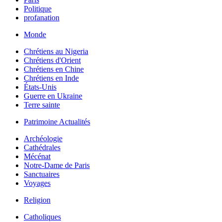
Politique
profanation
Monde
Chrétiens au Nigeria
Chrétiens d'Orient
Chrétiens en Chine
Chrétiens en Inde
États-Unis
Guerre en Ukraine
Terre sainte
Patrimoine Actualités
Archéologie
Cathédrales
Mécénat
Notre-Dame de Paris
Sanctuaires
Voyages
Religion
Catholiques