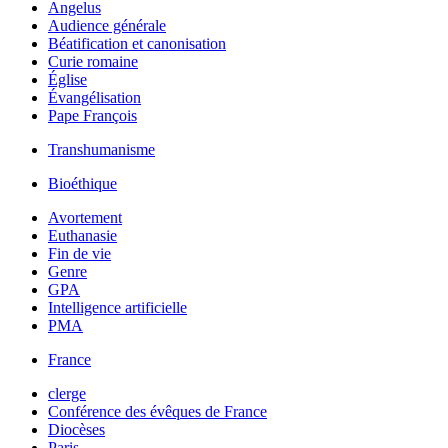
Angelus
Audience générale
Béatification et canonisation
Curie romaine
Église
Évangélisation
Pape François
Transhumanisme
Bioéthique
Avortement
Euthanasie
Fin de vie
Genre
GPA
Intelligence artificielle
PMA
France
clerge
Conférence des évêques de France
Diocèses
Paris