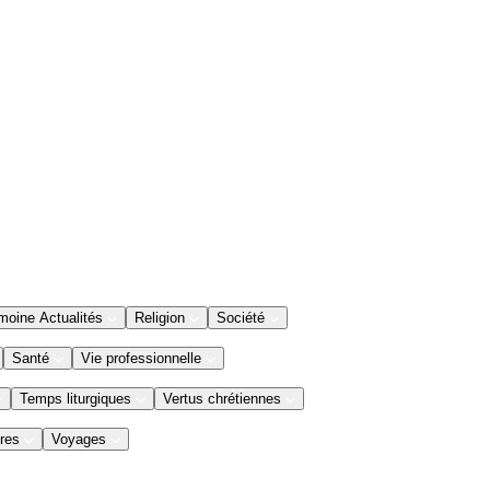
moine Actualités
Religion
Société
Santé
Vie professionnelle
Temps liturgiques
Vertus chrétiennes
res
Voyages