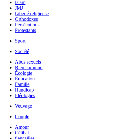
Islam
JMJ
Liberté religieuse
Orthodoxes
Persécutions
Protestants
Sport
Société
Abus sexuels
Bien commun
Écologie
Éducation
Famille
Handicap
Idéologies
Veuvage
Couple
Amour
Célibat
fiancailles