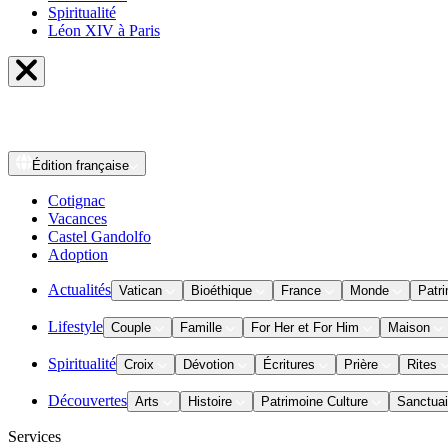
Spiritualité
Léon XIV à Paris
Édition
française
Cotignac
Vacances
Castel Gandolfo
Adoption
Actualités
Vatican
Bioéthique
France
Monde
Patri
Lifestyle
Couple
Famille
For Her et For Him
Maison
Spiritualité
Croix
Dévotion
Écritures
Prière
Rites
Découvertes
Arts
Histoire
Patrimoine Culture
Sanctuai
Services