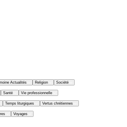
moine Actualités
Religion
Société
Santé
Vie professionnelle
Temps liturgiques
Vertus chrétiennes
res
Voyages