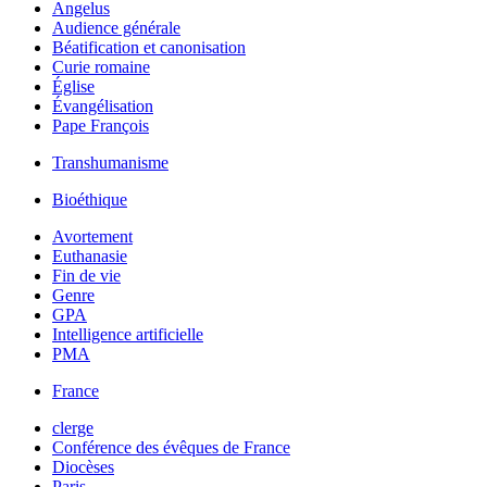
Angelus
Audience générale
Béatification et canonisation
Curie romaine
Église
Évangélisation
Pape François
Transhumanisme
Bioéthique
Avortement
Euthanasie
Fin de vie
Genre
GPA
Intelligence artificielle
PMA
France
clerge
Conférence des évêques de France
Diocèses
Paris