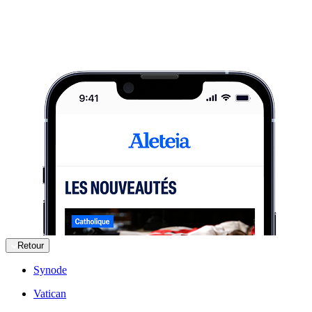
Retour
Synode
Vatican