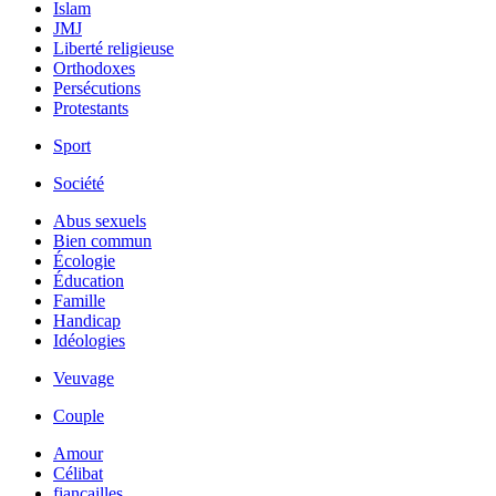
Islam
JMJ
Liberté religieuse
Orthodoxes
Persécutions
Protestants
Sport
Société
Abus sexuels
Bien commun
Écologie
Éducation
Famille
Handicap
Idéologies
Veuvage
Couple
Amour
Célibat
fiancailles