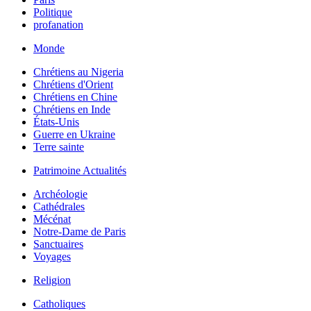
Politique
profanation
Monde
Chrétiens au Nigeria
Chrétiens d'Orient
Chrétiens en Chine
Chrétiens en Inde
États-Unis
Guerre en Ukraine
Terre sainte
Patrimoine Actualités
Archéologie
Cathédrales
Mécénat
Notre-Dame de Paris
Sanctuaires
Voyages
Religion
Catholiques