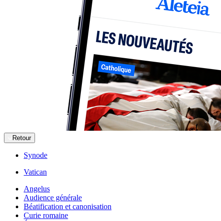
Retour
Synode
Vatican
Angelus
Audience générale
Béatification et canonisation
Curie romaine