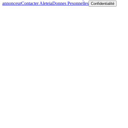
annonceur
Contacter Aleteia
Donnes Pesonnelles
Confidentialité