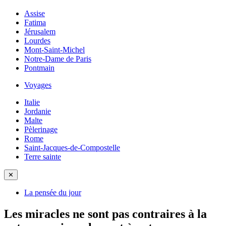
Assise
Fatima
Jérusalem
Lourdes
Mont-Saint-Michel
Notre-Dame de Paris
Pontmain
Voyages
Italie
Jordanie
Malte
Pèlerinage
Rome
Saint-Jacques-de-Compostelle
Terre sainte
✕
La pensée du jour
Les miracles ne sont pas contraires à la