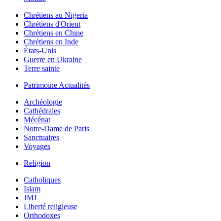
Chrétiens au Nigeria
Chrétiens d'Orient
Chrétiens en Chine
Chrétiens en Inde
États-Unis
Guerre en Ukraine
Terre sainte
Patrimoine Actualités
Archéologie
Cathédrales
Mécénat
Notre-Dame de Paris
Sanctuaires
Voyages
Religion
Catholiques
Islam
JMJ
Liberté religieuse
Orthodoxes