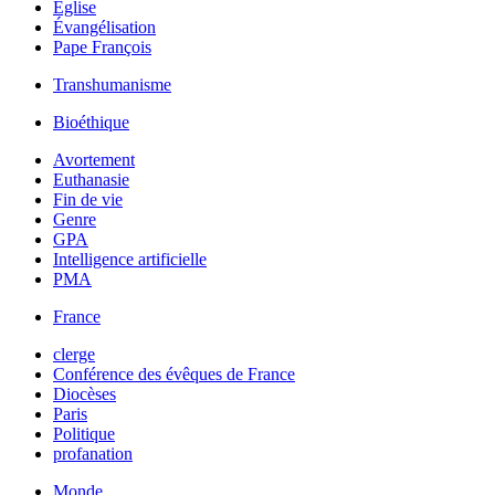
Église
Évangélisation
Pape François
Transhumanisme
Bioéthique
Avortement
Euthanasie
Fin de vie
Genre
GPA
Intelligence artificielle
PMA
France
clerge
Conférence des évêques de France
Diocèses
Paris
Politique
profanation
Monde