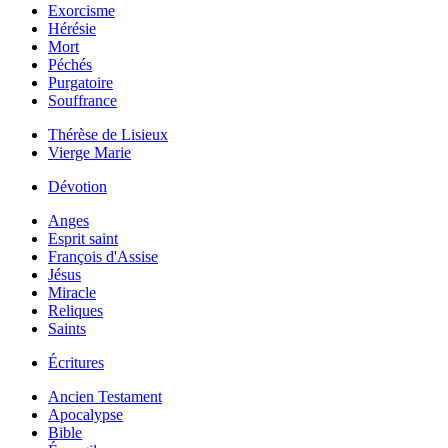
Exorcisme
Hérésie
Mort
Péchés
Purgatoire
Souffrance
Thérèse de Lisieux
Vierge Marie
Dévotion
Anges
Esprit saint
François d'Assise
Jésus
Miracle
Reliques
Saints
Écritures
Ancien Testament
Apocalypse
Bible