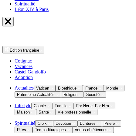
Spiritualité
Léon XIV à Paris
Édition
française
Cotignac
Vacances
Castel Gandolfo
Adoption
Actualités
Vatican
Bioéthique
France
Monde
Patrimoine Actualités
Religion
Société
Lifestyle
Couple
Famille
For Her et For Him
Maison
Santé
Vie professionnelle
Spiritualité
Croix
Dévotion
Écritures
Prière
Rites
Temps liturgiques
Vertus chrétiennes