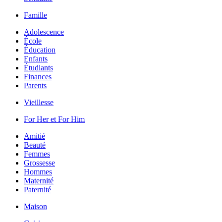
Famille
Adolescence
École
Éducation
Enfants
Étudiants
Finances
Parents
Vieillesse
For Her et For Him
Amitié
Beauté
Femmes
Grossesse
Hommes
Maternité
Paternité
Maison