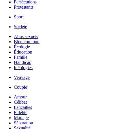
Persécutions
Protestants
Sport
Société
Abus sexuels
Bien commun
Écologie
Éducation
Famille
Handicap
Idéologies
Veuvage
Couple
Amour
Célibat
fiancailles
Fidélité
Mariage
Séparation
Sexualité