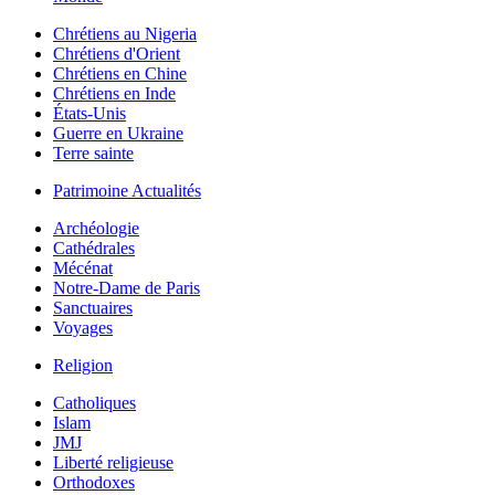
Chrétiens au Nigeria
Chrétiens d'Orient
Chrétiens en Chine
Chrétiens en Inde
États-Unis
Guerre en Ukraine
Terre sainte
Patrimoine Actualités
Archéologie
Cathédrales
Mécénat
Notre-Dame de Paris
Sanctuaires
Voyages
Religion
Catholiques
Islam
JMJ
Liberté religieuse
Orthodoxes