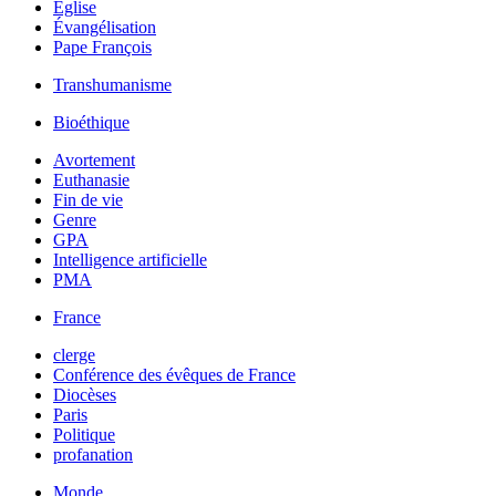
Église
Évangélisation
Pape François
Transhumanisme
Bioéthique
Avortement
Euthanasie
Fin de vie
Genre
GPA
Intelligence artificielle
PMA
France
clerge
Conférence des évêques de France
Diocèses
Paris
Politique
profanation
Monde