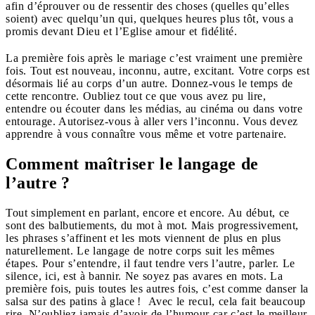
afin d’éprouver ou de ressentir des choses (quelles qu’elles
soient) avec quelqu’un qui, quelques heures plus tôt, vous a
promis devant Dieu et l’Eglise amour et fidélité.
La première fois après le mariage c’est vraiment une première
fois. Tout est nouveau, inconnu, autre, excitant. Votre corps est
désormais lié au corps d’un autre. Donnez-vous le temps de
cette rencontre. Oubliez tout ce que vous avez pu lire,
entendre ou écouter dans les médias, au cinéma ou dans votre
entourage. Autorisez-vous à aller vers l’inconnu. Vous devez
apprendre à vous connaître vous même et votre partenaire.
Comment maîtriser le langage de
l’autre ?
Tout simplement en parlant, encore et encore. Au début, ce
sont des balbutiements, du mot à mot. Mais progressivement,
les phrases s’affinent et les mots viennent de plus en plus
naturellement. Le langage de notre corps suit les mêmes
étapes. Pour s’entendre, il faut tendre vers l’autre, parler. Le
silence, ici, est à bannir. Ne soyez pas avares en mots. La
première fois, puis toutes les autres fois, c’est comme danser la
salsa sur des patins à glace ! Avec le recul, cela fait beaucoup
rire. N’oubliez jamais d’avoir de l’humour car c’est le meilleur