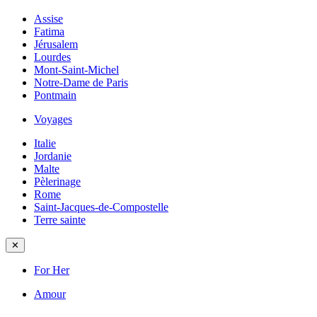
Assise
Fatima
Jérusalem
Lourdes
Mont-Saint-Michel
Notre-Dame de Paris
Pontmain
Voyages
Italie
Jordanie
Malte
Pèlerinage
Rome
Saint-Jacques-de-Compostelle
Terre sainte
✕
For Her
Amour