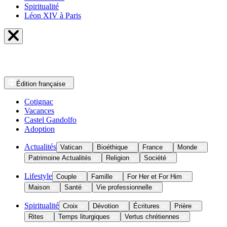
Spiritualité
Léon XIV à Paris
Édition
française
Cotignac
Vacances
Castel Gandolfo
Adoption
Actualités
Vatican
Bioéthique
France
Monde
Patrimoine Actualités
Religion
Société
Lifestyle
Couple
Famille
For Her et For Him
Maison
Santé
Vie professionnelle
Spiritualité
Croix
Dévotion
Écritures
Prière
Rites
Temps liturgiques
Vertus chrétiennes