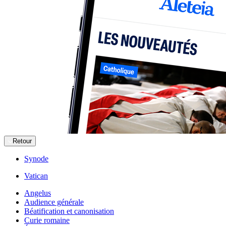
Retour
Synode
Vatican
Angelus
Audience générale
Béatification et canonisation
Curie romaine