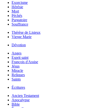
Exorcisme
Hérésie
Mort
Péchés
Purgatoire
Souffrance
Thérèse de Lisieux
Vierge Marie
Dévotion
Anges
Esprit saint
François d'Assise
Jésus
Miracle
Reliques
Saints
Écritures
Ancien Testament
Apocalypse
Bible