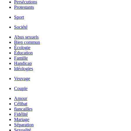
Persécutions
Protestants
Sport
Société
Abus sexuels
Bien commun
Écologie
Éducation
Famille
Handicap
Idéologies
Veuvage
Couple
Amour
Célibat
fiancailles
Fidélité
Mariage
Séparation
Sexualité