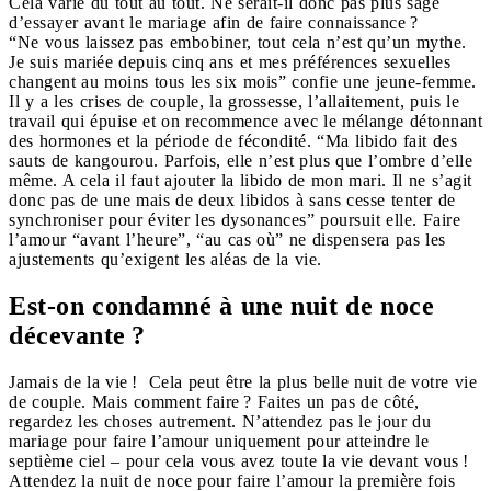
Cela varie du tout au tout. Ne serait-il donc pas plus sage
d’essayer avant le mariage afin de faire connaissance ?
“Ne vous laissez pas embobiner, tout cela n’est qu’un mythe.
Je suis mariée depuis cinq ans et mes préférences sexuelles
changent au moins tous les six mois” confie une jeune-femme.
Il y a les crises de couple, la grossesse, l’allaitement, puis le
travail qui épuise et on recommence avec le mélange détonnant
des hormones et la période de fécondité. “Ma libido fait des
sauts de kangourou. Parfois, elle n’est plus que l’ombre d’elle
même. A cela il faut ajouter la libido de mon mari. Il ne s’agit
donc pas de une mais de deux libidos à sans cesse tenter de
synchroniser pour éviter les dysonances” poursuit elle. Faire
l’amour “avant l’heure”, “au cas où” ne dispensera pas les
ajustements qu’exigent les aléas de la vie.
Est-on condamné à une nuit de noce
décevante ?
Jamais de la vie ! Cela peut être la plus belle nuit de votre vie
de couple. Mais comment faire ? Faites un pas de côté,
regardez les choses autrement. N’attendez pas le jour du
mariage pour faire l’amour uniquement pour atteindre le
septième ciel – pour cela vous avez toute la vie devant vous !
Attendez la nuit de noce pour faire l’amour la première fois