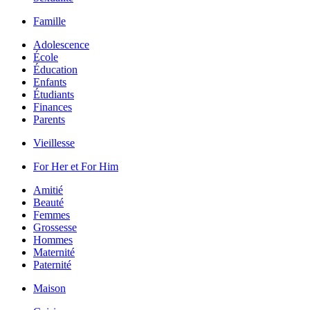
Famille
Adolescence
École
Éducation
Enfants
Étudiants
Finances
Parents
Vieillesse
For Her et For Him
Amitié
Beauté
Femmes
Grossesse
Hommes
Maternité
Paternité
Maison