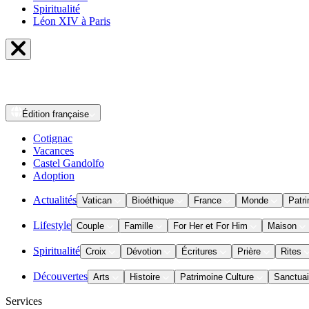
Spiritualité
Léon XIV à Paris
Édition
française
Cotignac
Vacances
Castel Gandolfo
Adoption
Actualités
Vatican
Bioéthique
France
Monde
Patri
Lifestyle
Couple
Famille
For Her et For Him
Maison
Spiritualité
Croix
Dévotion
Écritures
Prière
Rites
Découvertes
Arts
Histoire
Patrimoine Culture
Sanctuai
Services