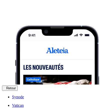
Retour
Synode
Vatican