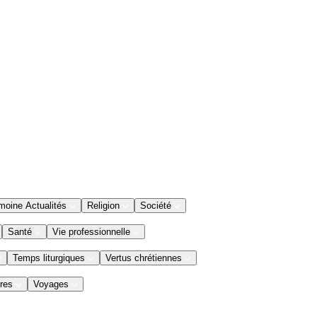
moine Actualités
Religion
Société
Santé
Vie professionnelle
Temps liturgiques
Vertus chrétiennes
res
Voyages