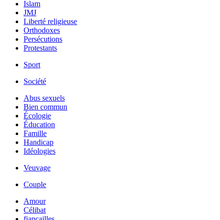
Islam
JMJ
Liberté religieuse
Orthodoxes
Persécutions
Protestants
Sport
Société
Abus sexuels
Bien commun
Écologie
Éducation
Famille
Handicap
Idéologies
Veuvage
Couple
Amour
Célibat
fiancailles