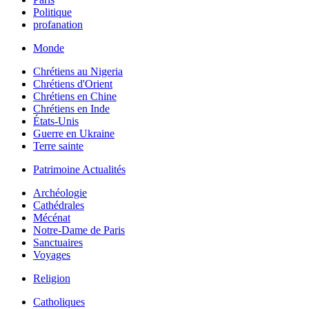
Politique
profanation
Monde
Chrétiens au Nigeria
Chrétiens d'Orient
Chrétiens en Chine
Chrétiens en Inde
États-Unis
Guerre en Ukraine
Terre sainte
Patrimoine Actualités
Archéologie
Cathédrales
Mécénat
Notre-Dame de Paris
Sanctuaires
Voyages
Religion
Catholiques