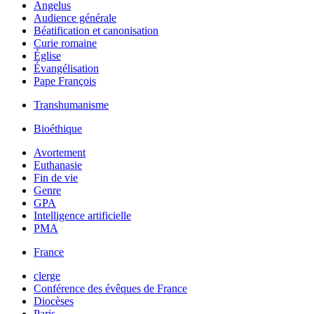
Angelus
Audience générale
Béatification et canonisation
Curie romaine
Église
Évangélisation
Pape François
Transhumanisme
Bioéthique
Avortement
Euthanasie
Fin de vie
Genre
GPA
Intelligence artificielle
PMA
France
clerge
Conférence des évêques de France
Diocèses
Paris