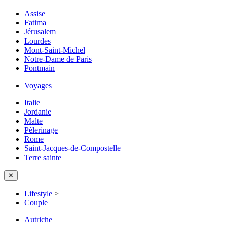
Assise
Fatima
Jérusalem
Lourdes
Mont-Saint-Michel
Notre-Dame de Paris
Pontmain
Voyages
Italie
Jordanie
Malte
Pèlerinage
Rome
Saint-Jacques-de-Compostelle
Terre sainte
✕
Lifestyle
>
Couple
Autriche