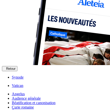
Retour
Synode
Vatican
Angelus
Audience générale
Béatification et canonisation
Curie romaine