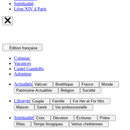
Spiritualité
Léon XIV à Paris
Édition
française
Cotignac
Vacances
Castel Gandolfo
Adoption
Actualités
Vatican
Bioéthique
France
Monde
Patrimoine Actualités
Religion
Société
Lifestyle
Couple
Famille
For Her et For Him
Maison
Santé
Vie professionnelle
Spiritualité
Croix
Dévotion
Écritures
Prière
Rites
Temps liturgiques
Vertus chrétiennes