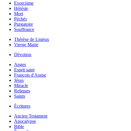
Exorcisme
Hérésie
Mort
Péchés
Purgatoire
Souffrance
Thérèse de Lisieux
Vierge Marie
Dévotion
Anges
Esprit saint
François d'Assise
Jésus
Miracle
Reliques
Saints
Écritures
Ancien Testament
Apocalypse
Bible