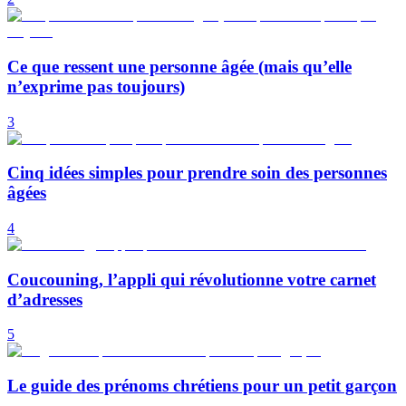
Ce que ressent une personne âgée (mais qu’elle
n’exprime pas toujours)
3
Cinq idées simples pour prendre soin des personnes
âgées
4
Coucouning, l’appli qui révolutionne votre carnet
d’adresses
5
Le guide des prénoms chrétiens pour un petit garçon