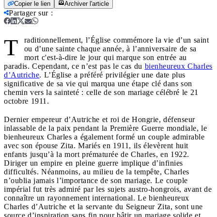
Copier le lien
Archiver l'article
Partager sur
:
T
raditionnellement, l’Église commémore la vie d’un saint
ou d’une sainte chaque année, à l’anniversaire de sa
mort c'est-à-dire le jour qui marque son entrée au
paradis. Cependant, ce n’est pas le cas du
bienheureux Charles
d’Autriche
. L’Église a préféré privilégier une date plus
significative de sa vie qui marqua une étape clé dans son
chemin vers la sainteté : celle de son mariage célébré le 21
octobre 1911.
Dernier empereur d’Autriche et roi de Hongrie, défenseur
inlassable de la paix pendant la Première Guerre mondiale, le
bienheureux Charles a également formé un couple admirable
avec son épouse Zita. Mariés en 1911, ils élevèrent huit
enfants jusqu’à la mort prématurée de Charles, en 1922.
Diriger un empire en pleine guerre implique d’infinies
difficultés. Néanmoins, au milieu de la tempête, Charles
n’oublia jamais l’importance de son mariage. Le couple
impérial fut très admiré par les sujets austro-hongrois, avant de
connaître un rayonnement international. Le bienheureux
Charles d’Autriche et la servante du Seigneur Zita, sont une
source d’inspiration sans fin pour bâtir un mariage solide et