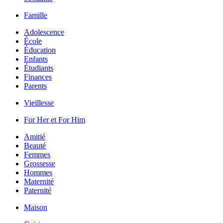
Famille
Adolescence
École
Éducation
Enfants
Étudiants
Finances
Parents
Vieillesse
For Her et For Him
Amitié
Beauté
Femmes
Grossesse
Hommes
Maternité
Paternité
Maison