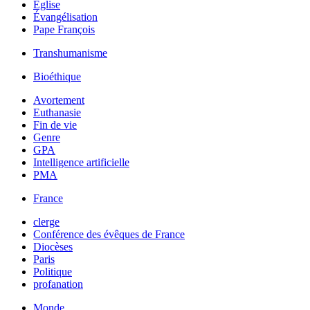
Église
Évangélisation
Pape François
Transhumanisme
Bioéthique
Avortement
Euthanasie
Fin de vie
Genre
GPA
Intelligence artificielle
PMA
France
clerge
Conférence des évêques de France
Diocèses
Paris
Politique
profanation
Monde