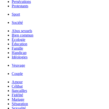
Persécutions
Protestants
Sport
Société
Abus sexuels
Bien commun
Écologie
Éducation
Famille
Handicap
Idéologies
Veuvage
Couple
Amour
Célibat
fiancailles
Fidélité
Mariage
Séparation
Sexualité