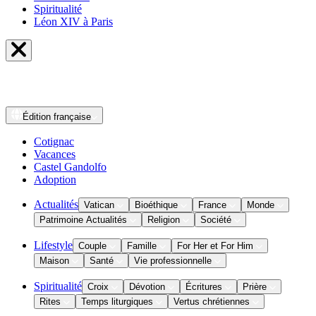
Spiritualité
Léon XIV à Paris
Édition
française
Cotignac
Vacances
Castel Gandolfo
Adoption
Actualités
Vatican
Bioéthique
France
Monde
Patrimoine Actualités
Religion
Société
Lifestyle
Couple
Famille
For Her et For Him
Maison
Santé
Vie professionnelle
Spiritualité
Croix
Dévotion
Écritures
Prière
Rites
Temps liturgiques
Vertus chrétiennes