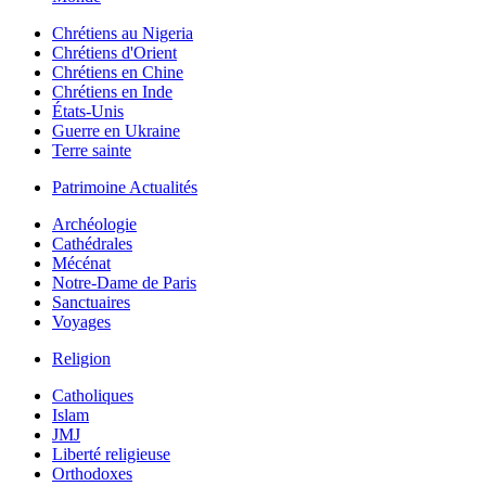
Chrétiens au Nigeria
Chrétiens d'Orient
Chrétiens en Chine
Chrétiens en Inde
États-Unis
Guerre en Ukraine
Terre sainte
Patrimoine Actualités
Archéologie
Cathédrales
Mécénat
Notre-Dame de Paris
Sanctuaires
Voyages
Religion
Catholiques
Islam
JMJ
Liberté religieuse
Orthodoxes