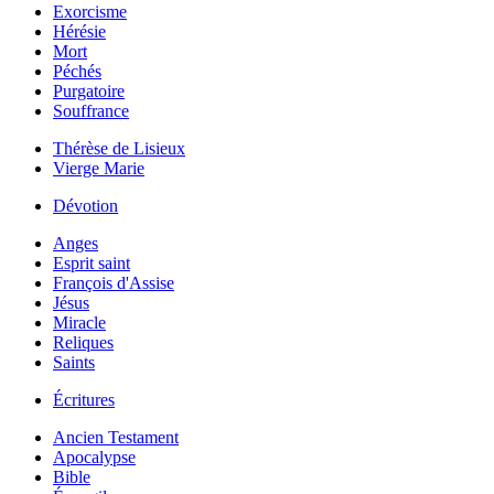
Exorcisme
Hérésie
Mort
Péchés
Purgatoire
Souffrance
Thérèse de Lisieux
Vierge Marie
Dévotion
Anges
Esprit saint
François d'Assise
Jésus
Miracle
Reliques
Saints
Écritures
Ancien Testament
Apocalypse
Bible