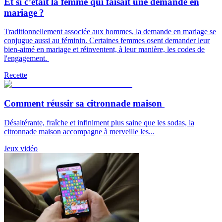
Et si c’était la femme qui faisait une demande en
mariage ?
Traditionnellement associée aux hommes, la demande en mariage se
conjugue aussi au féminin. Certaines femmes osent demander leur
bien-aimé en mariage et réinventent, à leur manière, les codes de
l'engagement.
Recette
Comment réussir sa citronnade maison
Désaltérante, fraîche et infiniment plus saine que les sodas, la
citronnade maison accompagne à merveille les...
Jeux vidéo