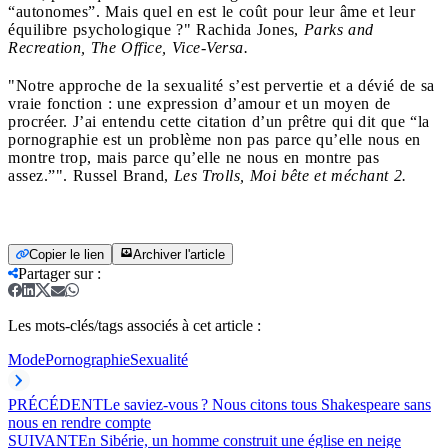
“autonomes”. Mais quel en est le coût pour leur âme et leur
équilibre psychologique ?" Rachida Jones,
Parks and
Recreation, The Office, Vice-Versa.
"Notre approche de la sexualité s’est pervertie et a dévié de sa
vraie fonction : une expression d’amour et un moyen de
procréer. J’ai entendu cette citation d’un prêtre qui dit que “la
pornographie est un problème non pas parce qu’elle nous en
montre trop, mais parce qu’elle ne nous en montre pas
assez.”". Russel Brand,
Les Trolls, Moi bête et méchant 2.
Copier le lien
Archiver l'article
Partager sur
:
Les mots-clés/tags associés à cet article :
Mode
Pornographie
Sexualité
PRÉCÉDENT
Le saviez-vous ? Nous citons tous Shakespeare sans
nous en rendre compte
SUIVANT
En Sibérie, un homme construit une église en neige