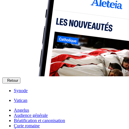
Retour
Synode
Vatican
Angelus
Audience générale
Béatification et canonisation
Curie romaine