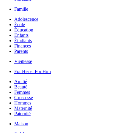
Famille
Adolescence
École
Éducation
Enfants
Étudiants
Finances
Parents
Vieillesse
For Her et For Him
Amitié
Beauté
Femmes
Grossesse
Hommes
Maternité
Paternité
Maison