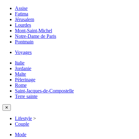
Assise
Fatima
Jérusalem
Lourdes
Mont-Saint-Michel
Notre-Dame de Paris
Pontmain
Voyages
Italie
Jordanie
Malte
Pèlerinage
Rome
Saint-Jacques-de-Compostelle
Terre sainte
✕
Lifestyle
>
Couple
Mode