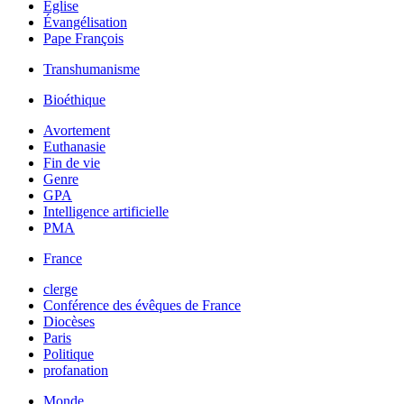
Église
Évangélisation
Pape François
Transhumanisme
Bioéthique
Avortement
Euthanasie
Fin de vie
Genre
GPA
Intelligence artificielle
PMA
France
clerge
Conférence des évêques de France
Diocèses
Paris
Politique
profanation
Monde