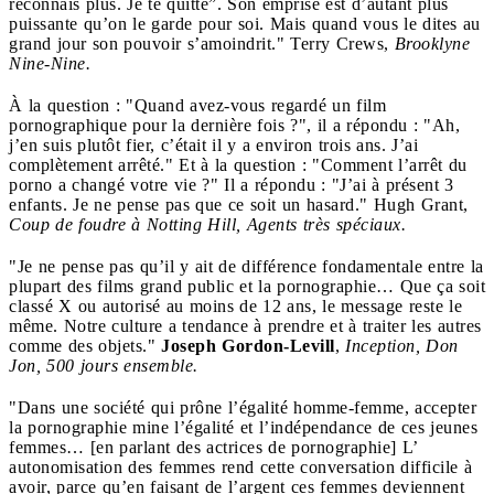
reconnais plus. Je te quitte”. Son emprise est d’autant plus
puissante qu’on le garde pour soi. Mais quand vous le dites au
grand jour son pouvoir s’amoindrit." Terry Crews,
Brooklyne
Nine-Nine.
À la question : "Quand avez-vous regardé un film
pornographique pour la dernière fois ?", il a répondu : "Ah,
j’en suis plutôt fier, c’était il y a environ trois ans. J’ai
complètement arrêté." Et à la question : "Comment l’arrêt du
porno a changé votre vie ?" Il a répondu : "J’ai à présent 3
enfants. Je ne pense pas que ce soit un hasard." Hugh Grant,
Coup de foudre à Notting Hill, Agents très spéciaux.
"Je ne pense pas qu’il y ait de différence fondamentale entre la
plupart des films grand public et la pornographie… Que ça soit
classé X ou autorisé au moins de 12 ans, le message reste le
même. Notre culture a tendance à prendre et à traiter les autres
comme des objets."
Joseph Gordon-Levill
,
Inception, Don
Jon, 500 jours ensemble.
"Dans une société qui prône l’égalité homme-femme, accepter
la pornographie mine l’égalité et l’indépendance de ces jeunes
femmes… [en parlant des actrices de pornographie] L’
autonomisation des femmes rend cette conversation difficile à
avoir, parce qu’en faisant de l’argent ces femmes deviennent