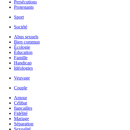
Persécutions
Protestants
Sport
Société
Abus sexuels
Bien commun
Écologie
Éducation
Famille
Handicap
Idéologies
Veuvage
Couple
Amour
Célibat
fiancailles
Fidélité
Mariage
Séparation
Sexualité