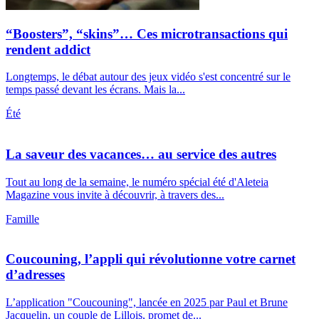
“Boosters”, “skins”… Ces microtransactions qui
rendent addict
Longtemps, le débat autour des jeux vidéo s'est concentré sur le
temps passé devant les écrans. Mais la...
Été
La saveur des vacances… au service des autres
Tout au long de la semaine, le numéro spécial été d'Aleteia
Magazine vous invite à découvrir, à travers des...
Famille
Coucouning, l’appli qui révolutionne votre carnet
d’adresses
L’application "Coucouning", lancée en 2025 par Paul et Brune
Jacquelin, un couple de Lillois, promet de...