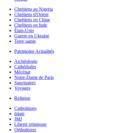
Chrétiens au Nigeria
Chrétiens d'Orient
Chrétiens en Chine
Chrétiens en Inde
États-Unis
Guerre en Ukraine
Terre sainte
Patrimoine Actualités
Archéologie
Cathédrales
Mécénat
Notre-Dame de Paris
Sanctuaires
Voyages
Religion
Catholiques
Islam
JMJ
Liberté religieuse
Orthodoxes