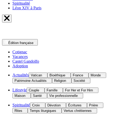
Spiritualité
Léon XIV à Paris
Édition
française
Cotignac
Vacances
Castel Gandolfo
Adoption
Actualités
Vatican
Bioéthique
France
Monde
Patrimoine Actualités
Religion
Société
Lifestyle
Couple
Famille
For Her et For Him
Maison
Santé
Vie professionnelle
Spiritualité
Croix
Dévotion
Écritures
Prière
Rites
Temps liturgiques
Vertus chrétiennes