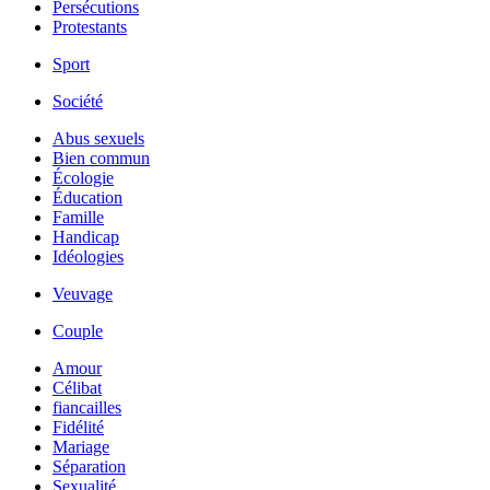
Persécutions
Protestants
Sport
Société
Abus sexuels
Bien commun
Écologie
Éducation
Famille
Handicap
Idéologies
Veuvage
Couple
Amour
Célibat
fiancailles
Fidélité
Mariage
Séparation
Sexualité