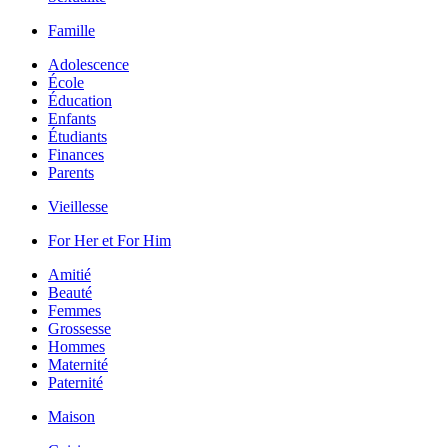
Famille
Adolescence
École
Éducation
Enfants
Étudiants
Finances
Parents
Vieillesse
For Her et For Him
Amitié
Beauté
Femmes
Grossesse
Hommes
Maternité
Paternité
Maison