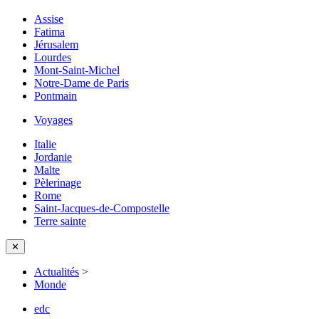
Assise
Fatima
Jérusalem
Lourdes
Mont-Saint-Michel
Notre-Dame de Paris
Pontmain
Voyages
Italie
Jordanie
Malte
Pèlerinage
Rome
Saint-Jacques-de-Compostelle
Terre sainte
✕
Actualités
>
Monde
edc