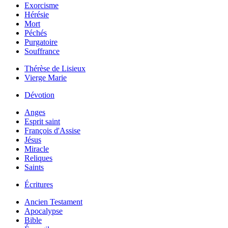
Exorcisme
Hérésie
Mort
Péchés
Purgatoire
Souffrance
Thérèse de Lisieux
Vierge Marie
Dévotion
Anges
Esprit saint
François d'Assise
Jésus
Miracle
Reliques
Saints
Écritures
Ancien Testament
Apocalypse
Bible