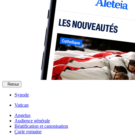
Retour
Synode
Vatican
Angelus
Audience générale
Béatification et canonisation
Curie romaine