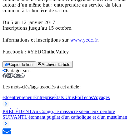
autour d’un même but : entreprendre au service du bien
commun à la lumière de sa foi.
Du 5 au 12 janvier 2017
Inscriptions jusqu’au 15 octobre.
Informations et inscriptions sur
www.yedc.fr
.
Facebook : #YEDCintheValley
Copier le lien
Archiver l'article
Partager sur
:
Les mots-clés/tags associés à cet article :
edc
entrepreneur
Entreprise
États-Unis
Foi
Techs
Voyages
PRÉCÉDENT
Au Congo, le massacre silencieux perdure
SUIVANT
L'étonnant pugilat d'un catholique et d'un musulman