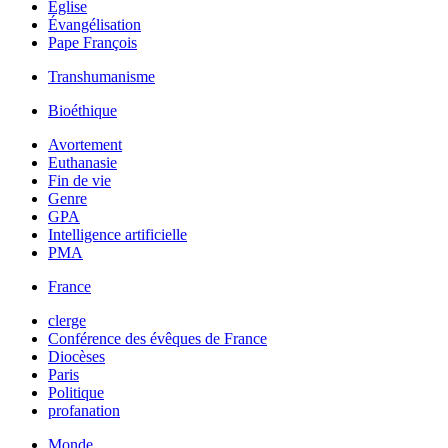
Église
Évangélisation
Pape François
Transhumanisme
Bioéthique
Avortement
Euthanasie
Fin de vie
Genre
GPA
Intelligence artificielle
PMA
France
clerge
Conférence des évêques de France
Diocèses
Paris
Politique
profanation
Monde