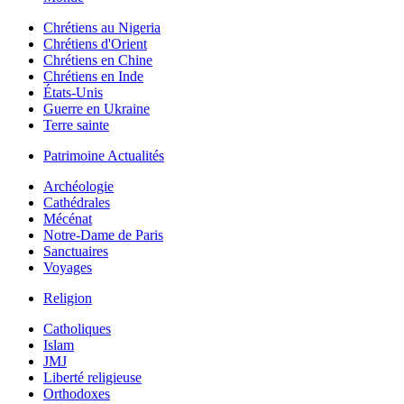
Chrétiens au Nigeria
Chrétiens d'Orient
Chrétiens en Chine
Chrétiens en Inde
États-Unis
Guerre en Ukraine
Terre sainte
Patrimoine Actualités
Archéologie
Cathédrales
Mécénat
Notre-Dame de Paris
Sanctuaires
Voyages
Religion
Catholiques
Islam
JMJ
Liberté religieuse
Orthodoxes