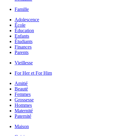
Famille
Adolescence
École
Éducation
Enfants
Étudiants
Finances
Parents
Vieillesse
For Her et For Him
Amitié
Beauté
Femmes
Grossesse
Hommes
Maternité
Paternité
Maison