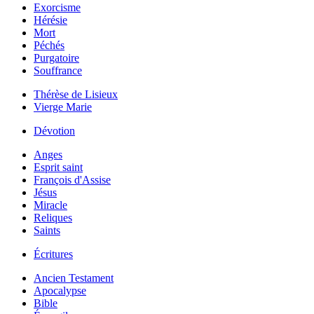
Exorcisme
Hérésie
Mort
Péchés
Purgatoire
Souffrance
Thérèse de Lisieux
Vierge Marie
Dévotion
Anges
Esprit saint
François d'Assise
Jésus
Miracle
Reliques
Saints
Écritures
Ancien Testament
Apocalypse
Bible