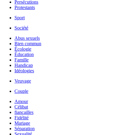
Persécutions
Protestants
Sport
Société
Abus sexuels
Bien commun
Écologie
Éducation
Famille
Handicap
Idéologies
Veuvage
Couple
Amour
Célibat
fiancailles
Fidélité
Mariage
Séparation
Sexualité