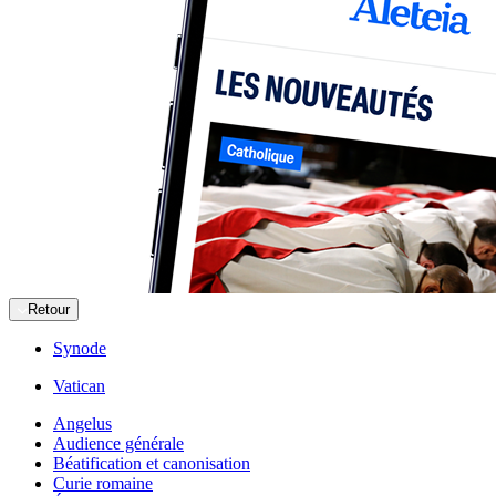
Retour
Synode
Vatican
Angelus
Audience générale
Béatification et canonisation
Curie romaine