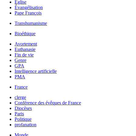
Église
Évangélisation
Pape François
Transhumanisme
Bioéthique
Avortement
Euthanasie
Fin de vie
Genre
GPA
Intelligence artificielle
PMA
France
clerge
Conférence des évêques de France
Diocèses
Paris
Politique
profanation
Monde