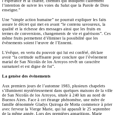
l’espérance et la charité, chemins qui indiquent clairement
l’intention de suivre les voies du Salut que la Parole de Dieu
enseigne.”
Une “simple action humaine” ne pourrait expliquer les faits
assure le décret qui met en avant “le contenu savoureux, la
qualité et la richesse des messages ainsi que les fruits en
termes de conversions, changements de vie et guérisons”. Ces
même fruits permettent d’éliminer la possibilité que les
évènements soient l’œuvre de l’Ennemi.
L’évêque, en vertu du pouvoir qui lui est conféré, déclare
avoir “la certitude suffisante pour conclure que l’événement
marial de San Nicolás de los Arroyos revêt un caractère
surnaturel et est digne de foi”.
La genèse des événements
Aux premiers jours de l’automne 1983, plusieurs chapelets
s’illuminent mystérieusement dans quelques maisons de la ville
de San Nicolás de los Arroyos, située à 240 km au nord de
Buenos Aires. Face à cet étrange phénomène, une mère de
famille dénommée Gladys Quiroga de Motta commence à prier
avec ferveur la Vierge Marie, qui lui apparaît le 25 septembre
de la même année. Lors des premières apparitions, Marie