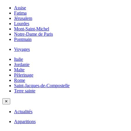
Assise
Fatima
Jérusalem
Lourdes
Mont-Saint-Michel
Notre-Dame de Paris
Pontmain
Voyages
Italie
Jordanie
Malte
Pèlerinage
Rome
Saint-Jacques-de-Compostelle
Terre sainte
✕
Actualités
Apparitions