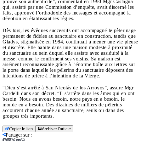
prouvé son authenticité”, commentait en 1990 Mgr Castagna
qui, assisté par une Commission d’enquête, avait discerné les
faits, approuvé l’orthodoxie des messages et accompagné la
dévotion en établissant les règles.
Dès lors, les évêques successifs ont accompagné le pèlerinage
permanent de fidèles au sanctuaire en construction, tandis que
Gladys, stigmatisée en 1984, continuait à mener une vie pieuse
et discrète. Elle habite dans une maison modeste à proximité
du sanctuaire au sein duquel elle assiste avec assiduité à la
messe, comme le confirment ses voisins. Sa maison est
aisément reconnaissable grâce à l’énorme boîte aux lettres sur
la porte dans laquelle les pèlerins du sanctuaire déposent des
intentions de prière à l’intention de la Vierge.
“Dieu s’est arrêté à San Nicolás de los Arroyos”, assure Mgr
Cardelli dans son décret. “Il s’arrête dans les âmes qui en ont
besoin. Nous en avons besoin, notre pays en a besoin, le
monde en a besoin. Des dizaines de milliers de pèlerins
accourent chaque année au sanctuaire, seuls ou dans des
groupes très importants.
Copier le lien
Archiver l'article
Partager sur
: