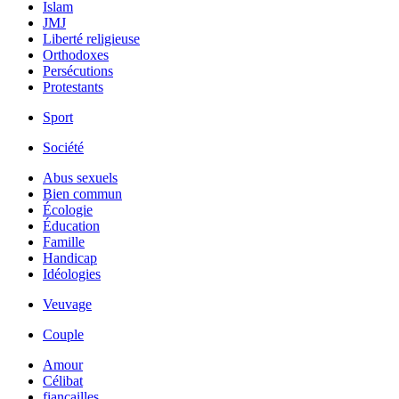
Islam
JMJ
Liberté religieuse
Orthodoxes
Persécutions
Protestants
Sport
Société
Abus sexuels
Bien commun
Écologie
Éducation
Famille
Handicap
Idéologies
Veuvage
Couple
Amour
Célibat
fiancailles