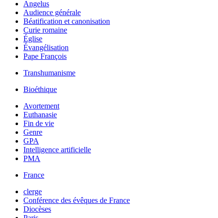
Angelus
Audience générale
Béatification et canonisation
Curie romaine
Église
Évangélisation
Pape François
Transhumanisme
Bioéthique
Avortement
Euthanasie
Fin de vie
Genre
GPA
Intelligence artificielle
PMA
France
clerge
Conférence des évêques de France
Diocèses
Paris