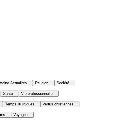
moine Actualités
Religion
Société
Santé
Vie professionnelle
Temps liturgiques
Vertus chrétiennes
res
Voyages