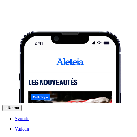
Retour
Synode
Vatican