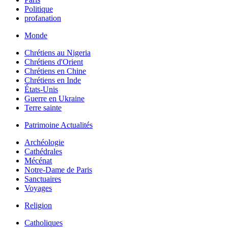
Politique
profanation
Monde
Chrétiens au Nigeria
Chrétiens d'Orient
Chrétiens en Chine
Chrétiens en Inde
États-Unis
Guerre en Ukraine
Terre sainte
Patrimoine Actualités
Archéologie
Cathédrales
Mécénat
Notre-Dame de Paris
Sanctuaires
Voyages
Religion
Catholiques