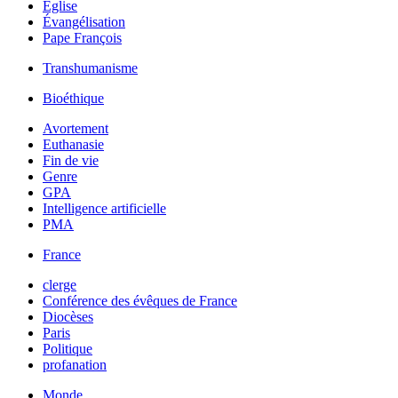
Église
Évangélisation
Pape François
Transhumanisme
Bioéthique
Avortement
Euthanasie
Fin de vie
Genre
GPA
Intelligence artificielle
PMA
France
clerge
Conférence des évêques de France
Diocèses
Paris
Politique
profanation
Monde