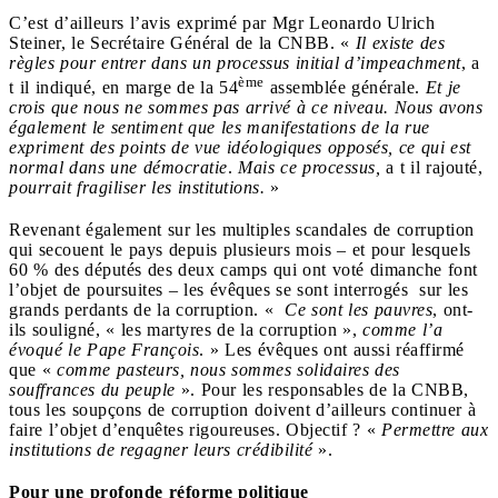
C’est d’ailleurs l’avis exprimé par Mgr Leonardo Ulrich
Steiner, le Secrétaire Général de la CNBB. «
Il existe des
règles pour entrer dans un processus initial d’impeachment
, a
ème
t il indiqué, en marge de la 54
assemblée générale.
Et je
crois que nous ne sommes pas arrivé à ce niveau. Nous avons
également le sentiment que les manifestations de la rue
expriment des points de vue idéologiques opposés, ce qui est
normal dans une démocratie
.
Mais ce processus,
a t il rajouté,
pourrait fragiliser les institutions.
»
Revenant également sur les multiples scandales de corruption
qui secouent le pays depuis plusieurs mois – et pour lesquels
60 % des députés des deux camps qui ont voté dimanche font
l’objet de poursuites – les évêques se sont interrogés sur les
grands perdants de la corruption. «
Ce sont les pauvres
, ont-
ils souligné, « les martyres de la corruption »,
comme l’a
évoqué le Pape François
. » Les évêques ont aussi réaffirmé
que «
comme pasteurs, nous sommes solidaires des
souffrances du peuple
». Pour les responsables de la CNBB,
tous les soupçons de corruption doivent d’ailleurs continuer à
faire l’objet d’enquêtes rigoureuses. Objectif ? «
Permettre aux
institutions de regagner leurs crédibilité
».
Pour une profonde réforme politique