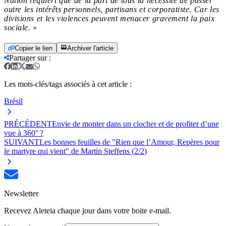
Nation requiert que de la part de tous la nécessité de passer
outre les intérêts personnels, partisans et corporatiste. Car les
divisions et les violences peuvent menacer gravement la paix
sociale.
»
Copier le lien
Archiver l'article
Partager sur
:
Les mots-clés/tags associés à cet article :
Brésil
PRÉCÉDENT
Envie de monter dans un clocher et de profiter d’une
vue à 360° ?
SUIVANT
Les bonnes feuilles de "Rien que l’Amour, Repères pour
le martyre qui vient" de Martin Steffens (2/2)
Newsletter
Recevez Aleteia chaque jour dans votre boite e-mail.