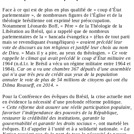
Face à ce qui est de plus en plus qualifié de « coup d’État
parlementaire », de nombreuses figures de l’Église et de la
théologie brésilienne ont exprimé leur préoccupation.
Notamment Léonardo Boff, « Père » de la Théologie de la
Libération au Brésil, qui a rappelé que de nombreux
parlementaires de la « bancada évangelica » (élus de tout parti
mais se revendiquant évangéliques) «
avaient précédé leur
vote de discours au ton religieux et justifié leur choix au nom
de Dieu
. » Mais il y a pire, au yeux du théologien. «
Ce vote
rappelle le climat qui avait précédé le coup d’État militaire en
1964
(n.d.l.r. le Brésil a vécu un régime militaire entre 1964 et
1984).
Car on a vu une chambre 367 députés d’une assemblée
qui n’a que très peu de crédit aux yeux de la population
annuler le vote de plus de 54 millions de citoyens qui ont élu
Dilma Rousseff, en 2014
. »
Pour la Conférence des évêques du Brésil, la crise actuelle met
en évidence la nécessité d’une profonde réforme politique.
«
Cette réforme doit assurer une réelle participation populaire,
favoriser l’indépendance des pouvoirs de la République,
restaurer la crédibilité des institutions, garantir la
gouvernabilité et garantir les droits sociaux
», ont martelé les
évêques. Et d’appeler à l’unité et à a solidarité nationale. «
La