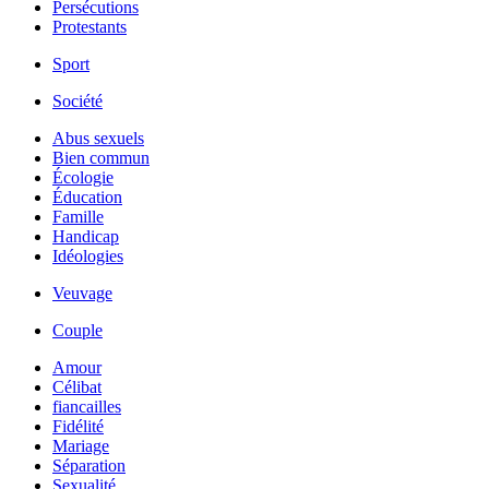
Persécutions
Protestants
Sport
Société
Abus sexuels
Bien commun
Écologie
Éducation
Famille
Handicap
Idéologies
Veuvage
Couple
Amour
Célibat
fiancailles
Fidélité
Mariage
Séparation
Sexualité