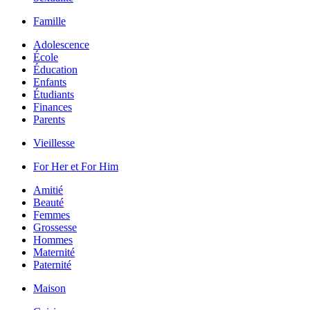
Famille
Adolescence
École
Éducation
Enfants
Étudiants
Finances
Parents
Vieillesse
For Her et For Him
Amitié
Beauté
Femmes
Grossesse
Hommes
Maternité
Paternité
Maison