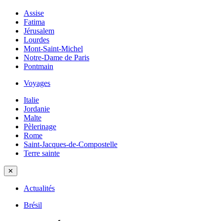
Assise
Fatima
Jérusalem
Lourdes
Mont-Saint-Michel
Notre-Dame de Paris
Pontmain
Voyages
Italie
Jordanie
Malte
Pèlerinage
Rome
Saint-Jacques-de-Compostelle
Terre sainte
✕
Actualités
Brésil