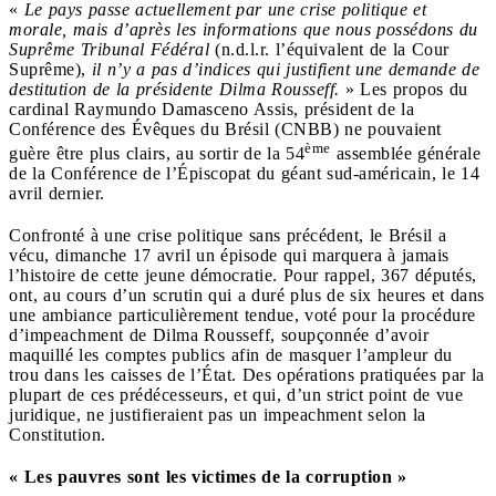
«
Le pays passe actuellement par une crise politique et
morale, mais d’après les informations que nous possédons du
Suprême Tribunal Fédéral
(n.d.l.r. l’équivalent de la Cour
Suprême),
il n’y a pas d’indices qui justifient une demande de
destitution de la présidente Dilma Rousseff.
» Les propos du
cardinal Raymundo Damasceno Assis, président de la
Conférence des Évêques du Brésil (CNBB) ne pouvaient
ème
guère être plus clairs, au sortir de la 54
assemblée générale
de la Conférence de l’Épiscopat du géant sud-américain, le 14
avril dernier.
Confronté à une crise politique sans précédent, le Brésil a
vécu, dimanche 17 avril un épisode qui marquera à jamais
l’histoire de cette jeune démocratie. Pour rappel, 367 députés,
ont, au cours d’un scrutin qui a duré plus de six heures et dans
une ambiance particulièrement tendue, voté pour la procédure
d’impeachment de Dilma Rousseff, soupçonnée d’avoir
maquillé les comptes publics afin de masquer l’ampleur du
trou dans les caisses de l’État. Des opérations pratiquées par la
plupart de ces prédécesseurs, et qui, d’un strict point de vue
juridique, ne justifieraient pas un impeachment selon la
Constitution.
« Les pauvres sont les victimes de la corruption »