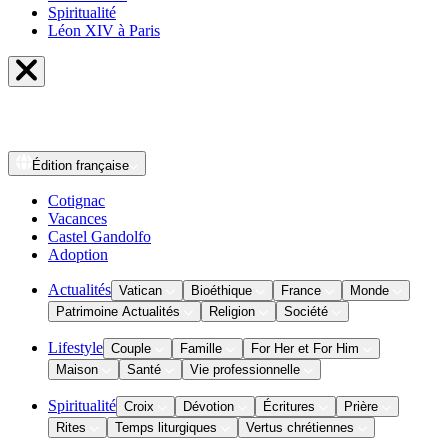
Spiritualité
Léon XIV à Paris
Édition
française
Cotignac
Vacances
Castel Gandolfo
Adoption
Actualités
Vatican
Bioéthique
France
Monde
Patrimoine Actualités
Religion
Société
Lifestyle
Couple
Famille
For Her et For Him
Maison
Santé
Vie professionnelle
Spiritualité
Croix
Dévotion
Écritures
Prière
Rites
Temps liturgiques
Vertus chrétiennes