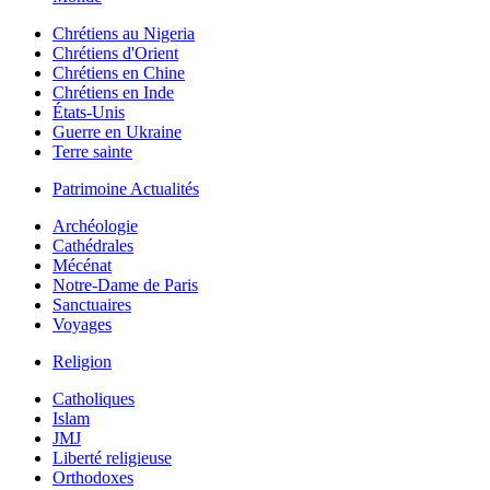
Chrétiens au Nigeria
Chrétiens d'Orient
Chrétiens en Chine
Chrétiens en Inde
États-Unis
Guerre en Ukraine
Terre sainte
Patrimoine Actualités
Archéologie
Cathédrales
Mécénat
Notre-Dame de Paris
Sanctuaires
Voyages
Religion
Catholiques
Islam
JMJ
Liberté religieuse
Orthodoxes