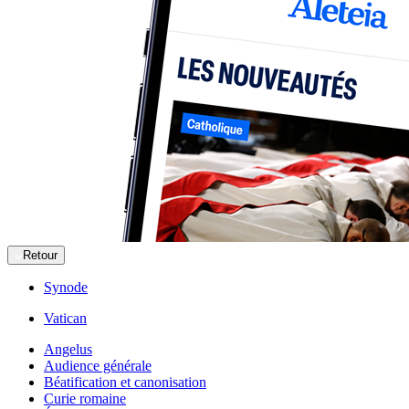
Retour
Synode
Vatican
Angelus
Audience générale
Béatification et canonisation
Curie romaine