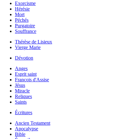
Exorcisme
Hérésie
Mort
Péchés
Purgatoire
Souffrance
Thérèse de Lisieux
Vierge Marie
Dévotion
Anges
Esprit saint
François d'Assise
Jésus
Miracle
Reliques
Saints
Écritures
Ancien Testament
Apocalypse
Bible