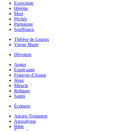
Exorcisme
Hérésie
Mort
Péchés
Purgatoire
Souffrance
Thérèse de Lisieux
Vierge Marie
Dévotion
Anges
Esprit saint
François d'Assise
Jésus
Miracle
Reliques
Saints
Écritures
Ancien Testament
Apocalypse
Bible