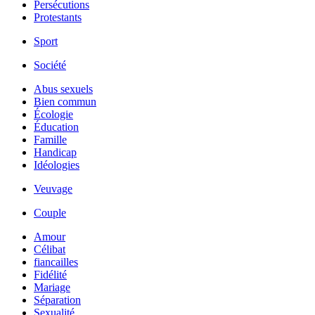
Persécutions
Protestants
Sport
Société
Abus sexuels
Bien commun
Écologie
Éducation
Famille
Handicap
Idéologies
Veuvage
Couple
Amour
Célibat
fiancailles
Fidélité
Mariage
Séparation
Sexualité