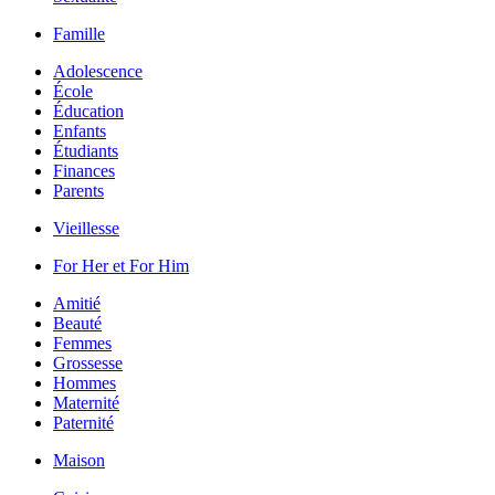
Famille
Adolescence
École
Éducation
Enfants
Étudiants
Finances
Parents
Vieillesse
For Her et For Him
Amitié
Beauté
Femmes
Grossesse
Hommes
Maternité
Paternité
Maison