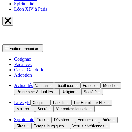
Spiritualité
Léon XIV à Paris
Édition
française
Cotignac
Vacances
Castel Gandolfo
Adoption
Actualités
Vatican
Bioéthique
France
Monde
Patrimoine Actualités
Religion
Société
Lifestyle
Couple
Famille
For Her et For Him
Maison
Santé
Vie professionnelle
Spiritualité
Croix
Dévotion
Écritures
Prière
Rites
Temps liturgiques
Vertus chrétiennes