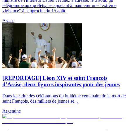
ministre de l'Intérieur Laurent Nuñez a adressé, le 6 août, un
télégramme aux préfets, les appelant à maintenir une "extrême
vigilance" à l'approche du 15 août.
Assise
[REPORTAGE] Léon XIV et saint François
d’Assise, deux figures inspirantes pour des jeunes
Dans le cadre des célébrations du huitième centenaire de la mort de
saint François, des milliers de jeunes se...
Argentine