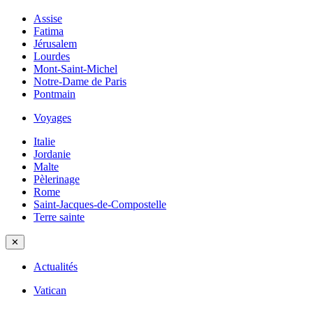
Assise
Fatima
Jérusalem
Lourdes
Mont-Saint-Michel
Notre-Dame de Paris
Pontmain
Voyages
Italie
Jordanie
Malte
Pèlerinage
Rome
Saint-Jacques-de-Compostelle
Terre sainte
✕
Actualités
Vatican