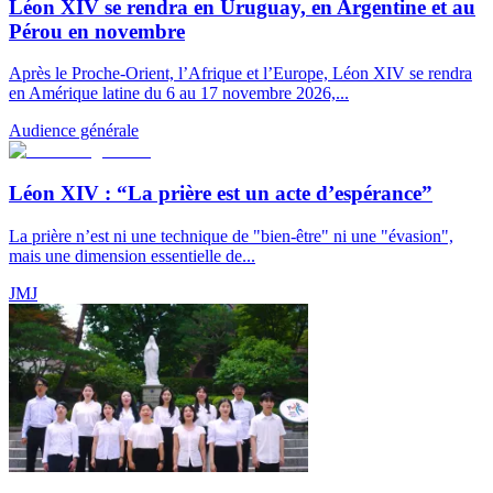
Léon XIV se rendra en Uruguay, en Argentine et au
Pérou en novembre
Après le Proche-Orient, l’Afrique et l’Europe, Léon XIV se rendra
en Amérique latine du 6 au 17 novembre 2026,...
Audience générale
Léon XIV : “La prière est un acte d’espérance”
La prière n’est ni une technique de "bien-être" ni une "évasion",
mais une dimension essentielle de...
JMJ