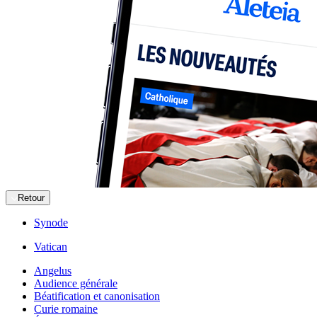
Retour
Synode
Vatican
Angelus
Audience générale
Béatification et canonisation
Curie romaine