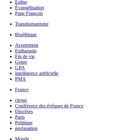
Église
Évangélisation
Pape François
Transhumanisme
Bioéthique
Avortement
Euthanasie
Fin de vie
Genre
GPA
Intelligence artificielle
PMA
France
clerge
Conférence des évêques de France
Diocèses
Paris
Politique
profanation
Monde