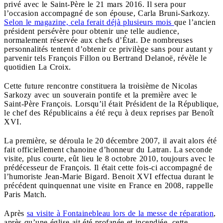
privé avec le Saint-Père le 21 mars 2016. Il sera pour
l’occasion accompagné de son épouse, Carla Bruni-Sarkozy.
Selon le magazine, cela ferait déjà plusieurs mois
que l’ancien
président persévère pour obtenir une telle audience,
normalement réservée aux chefs d’État. De nombreuses
personnalités tentent d’obtenir ce privilège sans pour autant y
parvenir tels François Fillon ou Bertrand Delanoë, révèle le
quotidien La Croix.
Cette future rencontre constituera la troisième de Nicolas
Sarkozy avec un souverain pontife et la première avec le
Saint-Père François. Lorsqu’il était Président de la République,
le chef des Républicains a été reçu à deux reprises par Benoît
XVI.
La première, se déroula le 20 décembre 2007, il avait alors été
fait officiellement chanoine d’honneur du Latran. La seconde
visite, plus courte, eût lieu le 8 octobre 2010, toujours avec le
prédécesseur de François. Il était cette fois-ci accompagné de
l’humoriste Jean-Marie Bigard. Benoit XVI effectua durant le
précédent quinquennat une visite en France en 2008, rappelle
Paris Match.
Après
sa visite à Fontainebleau lors de la messe de réparation
,
après qu’une église ait été profanée et incendiée, cette