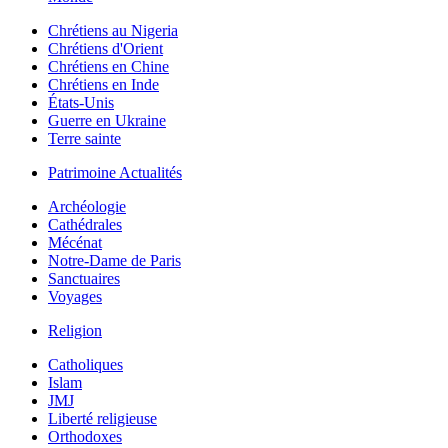
Chrétiens au Nigeria
Chrétiens d'Orient
Chrétiens en Chine
Chrétiens en Inde
États-Unis
Guerre en Ukraine
Terre sainte
Patrimoine Actualités
Archéologie
Cathédrales
Mécénat
Notre-Dame de Paris
Sanctuaires
Voyages
Religion
Catholiques
Islam
JMJ
Liberté religieuse
Orthodoxes