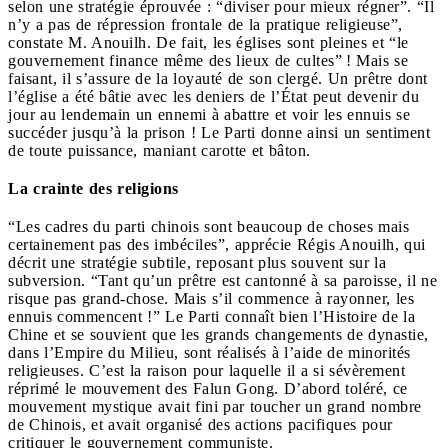
selon une stratégie éprouvée : “diviser pour mieux régner”. “Il
n’y a pas de répression frontale de la pratique religieuse”,
constate M. Anouilh. De fait, les églises sont pleines et “le
gouvernement finance même des lieux de cultes” ! Mais se
faisant, il s’assure de la loyauté de son clergé. Un prêtre dont
l’église a été bâtie avec les deniers de l’État peut devenir du
jour au lendemain un ennemi à abattre et voir les ennuis se
succéder jusqu’à la prison ! Le Parti donne ainsi un sentiment
de toute puissance, maniant carotte et bâton.
La crainte des religions
“Les cadres du parti chinois sont beaucoup de choses mais
certainement pas des imbéciles”, apprécie Régis Anouilh, qui
décrit une stratégie subtile, reposant plus souvent sur la
subversion. “Tant qu’un prêtre est cantonné à sa paroisse, il ne
risque pas grand-chose. Mais s’il commence à rayonner, les
ennuis commencent !” Le Parti connaît bien l’Histoire de la
Chine et se souvient que les grands changements de dynastie,
dans l’Empire du Milieu, sont réalisés à l’aide de minorités
religieuses. C’est la raison pour laquelle il a si sévèrement
réprimé le mouvement des Falun Gong. D’abord toléré, ce
mouvement mystique avait fini par toucher un grand nombre
de Chinois, et avait organisé des actions pacifiques pour
critiquer le gouvernement communiste.