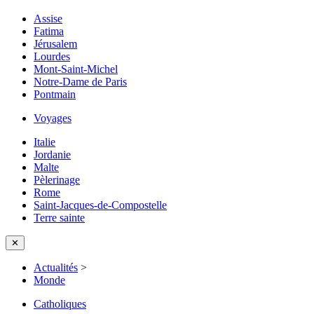
Assise
Fatima
Jérusalem
Lourdes
Mont-Saint-Michel
Notre-Dame de Paris
Pontmain
Voyages
Italie
Jordanie
Malte
Pèlerinage
Rome
Saint-Jacques-de-Compostelle
Terre sainte
✕
Actualités
>
Monde
Catholiques