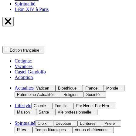
Spiritualité
Léon XIV à Paris
Édition
française
Cotignac
Vacances
Castel Gandolfo
Adoption
Actualités
Vatican
Bioéthique
France
Monde
Patrimoine Actualités
Religion
Société
Lifestyle
Couple
Famille
For Her et For Him
Maison
Santé
Vie professionnelle
Spiritualité
Croix
Dévotion
Écritures
Prière
Rites
Temps liturgiques
Vertus chrétiennes