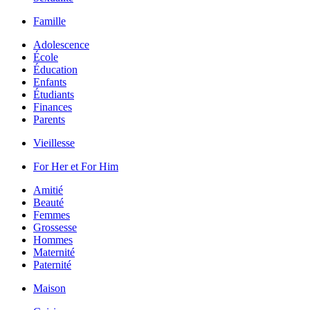
Famille
Adolescence
École
Éducation
Enfants
Étudiants
Finances
Parents
Vieillesse
For Her et For Him
Amitié
Beauté
Femmes
Grossesse
Hommes
Maternité
Paternité
Maison