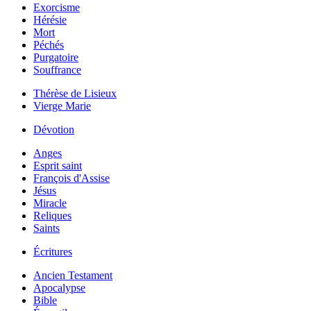
Exorcisme
Hérésie
Mort
Péchés
Purgatoire
Souffrance
Thérèse de Lisieux
Vierge Marie
Dévotion
Anges
Esprit saint
François d'Assise
Jésus
Miracle
Reliques
Saints
Écritures
Ancien Testament
Apocalypse
Bible