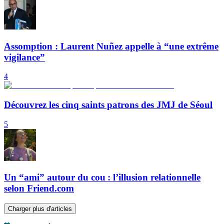
Assomption : Laurent Nuñez appelle à “une extrême
vigilance”
4
Découvrez les cinq saints patrons des JMJ de Séoul
5
Un “ami” autour du cou : l’illusion relationnelle
selon Friend.com
Charger plus d'articles