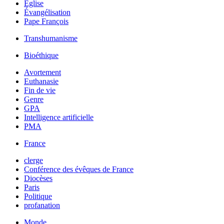
Église
Évangélisation
Pape François
Transhumanisme
Bioéthique
Avortement
Euthanasie
Fin de vie
Genre
GPA
Intelligence artificielle
PMA
France
clerge
Conférence des évêques de France
Diocèses
Paris
Politique
profanation
Monde