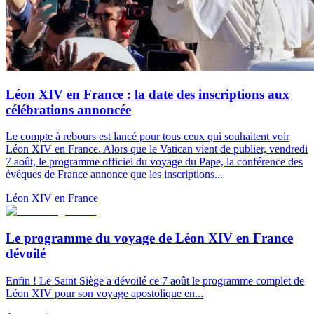
Léon XIV en France : la date des inscriptions aux
célébrations annoncée
Le compte à rebours est lancé pour tous ceux qui souhaitent voir
Léon XIV en France. Alors que le Vatican vient de publier, vendredi
7 août, le programme officiel du voyage du Pape, la conférence des
évêques de France annonce que les inscriptions...
Léon XIV en France
Le programme du voyage de Léon XIV en France
dévoilé
Enfin ! Le Saint Siège a dévoilé ce 7 août le programme complet de
Léon XIV pour son voyage apostolique en...