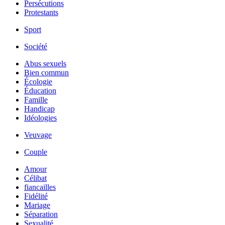
Persécutions
Protestants
Sport
Société
Abus sexuels
Bien commun
Écologie
Éducation
Famille
Handicap
Idéologies
Veuvage
Couple
Amour
Célibat
fiancailles
Fidélité
Mariage
Séparation
Sexualité