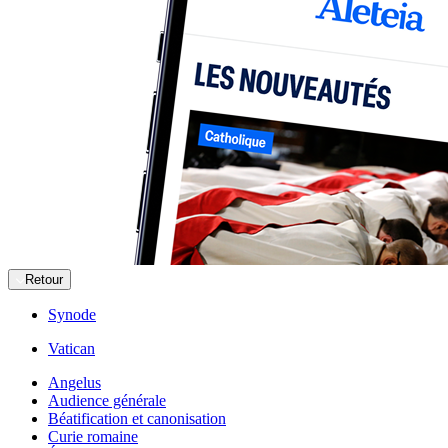
Retour
Synode
Vatican
Angelus
Audience générale
Béatification et canonisation
Curie romaine