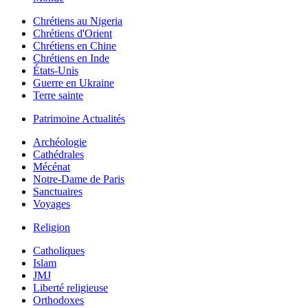
Chrétiens au Nigeria
Chrétiens d'Orient
Chrétiens en Chine
Chrétiens en Inde
États-Unis
Guerre en Ukraine
Terre sainte
Patrimoine Actualités
Archéologie
Cathédrales
Mécénat
Notre-Dame de Paris
Sanctuaires
Voyages
Religion
Catholiques
Islam
JMJ
Liberté religieuse
Orthodoxes