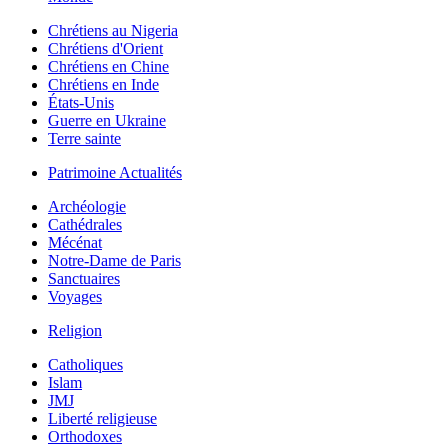
Chrétiens au Nigeria
Chrétiens d'Orient
Chrétiens en Chine
Chrétiens en Inde
États-Unis
Guerre en Ukraine
Terre sainte
Patrimoine Actualités
Archéologie
Cathédrales
Mécénat
Notre-Dame de Paris
Sanctuaires
Voyages
Religion
Catholiques
Islam
JMJ
Liberté religieuse
Orthodoxes