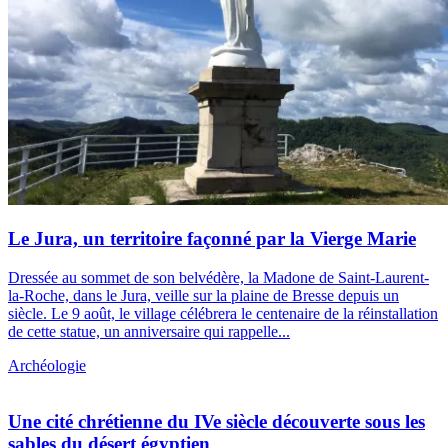
Le Jura, un territoire façonné par la Vierge Marie
Dressée au sommet de son belvédère, la Madone de Saint-Laurent-
la-Roche, dans le Jura, veille sur la plaine de Bresse depuis un
siècle. Le 9 août, le village célébrera le centenaire de la réinstallation
de cette statue, un anniversaire qui rappelle...
Archéologie
Une cité chrétienne du IVe siècle découverte sous les
sables du désert égyptien