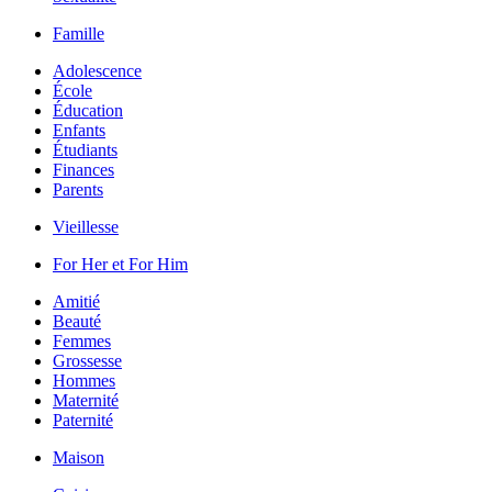
Famille
Adolescence
École
Éducation
Enfants
Étudiants
Finances
Parents
Vieillesse
For Her et For Him
Amitié
Beauté
Femmes
Grossesse
Hommes
Maternité
Paternité
Maison