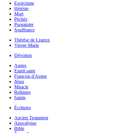
Exorcisme
Hérésie
Mort
Péchés
Purgatoire
Souffrance
Thérèse de Lisieux
Vierge Marie
Dévotion
Anges
Esprit saint
François d'Assise
Jésus
Miracle
Reliques
Saints
Écritures
Ancien Testament
Apocalypse
Bible