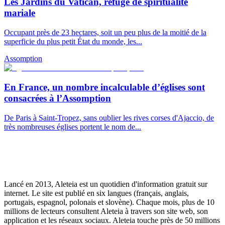
Les Jardins du Vatican, refuge de spiritualité
mariale
Occupant près de 23 hectares, soit un peu plus de la moitié de la
superficie du plus petit État du monde, les...
Assomption
En France, un nombre incalculable d’églises sont
consacrées à l’Assomption
De Paris à Saint-Tropez, sans oublier les rives corses d'Ajaccio, de
très nombreuses églises portent le nom de...
Lancé en 2013, Aleteia est un quotidien d'information gratuit sur
internet. Le site est publié en six langues (français, anglais,
portugais, espagnol, polonais et slovène). Chaque mois, plus de 10
millions de lecteurs consultent Aleteia à travers son site web, son
application et les réseaux sociaux. Aleteia touche près de 50 millions