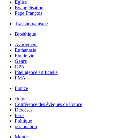
Église
Évangélisation
Pape François
Transhumanisme
Bioéthique
Avortement
Euthanasie
Fin de vie
Genre
GPA
Intelligence artificielle
PMA
France
clerge
Conférence des évêques de France
Diocèses
Paris
Politique
profanation
Monde