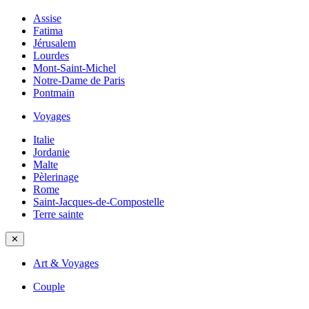
Assise
Fatima
Jérusalem
Lourdes
Mont-Saint-Michel
Notre-Dame de Paris
Pontmain
Voyages
Italie
Jordanie
Malte
Pèlerinage
Rome
Saint-Jacques-de-Compostelle
Terre sainte
✕
Art & Voyages
Couple