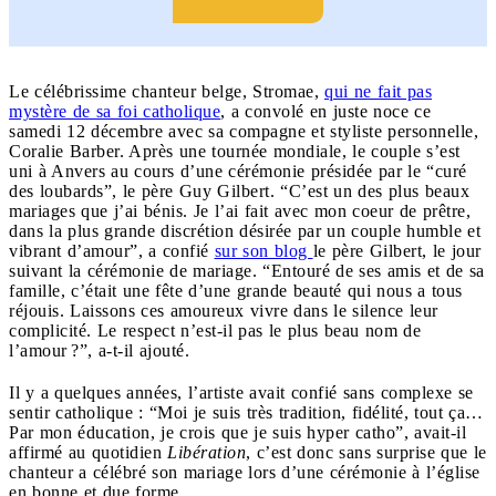
Le célébrissime chanteur belge, Stromae,
qui ne fait pas
mystère de sa foi catholique
, a convolé en juste noce ce
samedi 12 décembre avec sa compagne et styliste personnelle,
Coralie Barber. Après une tournée mondiale, le couple s’est
uni à Anvers au cours d’une cérémonie présidée par le “curé
des loubards”, le père Guy Gilbert. “C’est un des plus beaux
mariages que j’ai bénis. Je l’ai fait avec mon coeur de prêtre,
dans la plus grande discrétion désirée par un couple humble et
vibrant d’amour”, a confié
sur son blog
le père Gilbert, le jour
suivant la cérémonie de mariage. “Entouré de ses amis et de sa
famille, c’était une fête d’une grande beauté qui nous a tous
réjouis. Laissons ces amoureux vivre dans le silence leur
complicité. Le respect n’est-il pas le plus beau nom de
l’amour ?”, a-t-il ajouté.
Il y a quelques années, l’artiste avait confié sans complexe se
sentir catholique : “Moi je suis très tradition, fidélité, tout ça…
Par mon éducation, je crois que je suis hyper catho”, avait-il
affirmé au quotidien
Libération
, c’est donc sans surprise que le
chanteur a célébré son mariage lors d’une cérémonie à l’église
en bonne et due forme.