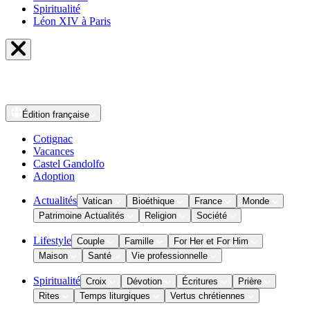
Spiritualité
Léon XIV à Paris
Édition
française
Cotignac
Vacances
Castel Gandolfo
Adoption
Actualités
Vatican
Bioéthique
France
Monde
Patrimoine Actualités
Religion
Société
Lifestyle
Couple
Famille
For Her et For Him
Maison
Santé
Vie professionnelle
Spiritualité
Croix
Dévotion
Écritures
Prière
Rites
Temps liturgiques
Vertus chrétiennes