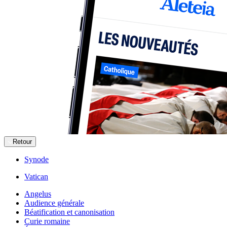
Retour
Synode
Vatican
Angelus
Audience générale
Béatification et canonisation
Curie romaine