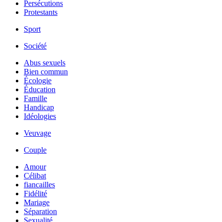
Persécutions
Protestants
Sport
Société
Abus sexuels
Bien commun
Écologie
Éducation
Famille
Handicap
Idéologies
Veuvage
Couple
Amour
Célibat
fiancailles
Fidélité
Mariage
Séparation
Sexualité