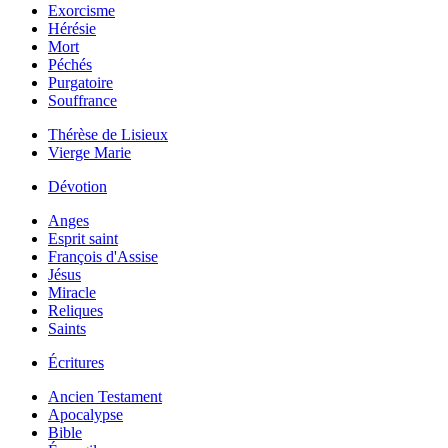
Exorcisme
Hérésie
Mort
Péchés
Purgatoire
Souffrance
Thérèse de Lisieux
Vierge Marie
Dévotion
Anges
Esprit saint
François d'Assise
Jésus
Miracle
Reliques
Saints
Écritures
Ancien Testament
Apocalypse
Bible