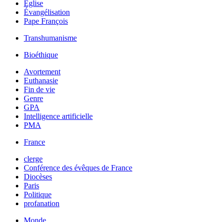
Église
Évangélisation
Pape François
Transhumanisme
Bioéthique
Avortement
Euthanasie
Fin de vie
Genre
GPA
Intelligence artificielle
PMA
France
clerge
Conférence des évêques de France
Diocèses
Paris
Politique
profanation
Monde