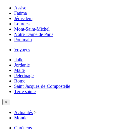
Assise
Fatima
Jérusalem
Lourdes
Mont-Saint-Michel
Notre-Dame de Paris
Pontmain
Voyages
Italie
Jordanie
Malte
Pèlerinage
Rome
Saint-Jacques-de-Compostelle
Terre sainte
✕
Actualités
>
Monde
Chrétiens