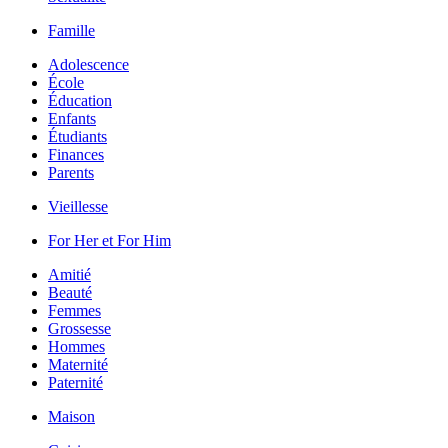
Famille
Adolescence
École
Éducation
Enfants
Étudiants
Finances
Parents
Vieillesse
For Her et For Him
Amitié
Beauté
Femmes
Grossesse
Hommes
Maternité
Paternité
Maison