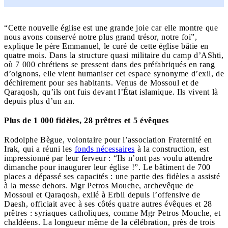
“Cette nouvelle église est une grande joie car elle montre que
nous avons conservé notre plus grand trésor, notre foi”,
explique le père Emmanuel, le curé de cette église bâtie en
quatre mois. Dans la structure quasi militaire du camp d’AShti,
où 7 000 chrétiens se pressent dans des préfabriqués en rang
d’oignons, elle vient humaniser cet espace synonyme d’exil, de
déchirement pour ses habitants. Venus de Mossoul et de
Qaraqosh, qu’ils ont fuis devant l’État islamique. Ils vivent là
depuis plus d’un an.
Plus de 1 000 fidèles, 28 prêtres et 5 évêques
Rodolphe Bègue, volontaire pour l’association Fraternité en
Irak, qui a réuni les
fonds nécessaires
à la construction, est
impressionné par leur ferveur : “Ils n’ont pas voulu attendre
dimanche pour inaugurer leur église !”. Le bâtiment de 700
places a dépassé ses capacités : une partie des fidèles a assisté
à la messe dehors. Mgr Petros Mouche, archevêque de
Mossoul et Qaraqosh, exilé à Erbil depuis l’offensive de
Daesh, officiait avec à ses côtés quatre autres évêques et 28
prêtres : syriaques catholiques, comme Mgr Petros Mouche, et
chaldéens. La longueur même de la célébration, près de trois