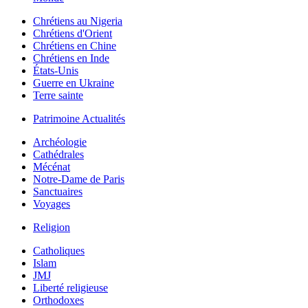
Chrétiens au Nigeria
Chrétiens d'Orient
Chrétiens en Chine
Chrétiens en Inde
États-Unis
Guerre en Ukraine
Terre sainte
Patrimoine Actualités
Archéologie
Cathédrales
Mécénat
Notre-Dame de Paris
Sanctuaires
Voyages
Religion
Catholiques
Islam
JMJ
Liberté religieuse
Orthodoxes