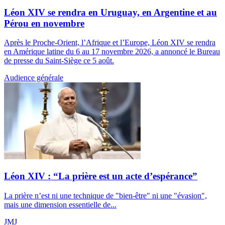
Léon XIV se rendra en Uruguay, en Argentine et au
Pérou en novembre
Après le Proche-Orient, l’Afrique et l’Europe, Léon XIV se rendra
en Amérique latine du 6 au 17 novembre 2026, a annoncé le Bureau
de presse du Saint-Siège ce 5 août.
Audience générale
Léon XIV : “La prière est un acte d’espérance”
La prière n’est ni une technique de "bien-être" ni une "évasion",
mais une dimension essentielle de...
JMJ