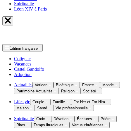
Spiritualité
Léon XIV à Paris
Édition
française
Cotignac
Vacances
Castel Gandolfo
Adoption
Actualités
Vatican
Bioéthique
France
Monde
Patrimoine Actualités
Religion
Société
Lifestyle
Couple
Famille
For Her et For Him
Maison
Santé
Vie professionnelle
Spiritualité
Croix
Dévotion
Écritures
Prière
Rites
Temps liturgiques
Vertus chrétiennes