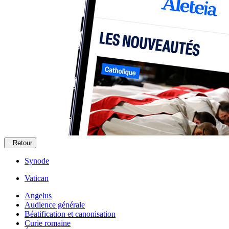
Retour
Synode
Vatican
Angelus
Audience générale
Béatification et canonisation
Curie romaine