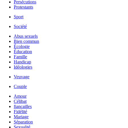
Persécutions
Protestants
Sport
Société
Abus sexuels
Bien commun
Écologie
Éducation
Famille
Handicap
Idéologies
Veuvage
Couple
Amour
Célibat
fiancailles
Fidélité
Mariage
Séparation
Sexualité