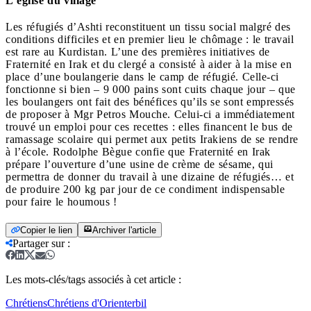
L’église du village
Les réfugiés d’Ashti reconstituent un tissu social malgré des
conditions difficiles et en premier lieu le chômage : le travail
est rare au Kurdistan. L’une des premières initiatives de
Fraternité en Irak et du clergé a consisté à aider à la mise en
place d’une boulangerie dans le camp de réfugié. Celle-ci
fonctionne si bien – 9 000 pains sont cuits chaque jour – que
les boulangers ont fait des bénéfices qu’ils se sont empressés
de proposer à Mgr Petros Mouche. Celui-ci a immédiatement
trouvé un emploi pour ces recettes : elles financent le bus de
ramassage scolaire qui permet aux petits Irakiens de se rendre
à l’école. Rodolphe Bègue confie que Fraternité en Irak
prépare l’ouverture d’une usine de crème de sésame, qui
permettra de donner du travail à une dizaine de réfugiés… et
de produire 200 kg par jour de ce condiment indispensable
pour faire le houmous !
Copier le lien
Archiver l'article
Partager sur
:
Les mots-clés/tags associés à cet article :
Chrétiens
Chrétiens d'Orient
erbil