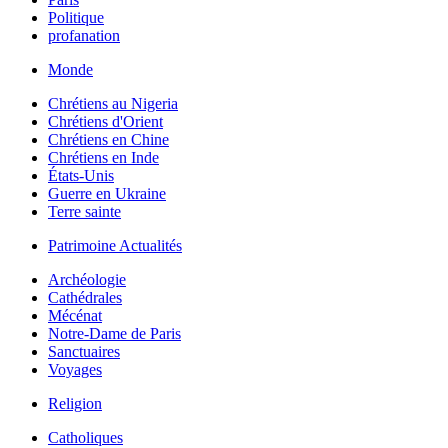
Politique
profanation
Monde
Chrétiens au Nigeria
Chrétiens d'Orient
Chrétiens en Chine
Chrétiens en Inde
États-Unis
Guerre en Ukraine
Terre sainte
Patrimoine Actualités
Archéologie
Cathédrales
Mécénat
Notre-Dame de Paris
Sanctuaires
Voyages
Religion
Catholiques