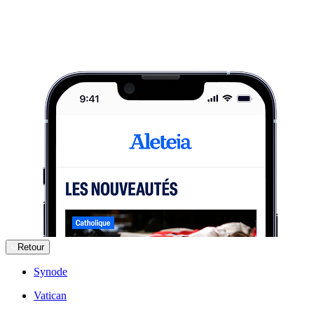
Retour
Synode
Vatican