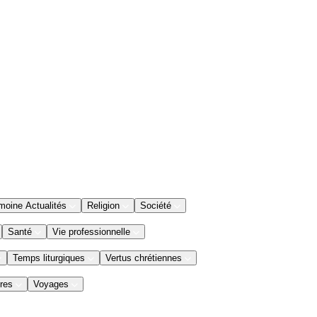
moine Actualités
Religion
Société
Santé
Vie professionnelle
Temps liturgiques
Vertus chrétiennes
res
Voyages