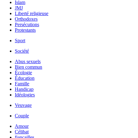
Islam
JMJ
Liberté religieuse
Orthodoxes
Persécutions
Protestants
Sport
Société
Abus sexuels
Bien commun
Écologie
Éducation
Famille
Handicap
Idéologies
Veuvage
Couple
Amour
Célibat
fiancailles