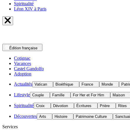
Spiritualité
Léon XIV à Paris
Édition
française
Cotignac
Vacances
Castel Gandolfo
Adoption
Actualités
Vatican
Bioéthique
France
Monde
Patri
Lifestyle
Couple
Famille
For Her et For Him
Maison
Spiritualité
Croix
Dévotion
Écritures
Prière
Rites
Découvertes
Arts
Histoire
Patrimoine Culture
Sanctuai
Services