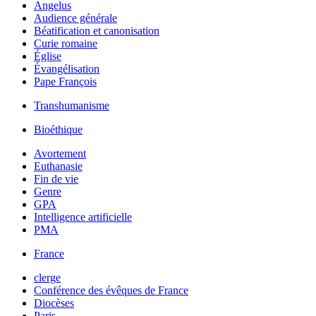
Angelus
Audience générale
Béatification et canonisation
Curie romaine
Église
Évangélisation
Pape François
Transhumanisme
Bioéthique
Avortement
Euthanasie
Fin de vie
Genre
GPA
Intelligence artificielle
PMA
France
clerge
Conférence des évêques de France
Diocèses
Paris