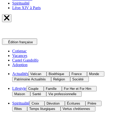
Spiritualité
Léon XIV à Paris
Édition
française
Cotignac
Vacances
Castel Gandolfo
Adoption
Actualités
Vatican
Bioéthique
France
Monde
Patrimoine Actualités
Religion
Société
Lifestyle
Couple
Famille
For Her et For Him
Maison
Santé
Vie professionnelle
Spiritualité
Croix
Dévotion
Écritures
Prière
Rites
Temps liturgiques
Vertus chrétiennes