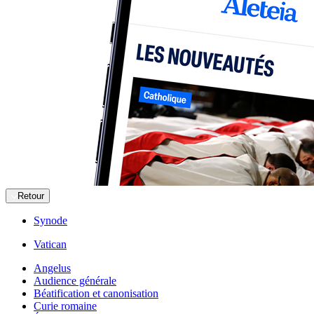
Retour
Synode
Vatican
Angelus
Audience générale
Béatification et canonisation
Curie romaine