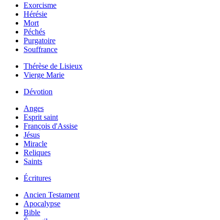
Exorcisme
Hérésie
Mort
Péchés
Purgatoire
Souffrance
Thérèse de Lisieux
Vierge Marie
Dévotion
Anges
Esprit saint
François d'Assise
Jésus
Miracle
Reliques
Saints
Écritures
Ancien Testament
Apocalypse
Bible