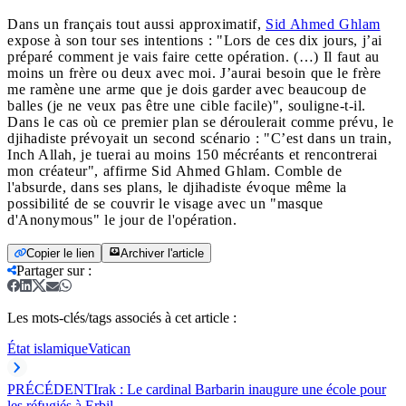
Dans un français tout aussi approximatif,
Sid Ahmed Ghlam
expose à son tour ses intentions : "Lors de ces dix jours, j’ai
préparé comment je vais faire cette opération. (…) Il faut au
moins un frère ou deux avec moi. J’aurai besoin que le frère
me ramène une arme que je dois garder avec beaucoup de
balles (je ne veux pas être une cible facile)", souligne-t-il.
Dans le cas où ce premier plan se déroulerait comme prévu, le
djihadiste prévoyait un second scénario : "C’est dans un train,
Inch Allah, je tuerai au moins 150 mécréants et rencontrerai
mon créateur", affirme Sid Ahmed Ghlam. Comble de
l'absurde, dans ses plans, le djihadiste évoque même la
possibilité de se couvrir le visage avec un "masque
d'Anonymous" le jour de l'opération.
Copier le lien
Archiver l'article
Partager sur
:
Les mots-clés/tags associés à cet article :
État islamique
Vatican
PRÉCÉDENT
Irak : Le cardinal Barbarin inaugure une école pour
les réfugiés à Erbil