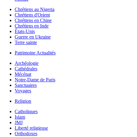
Chrétiens au Nigeria
Chrétiens d'Orient
Chrétiens en Chine
Chrétiens en Inde
États-Unis
Guerre en Ukraine
Terre sainte
Patrimoine Actualités
Archéologie
Cathédrales
Mécénat
Notre-Dame de Paris
Sanctuaires
Voyages
Religion
Catholiques
Islam
JMJ
Liberté religieuse
Orthodoxes