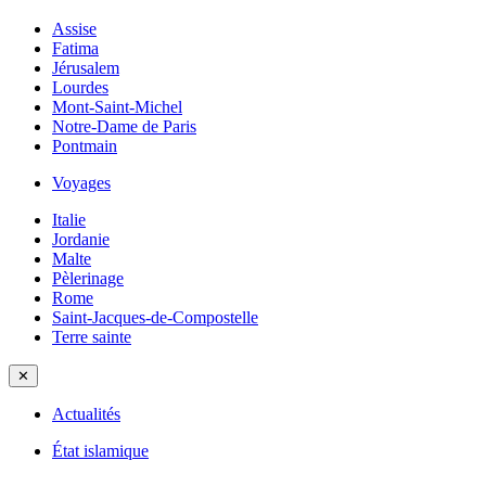
Assise
Fatima
Jérusalem
Lourdes
Mont-Saint-Michel
Notre-Dame de Paris
Pontmain
Voyages
Italie
Jordanie
Malte
Pèlerinage
Rome
Saint-Jacques-de-Compostelle
Terre sainte
✕
Actualités
État islamique