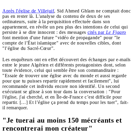
Après l'église de Villejuif
,
Sid Ahmed Ghlam
ne comptait donc
pas en rester là. L'analyse du contenu de deux de ses
ordinateurs, suite à la perquisition effectuée dans son
appartement, en révèle un peu plus des intentions de celui qui
persiste à se dire innocent :
des messages
cités par
Le Figaro
font mention d'une future "vidéo de propagande" pour "le
compte de l’État islamique" avec de nouvelles cibles, dont
"l’église du Sacré-Cœur".
Les enquêteurs ont en effet découvert des échanges par e-mails
entre le jeune Algérien et différents protagonistes dont,
selon
toute évidence,
celui qui semble être son commanditaire :
"Essaie de trouver une église avec du monde et aussi regarde
pour que tu puisses repartir rapidement et facilement", lui
recommande cet individu encore non identifié. Un second
exécutant se glisse à son tour dans la conversation
:
"Pour
l'église, j'ai cherché, et en Île-de-France c’est difficile pour
repartir. […] Et l’église ça prend du temps pour les tuer", fait-
il remarquer.
"Je tuerai au moins 150 mécréants et
rencontrerai mon créateur"