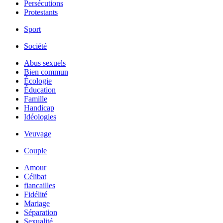
Persécutions
Protestants
Sport
Société
Abus sexuels
Bien commun
Écologie
Éducation
Famille
Handicap
Idéologies
Veuvage
Couple
Amour
Célibat
fiancailles
Fidélité
Mariage
Séparation
Sexualité