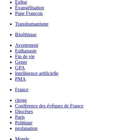
Église
Évangélisation
Pape François
Transhumanisme
Bioéthique
Avortement
Euthanasie
Fin de vie
Genre
GPA
Intelligence artificielle
PMA
France
clerge
Conférence des évêques de France
Diocèses
Paris
Politique
profanation
Monde