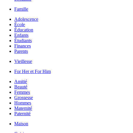
Famille
Adolescence
École
Éducation
Enfants
Étudiants
Finances
Parents
Vieillesse
For Her et For Him
Amitié
Beauté
Femmes
Grossesse
Hommes
Maternité
Paternité
Maison