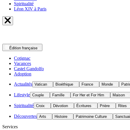
Spiritualité
Léon XIV à Paris
Édition
française
Cotignac
Vacances
Castel Gandolfo
Adoption
Actualités
Vatican
Bioéthique
France
Monde
Patri
Lifestyle
Couple
Famille
For Her et For Him
Maison
Spiritualité
Croix
Dévotion
Écritures
Prière
Rites
Découvertes
Arts
Histoire
Patrimoine Culture
Sanctuai
Services