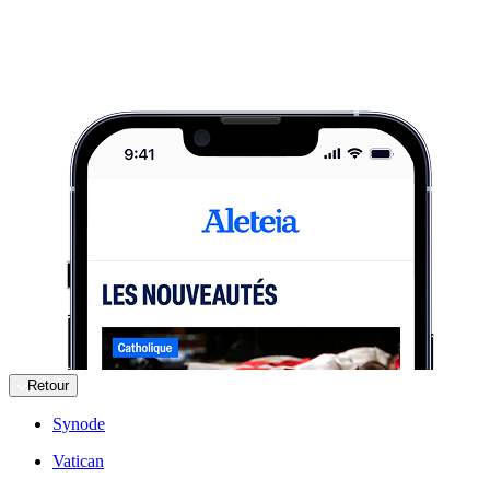
Retour
Synode
Vatican