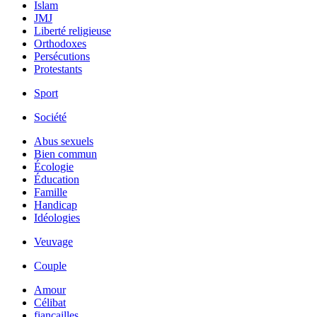
Islam
JMJ
Liberté religieuse
Orthodoxes
Persécutions
Protestants
Sport
Société
Abus sexuels
Bien commun
Écologie
Éducation
Famille
Handicap
Idéologies
Veuvage
Couple
Amour
Célibat
fiancailles