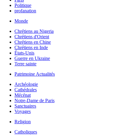
Politique
profanation
Monde
Chrétiens au Nigeria
Chrétiens d'Orient
Chrétiens en Chine
Chrétiens en Inde
États-Unis
Guerre en Ukraine
Terre sainte
Patrimoine Actualités
Archéologie
Cathédrales
Mécénat
Notre-Dame de Paris
Sanctuaires
Voyages
Religion
Catholiques