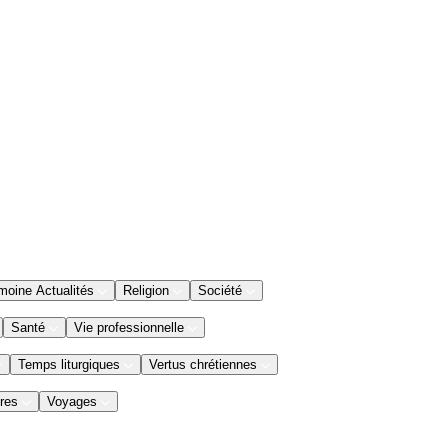
moine Actualités
Religion
Société
Santé
Vie professionnelle
Temps liturgiques
Vertus chrétiennes
res
Voyages