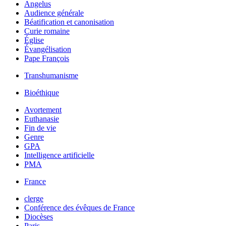
Angelus
Audience générale
Béatification et canonisation
Curie romaine
Église
Évangélisation
Pape François
Transhumanisme
Bioéthique
Avortement
Euthanasie
Fin de vie
Genre
GPA
Intelligence artificielle
PMA
France
clerge
Conférence des évêques de France
Diocèses
Paris