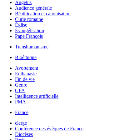
Angelus
Audience générale
Béatification et canonisation
Curie romaine
Église
Évangélisation
Pape François
Transhumanisme
Bioéthique
Avortement
Euthanasie
Fin de vie
Genre
GPA
Intelligence artificielle
PMA
France
clerge
Conférence des évêques de France
Diocèses
Paris