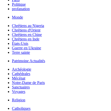
Politique
profanation
Monde
Chrétiens au Nigeria
Chrétiens d'Orient
Chrétiens en Chine
Chrétiens en Inde
États-Unis
Guerre en Ukraine
Terre sainte
Patrimoine Actualités
Archéologie
Cathédrales
Mécénat
Notre-Dame de Paris
Sanctuaires
Voyages
Religion
Catholiques