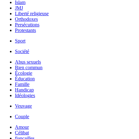
Islam
JMJ
Liberté religieuse
Orthodoxes
Persécutions
Protestants
Sport
Société
Abus sexuels
Bien commun
Écologie
Éducation
Famille
Handicap
Idéologies
Veuvage
Couple
Amour
Célibat
fiancailles