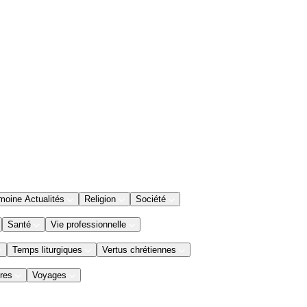
moine Actualités
Religion
Société
Santé
Vie professionnelle
Temps liturgiques
Vertus chrétiennes
res
Voyages