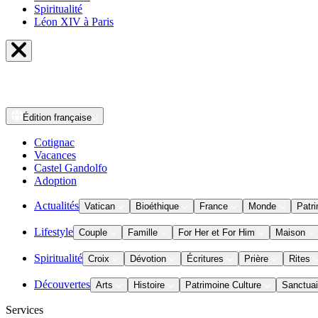
Spiritualité
Léon XIV à Paris
Édition
française
Cotignac
Vacances
Castel Gandolfo
Adoption
Actualités
Vatican
Bioéthique
France
Monde
Patri
Lifestyle
Couple
Famille
For Her et For Him
Maison
Spiritualité
Croix
Dévotion
Écritures
Prière
Rites
Découvertes
Arts
Histoire
Patrimoine Culture
Sanctuai
Services