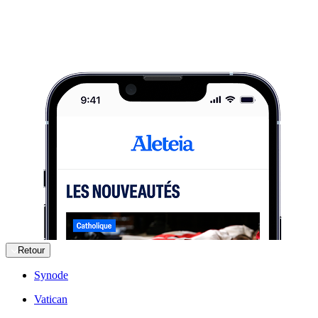
Retour
Synode
Vatican