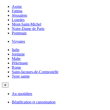
Assise
Fatima
Jérusalem
Lourdes
Mont-Saint-Michel
Notre-Dame de Paris
Pontmain
Voyages
Italie
Jordanie
Malte
Pèlerinage
Rome
Saint-Jacques-de-Compostelle
Terre sainte
✕
Au quotidien
Béatification et canonisation