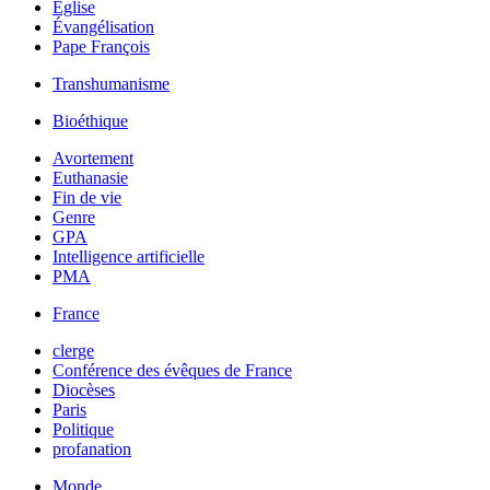
Église
Évangélisation
Pape François
Transhumanisme
Bioéthique
Avortement
Euthanasie
Fin de vie
Genre
GPA
Intelligence artificielle
PMA
France
clerge
Conférence des évêques de France
Diocèses
Paris
Politique
profanation
Monde