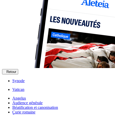
Retour
Synode
Vatican
Angelus
Audience générale
Béatification et canonisation
Curie romaine