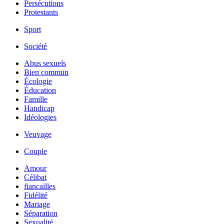
Persécutions
Protestants
Sport
Société
Abus sexuels
Bien commun
Écologie
Éducation
Famille
Handicap
Idéologies
Veuvage
Couple
Amour
Célibat
fiancailles
Fidélité
Mariage
Séparation
Sexualité