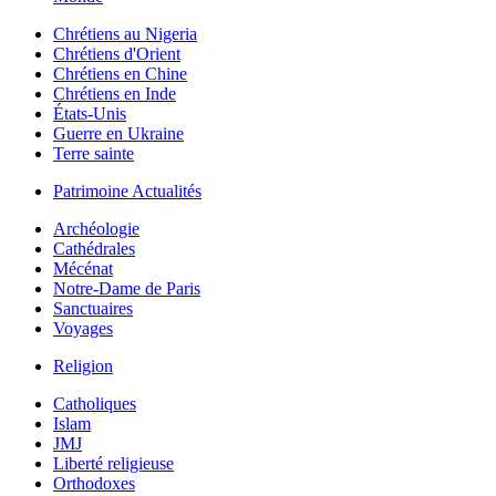
Chrétiens au Nigeria
Chrétiens d'Orient
Chrétiens en Chine
Chrétiens en Inde
États-Unis
Guerre en Ukraine
Terre sainte
Patrimoine Actualités
Archéologie
Cathédrales
Mécénat
Notre-Dame de Paris
Sanctuaires
Voyages
Religion
Catholiques
Islam
JMJ
Liberté religieuse
Orthodoxes