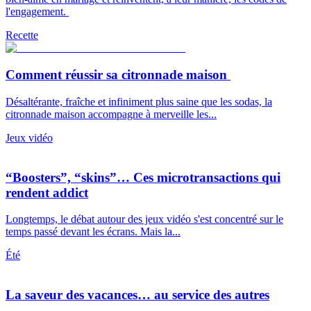
l'engagement.
Recette
Comment réussir sa citronnade maison
Désaltérante, fraîche et infiniment plus saine que les sodas, la
citronnade maison accompagne à merveille les...
Jeux vidéo
“Boosters”, “skins”… Ces microtransactions qui
rendent addict
Longtemps, le débat autour des jeux vidéo s'est concentré sur le
temps passé devant les écrans. Mais la...
Été
La saveur des vacances… au service des autres