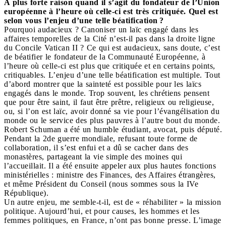
A plus forte raison quand il s’agit du fondateur de l’Union
européenne à l’heure où celle-ci est très critiquée. Quel est
selon vous l’enjeu d’une telle béatification ?
Pourquoi audacieux ? Canoniser un laïc engagé dans les
affaires temporelles de la Cité n’est-il pas dans la droite ligne
du Concile Vatican II ? Ce qui est audacieux, sans doute, c’est
de béatifier le fondateur de la Communauté Européenne, à
l’heure où celle-ci est plus que critiquée et en certains points,
critiquables. L’enjeu d’une telle béatification est multiple. Tout
d’abord montrer que la sainteté est possible pour les laïcs
engagés dans le monde. Trop souvent, les chrétiens pensent
que pour être saint, il faut être prêtre, religieux ou religieuse,
ou, si l’on est laïc, avoir donné sa vie pour l’évangélisation du
monde ou le service des plus pauvres à l’autre bout du monde.
Robert Schuman a été un humble étudiant, avocat, puis député.
Pendant la 2de guerre mondiale, refusant toute forme de
collaboration, il s’est enfui et a dû se cacher dans des
monastères, partageant la vie simple des moines qui
l’accueillait. Il a été ensuite appeler aux plus hautes fonctions
ministérielles : ministre des Finances, des Affaires étrangères,
et même Président du Conseil (nous sommes sous la IVe
République).
Un autre enjeu, me semble-t-il, est de « réhabiliter » la mission
politique. Aujourd’hui, et pour causes, les hommes et les
femmes politiques, en France, n’ont pas bonne presse. L’image