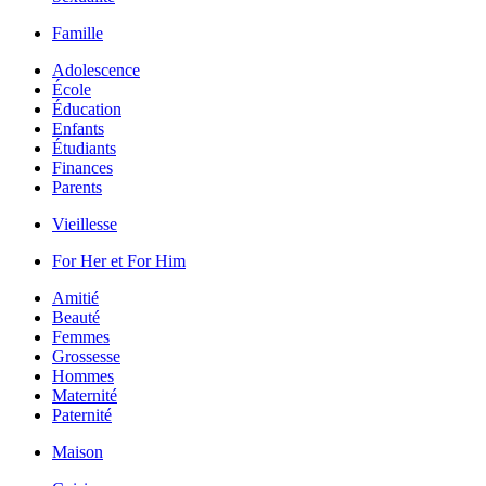
Famille
Adolescence
École
Éducation
Enfants
Étudiants
Finances
Parents
Vieillesse
For Her et For Him
Amitié
Beauté
Femmes
Grossesse
Hommes
Maternité
Paternité
Maison