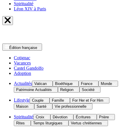
Spiritualité
Léon XIV à Paris
Édition
française
Cotignac
Vacances
Castel Gandolfo
Adoption
Actualités
Vatican
Bioéthique
France
Monde
Patrimoine Actualités
Religion
Société
Lifestyle
Couple
Famille
For Her et For Him
Maison
Santé
Vie professionnelle
Spiritualité
Croix
Dévotion
Écritures
Prière
Rites
Temps liturgiques
Vertus chrétiennes