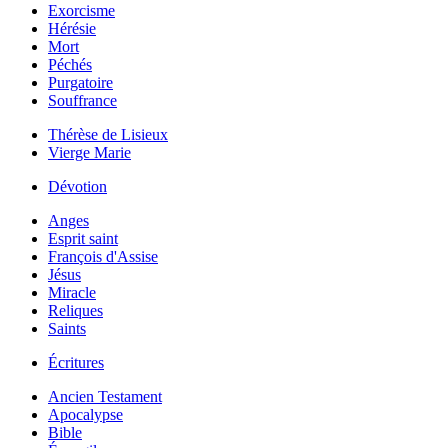
Exorcisme
Hérésie
Mort
Péchés
Purgatoire
Souffrance
Thérèse de Lisieux
Vierge Marie
Dévotion
Anges
Esprit saint
François d'Assise
Jésus
Miracle
Reliques
Saints
Écritures
Ancien Testament
Apocalypse
Bible