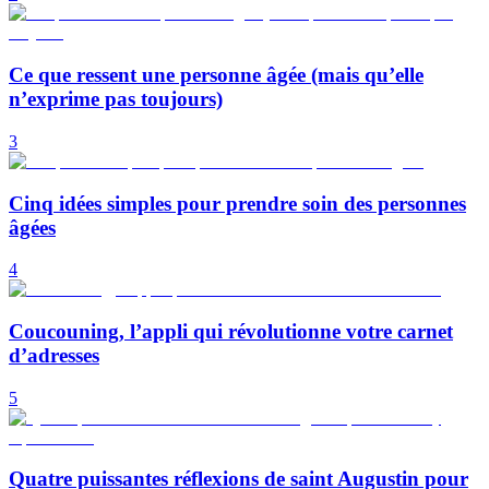
Ce que ressent une personne âgée (mais qu’elle
n’exprime pas toujours)
3
Cinq idées simples pour prendre soin des personnes
âgées
4
Coucouning, l’appli qui révolutionne votre carnet
d’adresses
5
Quatre puissantes réflexions de saint Augustin pour