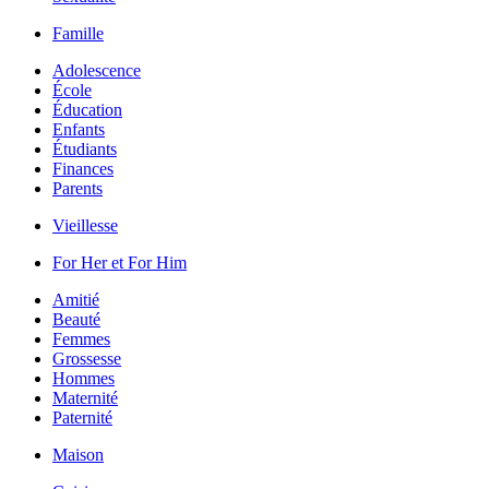
Famille
Adolescence
École
Éducation
Enfants
Étudiants
Finances
Parents
Vieillesse
For Her et For Him
Amitié
Beauté
Femmes
Grossesse
Hommes
Maternité
Paternité
Maison