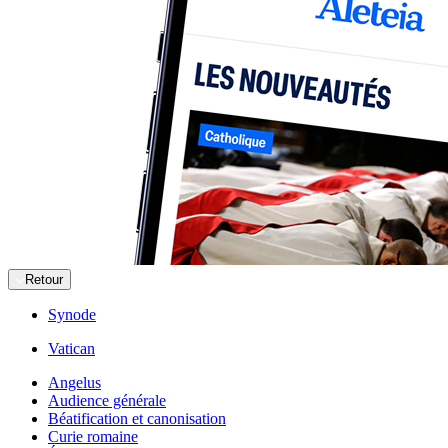
Retour
Synode
Vatican
Angelus
Audience générale
Béatification et canonisation
Curie romaine