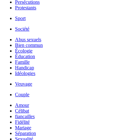
Persécutions
Protestants
Sport
Société
Abus sexuels
Bien commun
Écologie
Éducation
Famille
Handicap
Idéologies
Veuvage
Couple
Amour
Célibat
fiancailles
Fidélité
Mariage
Séparation
Sexualité