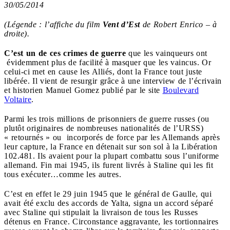
30/05/2014
(Légende : l’affiche du film
Vent d’Est
de Robert Enrico – à
droite).
C’est un de ces crimes de guerre
que les vainqueurs ont
évidemment plus de facilité à masquer que les vaincus. Or
celui-ci met en cause les Alliés, dont la France tout juste
libérée. Il vient de resurgir grâce à une interview de l’écrivain
et historien Manuel Gomez publié par le site
Boulevard
Voltaire
.
Parmi les trois millions de prisonniers de guerre russes (ou
plutôt originaires de nombreuses nationalités de l’URSS)
« retournés » ou incorporés de force par les Allemands après
leur capture, la France en détenait sur son sol à la Libération
102.481. Ils avaient pour la plupart combattu sous l’uniforme
allemand. Fin mai 1945, ils furent livrés à Staline qui les fit
tous exécuter…comme les autres.
C’est en effet le 29 juin 1945 que le général de Gaulle, qui
avait été exclu des accords de Yalta, signa un accord séparé
avec Staline qui stipulait la livraison de tous les Russes
détenus en France. Circonstance aggravante, les tortionnaires