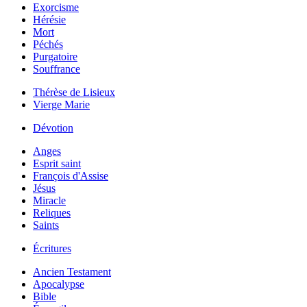
Exorcisme
Hérésie
Mort
Péchés
Purgatoire
Souffrance
Thérèse de Lisieux
Vierge Marie
Dévotion
Anges
Esprit saint
François d'Assise
Jésus
Miracle
Reliques
Saints
Écritures
Ancien Testament
Apocalypse
Bible