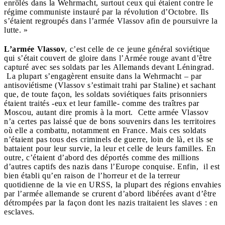
enrôlés dans la Wehrmacht, surtout ceux qui étaient contre le
régime communiste instauré par la révolution d’Octobre. Ils
s’étaient regroupés dans l’armée Vlassov afin de poursuivre la
lutte. »
L’armée Vlassov
, c’est celle de ce jeune général soviétique
qui s’était couvert de gloire dans l’Armée rouge avant d’être
capturé avec ses soldats par les Allemands devant Léningrad.
La plupart s’engagèrent ensuite dans la Wehrmacht – par
antisoviétisme (Vlassov s’estimait trahi par Staline) et sachant
que, de toute façon, les soldats soviétiques faits prisonniers
étaient traités -eux et leur famille- comme des traîtres par
Moscou, autant dire promis à la mort. Cette armée Vlassov
n’a certes pas laissé que de bons souvenirs dans les territoires
où elle a combattu, notamment en France. Mais ces soldats
n’étaient pas tous des criminels de guerre, loin de là, et ils se
battaient pour leur survie, la leur et celle de leurs familles. En
outre, c’étaient d’abord des déportés comme des millions
d’autres captifs des nazis dans l’Europe conquise. Enfin, il est
bien établi qu’en raison de l’horreur et de la terreur
quotidienne de la vie en URSS, la plupart des régions envahies
par l’armée allemande se crurent d’abord libérées avant d’être
détrompées par la façon dont les nazis traitaient les slaves : en
esclaves.