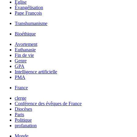
Église
Évangélisation
Pape François
Transhumanisme
Bioéthique
Avortement
Euthanasie
Fin de vie
Genre
GPA
Intelligence artificielle
PMA
France
clerge
Conférence des évêques de France
Diocèses
Paris
Politique
profanation
Monde