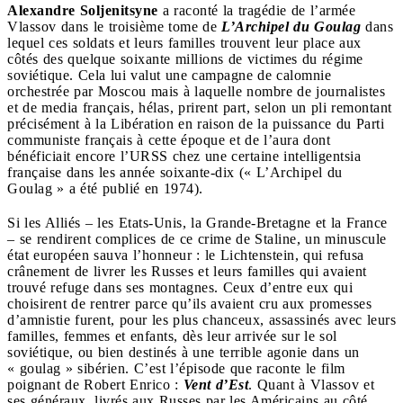
Alexandre Soljenitsyne
a raconté la tragédie de l’armée
Vlassov dans le troisième tome de
L’Archipel du Goulag
dans
lequel ces soldats et leurs familles trouvent leur place aux
côtés des quelque soixante millions de victimes du régime
soviétique. Cela lui valut une campagne de calomnie
orchestrée par Moscou mais à laquelle nombre de journalistes
et de media français, hélas, prirent part, selon un pli remontant
précisément à la Libération en raison de la puissance du Parti
communiste français à cette époque et de l’aura dont
bénéficiait encore l’URSS chez une certaine intelligentsia
française dans les année soixante-dix (« L’Archipel du
Goulag » a été publié en 1974).
Si les Alliés – les Etats-Unis, la Grande-Bretagne et la France
– se rendirent complices de ce crime de Staline, un minuscule
état européen sauva l’honneur : le Lichtenstein, qui refusa
crânement de livrer les Russes et leurs familles qui avaient
trouvé refuge dans ses montagnes. Ceux d’entre eux qui
choisirent de rentrer parce qu’ils avaient cru aux promesses
d’amnistie furent, pour les plus chanceux, assassinés avec leurs
familles, femmes et enfants, dès leur arrivée sur le sol
soviétique, ou bien destinés à une terrible agonie dans un
« goulag » sibérien. C’est l’épisode que raconte le film
poignant de Robert Enrico :
Vent d’Est
. Quant à Vlassov et
ses généraux, livrés aux Russes par les Américains au côté