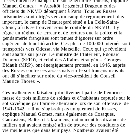
russes eurent le champ libre sur le territoire français, rapporte
Manuel Gomez : « Aussitôt, le général Dragoun et des
officiers du NKVD débarquent à Paris. Tous les Russes
prisonniers sont dirigés vers un camp de regroupement plus
important, le camp de Beauregard situé à La Celle-Saint-
Cloud, où ils se trouvent sous le contrôle du NKVD. Il y
règne un régime de terreur et de tortures que la police et la
gendarmerie françaises sont tenues d’ignorer sur ordre
supérieur de leur hiérarchie. Ces plus de 100.000 internés sont
transportés vers Odessa, via Marseille. Ceux qui se révoltent
sont abattus sur place. Le ministre de l’Intérieur, Édouard
Depreux (SFIO), et celui des Affaires étrangères, Georges
Bidault (MRP), ont énergiquement protesté, en 1946, auprès
des Russes contre ces assassinats sur le sol français mais ils
ont dû s’incliner sur ordre du vice-président du Conseil,
Maurice Thorez ».
Ces malheureux faisaient primitivement partie de l’énorme
masse de trois millions de soldats et d’habitants capturés sur le
sol soviétique par l’armée allemande lors de son offensive de
1941-1942. « Il ne s’agissait pas uniquement de Russes,
explique Manuel Gomez, mais également de Cosaques,
Caucasiens, Baltes et Ukrainiens, notamment les dizaines de
milliers qui avaient émigré afin de trouver des conditions de
vie meilleures que dans leur pays. Nombreux avaient été