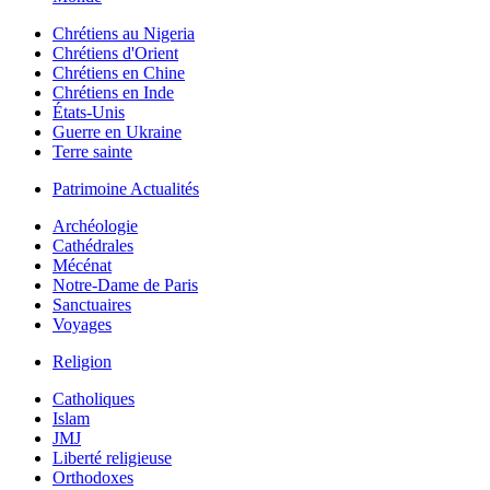
Chrétiens au Nigeria
Chrétiens d'Orient
Chrétiens en Chine
Chrétiens en Inde
États-Unis
Guerre en Ukraine
Terre sainte
Patrimoine Actualités
Archéologie
Cathédrales
Mécénat
Notre-Dame de Paris
Sanctuaires
Voyages
Religion
Catholiques
Islam
JMJ
Liberté religieuse
Orthodoxes