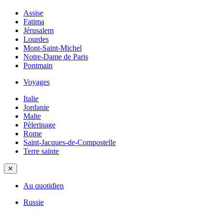
Assise
Fatima
Jérusalem
Lourdes
Mont-Saint-Michel
Notre-Dame de Paris
Pontmain
Voyages
Italie
Jordanie
Malte
Pèlerinage
Rome
Saint-Jacques-de-Compostelle
Terre sainte
✕
Au quotidien
Russie