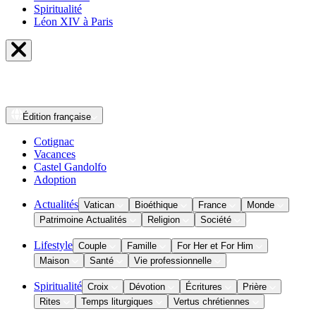
Spiritualité
Léon XIV à Paris
Édition
française
Cotignac
Vacances
Castel Gandolfo
Adoption
Actualités
Vatican
Bioéthique
France
Monde
Patrimoine Actualités
Religion
Société
Lifestyle
Couple
Famille
For Her et For Him
Maison
Santé
Vie professionnelle
Spiritualité
Croix
Dévotion
Écritures
Prière
Rites
Temps liturgiques
Vertus chrétiennes