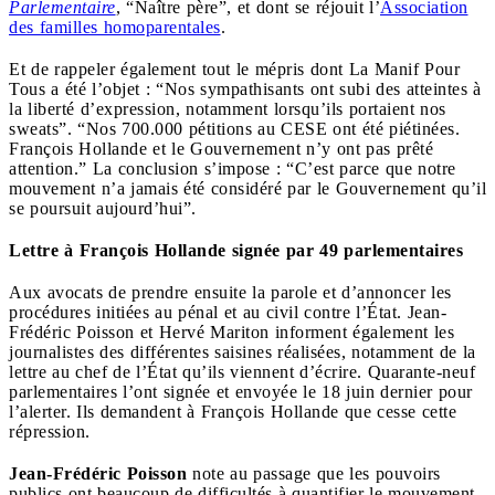
Parlementaire
, “Naître père”, et dont se réjouit l’
Association
des familles homoparentales
.
Et de rappeler également tout le mépris dont La Manif Pour
Tous a été l’objet : “Nos sympathisants ont subi des atteintes à
la liberté d’expression, notamment lorsqu’ils portaient nos
sweats”. “Nos 700.000 pétitions au CESE ont été piétinées.
François Hollande et le Gouvernement n’y ont pas prêté
attention.” La conclusion s’impose : “C’est parce que notre
mouvement n’a jamais été considéré par le Gouvernement qu’il
se poursuit aujourd’hui”.
Lettre à François Hollande signée par 49 parlementaires
Aux avocats de prendre ensuite la parole et d’annoncer les
procédures initiées au pénal et au civil contre l’État. Jean-
Frédéric Poisson et Hervé Mariton informent également les
journalistes des différentes saisines réalisées, notamment de la
lettre au chef de l’État qu’ils viennent d’écrire. Quarante-neuf
parlementaires l’ont signée et envoyée le 18 juin dernier pour
l’alerter. Ils demandent à François Hollande que cesse cette
répression.
Jean-Frédéric Poisson
note au passage que les pouvoirs
publics ont beaucoup de difficultés à quantifier le mouvement