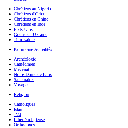
Chrétiens au Nigeria
Chrétiens d'Orient
Chrétiens en Chine
Chrétiens en Inde
États-Unis
Guerre en Ukraine
Terre sainte
Patrimoine Actualités
Archéologie
Cathédrales
Mécénat
Notre-Dame de Paris
Sanctuaires
Voyages
Religion
Catholiques
Islam
JMJ
Liberté religieuse
Orthodoxes