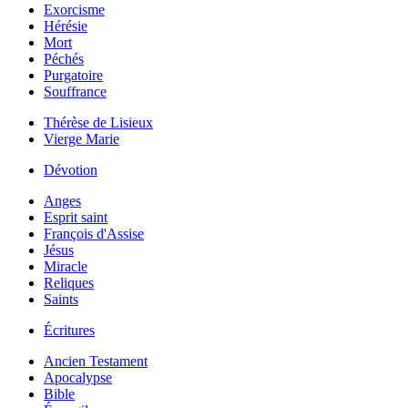
Exorcisme
Hérésie
Mort
Péchés
Purgatoire
Souffrance
Thérèse de Lisieux
Vierge Marie
Dévotion
Anges
Esprit saint
François d'Assise
Jésus
Miracle
Reliques
Saints
Écritures
Ancien Testament
Apocalypse
Bible