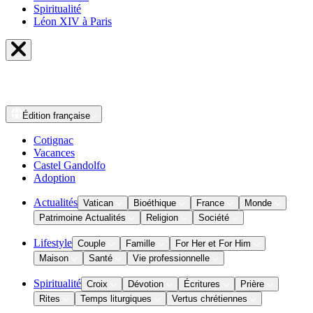
Spiritualité
Léon XIV à Paris
Édition
française
Cotignac
Vacances
Castel Gandolfo
Adoption
Actualités
Vatican
Bioéthique
France
Monde
Patrimoine Actualités
Religion
Société
Lifestyle
Couple
Famille
For Her et For Him
Maison
Santé
Vie professionnelle
Spiritualité
Croix
Dévotion
Écritures
Prière
Rites
Temps liturgiques
Vertus chrétiennes