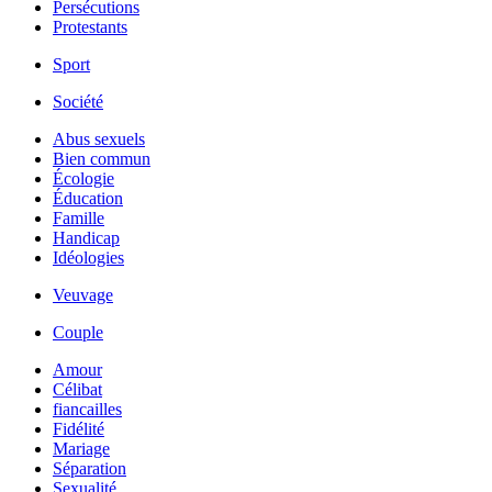
Persécutions
Protestants
Sport
Société
Abus sexuels
Bien commun
Écologie
Éducation
Famille
Handicap
Idéologies
Veuvage
Couple
Amour
Célibat
fiancailles
Fidélité
Mariage
Séparation
Sexualité