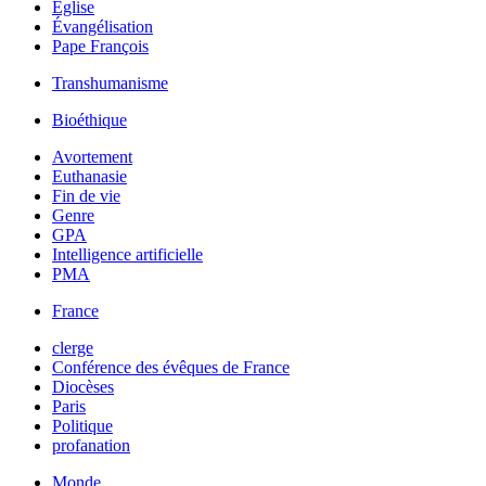
Église
Évangélisation
Pape François
Transhumanisme
Bioéthique
Avortement
Euthanasie
Fin de vie
Genre
GPA
Intelligence artificielle
PMA
France
clerge
Conférence des évêques de France
Diocèses
Paris
Politique
profanation
Monde