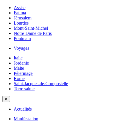
Assise
Fatima
Jérusalem
Lourdes
Mont-Saint-Michel
Notre-Dame de Paris
Pontmain
Voyages
Italie
Jordanie
Malte
Pèlerinage
Rome
Saint-Jacques-de-Compostelle
Terre sainte
✕
Actualités
Manifestation