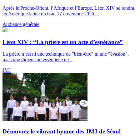
Après le Proche-Orient, l’Afrique et l’Europe, Léon XIV se rendra
en Amérique latine du 6 au 17 novembre 2026,...
Audience générale
Léon XIV : “La prière est un acte d’espérance”
La prière n’est ni une technique de "bien-être" ni une "évasion",
mais une dimension essentielle de...
JMJ
Découvrez le vibrant hymne des JMJ de Séoul