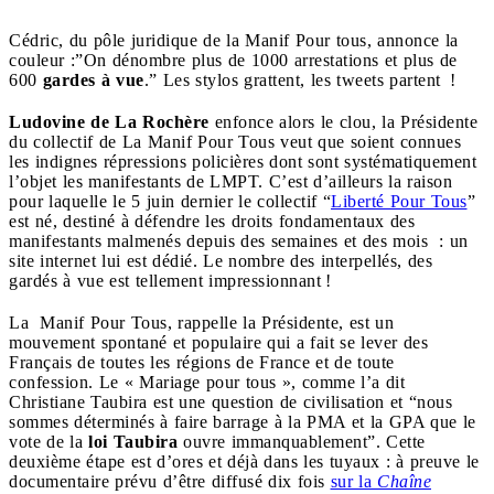
Cédric, du pôle juridique de la Manif Pour tous, annonce la
couleur :”On dénombre plus de 1000 arrestations et plus de
600
gardes à vue
.” Les stylos grattent, les tweets partent !
Ludovine de La Rochère
enfonce alors le clou, la Présidente
du collectif de La Manif Pour Tous veut que soient connues
les indignes répressions policières dont sont systématiquement
l’objet les manifestants de LMPT. C’est d’ailleurs la raison
pour laquelle le 5 juin dernier le collectif “
Liberté Pour Tous
”
est né, destiné à défendre les droits fondamentaux des
manifestants malmenés depuis des semaines et des mois : un
site internet lui est dédié. Le nombre des interpellés, des
gardés à vue est tellement impressionnant !
La Manif Pour Tous, rappelle la Présidente, est un
mouvement spontané et populaire qui a fait se lever des
Français de toutes les régions de France et de toute
confession. Le « Mariage pour tous », comme l’a dit
Christiane Taubira est une question de civilisation et “nous
sommes déterminés à faire barrage à la PMA et la GPA que le
vote de la
loi Taubira
ouvre immanquablement”. Cette
deuxième étape est d’ores et déjà dans les tuyaux : à preuve le
documentaire prévu d’être diffusé dix fois
sur la
Chaîne