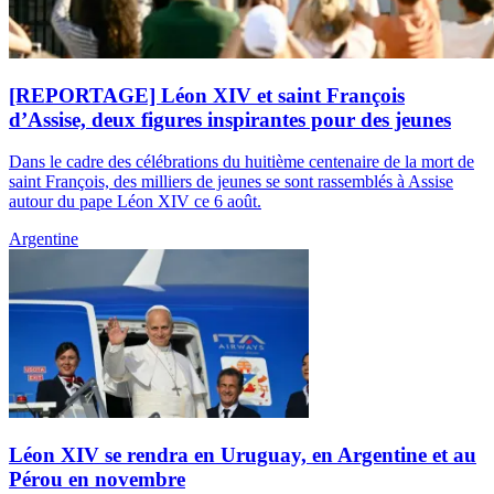
[REPORTAGE] Léon XIV et saint François
d’Assise, deux figures inspirantes pour des jeunes
Dans le cadre des célébrations du huitième centenaire de la mort de
saint François, des milliers de jeunes se sont rassemblés à Assise
autour du pape Léon XIV ce 6 août.
Argentine
Léon XIV se rendra en Uruguay, en Argentine et au
Pérou en novembre