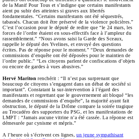
de la Manif Pour Tous et s’indigne que certains manifestants
aient pu subir des atteintes si graves aux libertés
fondamentales. “Certains manifestants ont été séquestrés,
tabassés. Chacun doit être préservé de la violence policières.”
C’est l’occasion pour le député de redire que “le 24 mars, les
forces de l’ordre étaient en sous-effectifs face à l’ampleur du
rassemblement.” “Nous avons saisi la Garde des Sceaux,
rappelle le député des Yvelines, et envoyé des questions
écrites. Pas de réponse pour le moment.” “Deux demandes de
commissions d’enquête ont été déposées pour le maintien de
l’ordre public.” “Les citoyens parlent de confiscations d’objets
ou encore de gardes à vues abusives.”
Hervé Mariton
renchérit : “Il n’est pas surprenant que
beaucoup de citoyens s’engagent dans un débat de société si
important”. Constatant la sur-intervention à l’égard des
manifestants et regrettant que le gouvernement ait bloqué “les
demandes de commissions d’enquête”, la majorité ayant fait
obstruction, le député de la Drôme compare la soirée tragique
au Trocadéro des supporters du PSG, et les manifestations de
LMPT : “Jamais aucune vitrine n’a été cassée. La réponse est
démesurée par cynisme et mépris.”
A l’heure où s’écrivent ces lignes,
un jeune sympathisant