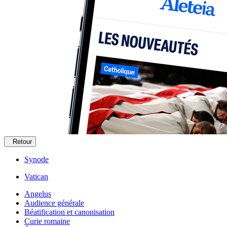
Retour
Synode
Vatican
Angelus
Audience générale
Béatification et canonisation
Curie romaine