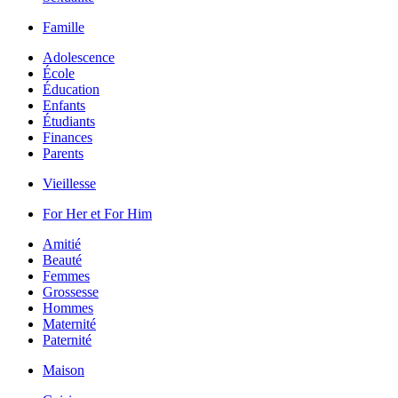
Famille
Adolescence
École
Éducation
Enfants
Étudiants
Finances
Parents
Vieillesse
For Her et For Him
Amitié
Beauté
Femmes
Grossesse
Hommes
Maternité
Paternité
Maison