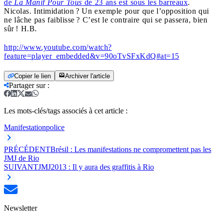
de
La Manif Pour Tous
de 23 ans est sous les barreaux
.
Nicolas. Intimidation ? Un exemple pour que l’opposition qui
ne lâche pas faiblisse ? C’est le contraire qui se passera, bien
sûr ! H.B.
http://www.youtube.com/watch?
feature=player_embedded&v=90oTvSFxKdQ#at=15
Copier le lien
Archiver l'article
Partager sur
:
Les mots-clés/tags associés à cet article :
Manifestation
police
PRÉCÉDENT
Brésil : Les manifestations ne compromettent pas les
JMJ de Rio
SUIVANT
JMJ2013 : Il y aura des graffitis à Rio
Newsletter