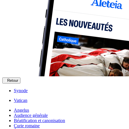
Retour
Synode
Vatican
Angelus
Audience générale
Béatification et canonisation
Curie romaine