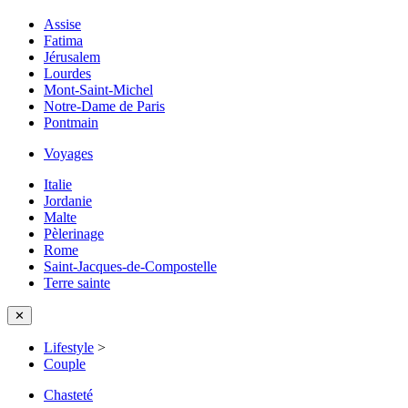
Assise
Fatima
Jérusalem
Lourdes
Mont-Saint-Michel
Notre-Dame de Paris
Pontmain
Voyages
Italie
Jordanie
Malte
Pèlerinage
Rome
Saint-Jacques-de-Compostelle
Terre sainte
✕
Lifestyle
>
Couple
Chasteté