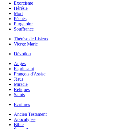
Exorcisme
Hérésie
Mort
Péchés
Purgatoire
Souffrance
Thérèse de Lisieux
Vierge Marie
Dévotion
Anges
Esprit saint
François d'Assise
Jésus
Miracle
Reliques
Saints
Écritures
Ancien Testament
Apocalypse
Bible