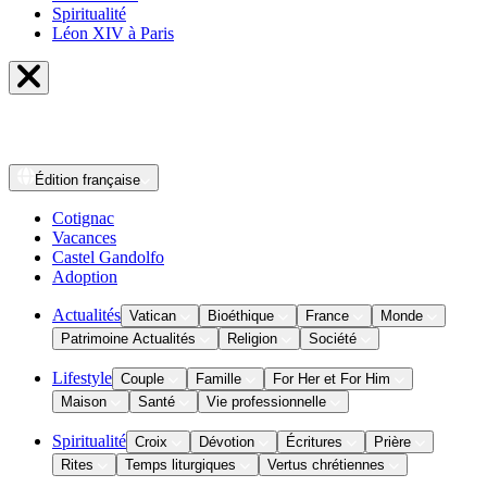
Spiritualité
Léon XIV à Paris
Édition
française
Cotignac
Vacances
Castel Gandolfo
Adoption
Actualités
Vatican
Bioéthique
France
Monde
Patrimoine Actualités
Religion
Société
Lifestyle
Couple
Famille
For Her et For Him
Maison
Santé
Vie professionnelle
Spiritualité
Croix
Dévotion
Écritures
Prière
Rites
Temps liturgiques
Vertus chrétiennes