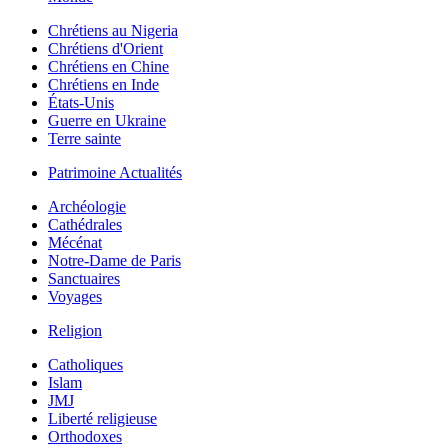
Chrétiens au Nigeria
Chrétiens d'Orient
Chrétiens en Chine
Chrétiens en Inde
États-Unis
Guerre en Ukraine
Terre sainte
Patrimoine Actualités
Archéologie
Cathédrales
Mécénat
Notre-Dame de Paris
Sanctuaires
Voyages
Religion
Catholiques
Islam
JMJ
Liberté religieuse
Orthodoxes