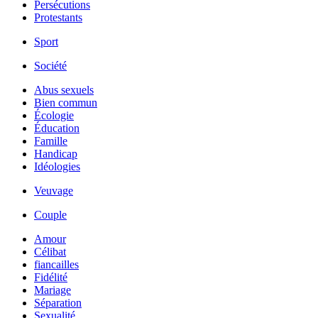
Persécutions
Protestants
Sport
Société
Abus sexuels
Bien commun
Écologie
Éducation
Famille
Handicap
Idéologies
Veuvage
Couple
Amour
Célibat
fiancailles
Fidélité
Mariage
Séparation
Sexualité