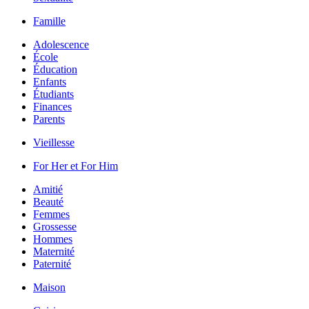
Famille
Adolescence
École
Éducation
Enfants
Étudiants
Finances
Parents
Vieillesse
For Her et For Him
Amitié
Beauté
Femmes
Grossesse
Hommes
Maternité
Paternité
Maison