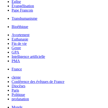
Église
Évangélisation
Pape François
Transhumanisme
Bioéthique
Avortement
Euthanasie
Fin de vie
Genre
GPA
Intelligence artificielle
PMA
France
clerge
Conférence des évêques de France
Diocèses
Paris
Politique
profanation
Monde