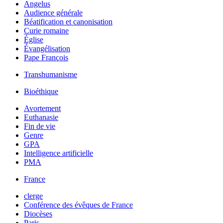
Angelus
Audience générale
Béatification et canonisation
Curie romaine
Église
Évangélisation
Pape François
Transhumanisme
Bioéthique
Avortement
Euthanasie
Fin de vie
Genre
GPA
Intelligence artificielle
PMA
France
clerge
Conférence des évêques de France
Diocèses
Paris