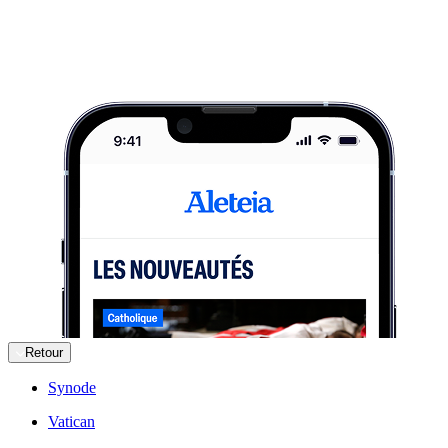
Retour
Synode
Vatican