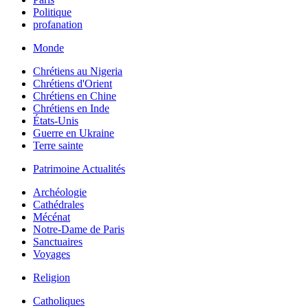
Politique
profanation
Monde
Chrétiens au Nigeria
Chrétiens d'Orient
Chrétiens en Chine
Chrétiens en Inde
États-Unis
Guerre en Ukraine
Terre sainte
Patrimoine Actualités
Archéologie
Cathédrales
Mécénat
Notre-Dame de Paris
Sanctuaires
Voyages
Religion
Catholiques