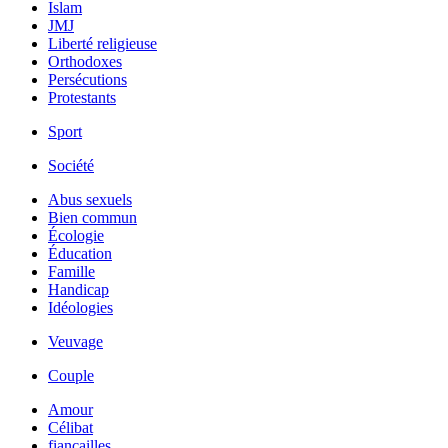
Islam
JMJ
Liberté religieuse
Orthodoxes
Persécutions
Protestants
Sport
Société
Abus sexuels
Bien commun
Écologie
Éducation
Famille
Handicap
Idéologies
Veuvage
Couple
Amour
Célibat
fiancailles