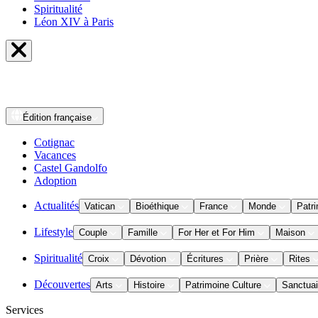
Spiritualité
Léon XIV à Paris
Édition
française
Cotignac
Vacances
Castel Gandolfo
Adoption
Actualités
Vatican
Bioéthique
France
Monde
Patri
Lifestyle
Couple
Famille
For Her et For Him
Maison
Spiritualité
Croix
Dévotion
Écritures
Prière
Rites
Découvertes
Arts
Histoire
Patrimoine Culture
Sanctuai
Services