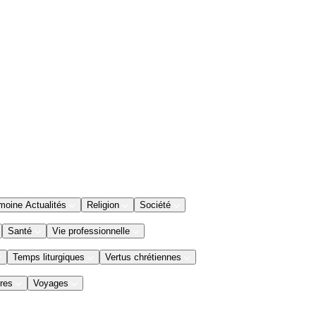
moine Actualités
Religion
Société
Santé
Vie professionnelle
Temps liturgiques
Vertus chrétiennes
res
Voyages