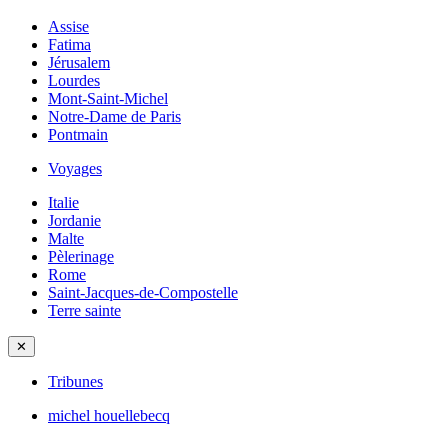
Assise
Fatima
Jérusalem
Lourdes
Mont-Saint-Michel
Notre-Dame de Paris
Pontmain
Voyages
Italie
Jordanie
Malte
Pèlerinage
Rome
Saint-Jacques-de-Compostelle
Terre sainte
✕
Tribunes
michel houellebecq