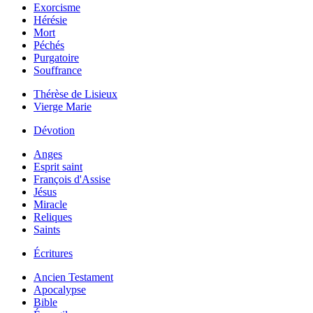
Exorcisme
Hérésie
Mort
Péchés
Purgatoire
Souffrance
Thérèse de Lisieux
Vierge Marie
Dévotion
Anges
Esprit saint
François d'Assise
Jésus
Miracle
Reliques
Saints
Écritures
Ancien Testament
Apocalypse
Bible