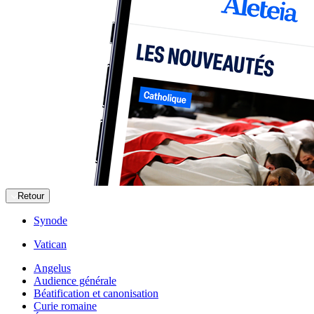
Retour
Synode
Vatican
Angelus
Audience générale
Béatification et canonisation
Curie romaine