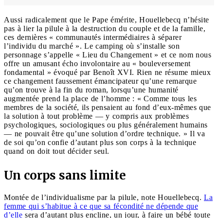
Aussi radicalement que le Pape émérite, Houellebecq n’hésite
pas à lier la pilule à la destruction du couple et de la famille,
ces dernières « communautés intermédiaires à séparer
l’individu du marché ». Le camping où s’installe son
personnage s’appelle « Lieu du Changement » et ce nom nous
offre un amusant écho involontaire au « bouleversement
fondamental » évoqué par Benoît XVI. Rien ne résume mieux
ce changement faussement émancipateur qu’une remarque
qu’on trouve à la fin du roman, lorsqu’une humanité
augmentée prend la place de l’homme : « Comme tous les
membres de la société, ils pensaient au fond d’eux-mêmes que
la solution à tout problème — y compris aux problèmes
psychologiques, sociologiques ou plus généralement humains
— ne pouvait être qu’une solution d’ordre technique. » Il va
de soi qu’on confie d’autant plus son corps à la technique
quand on doit tout décider seul.
Un corps sans limite
Montée de l’individualisme par la pilule, note Houellebecq.
La
femme qui s’habitue à ce que sa fécondité ne dépende que
d’elle
sera d’autant plus encline, un jour, à faire un bébé toute