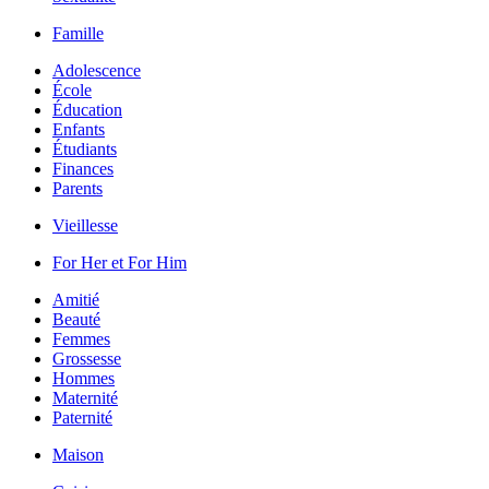
Famille
Adolescence
École
Éducation
Enfants
Étudiants
Finances
Parents
Vieillesse
For Her et For Him
Amitié
Beauté
Femmes
Grossesse
Hommes
Maternité
Paternité
Maison