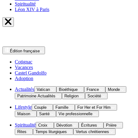
Spiritualité
Léon XIV à Paris
Édition
française
Cotignac
Vacances
Castel Gandolfo
Adoption
Actualités
Vatican
Bioéthique
France
Monde
Patrimoine Actualités
Religion
Société
Lifestyle
Couple
Famille
For Her et For Him
Maison
Santé
Vie professionnelle
Spiritualité
Croix
Dévotion
Écritures
Prière
Rites
Temps liturgiques
Vertus chrétiennes