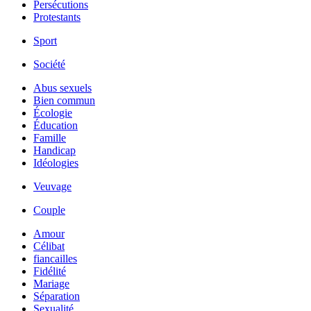
Persécutions
Protestants
Sport
Société
Abus sexuels
Bien commun
Écologie
Éducation
Famille
Handicap
Idéologies
Veuvage
Couple
Amour
Célibat
fiancailles
Fidélité
Mariage
Séparation
Sexualité