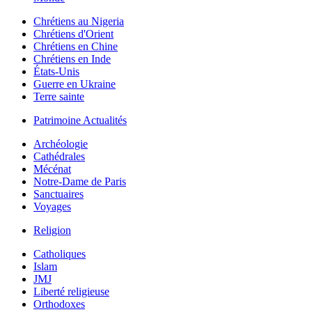
Chrétiens au Nigeria
Chrétiens d'Orient
Chrétiens en Chine
Chrétiens en Inde
États-Unis
Guerre en Ukraine
Terre sainte
Patrimoine Actualités
Archéologie
Cathédrales
Mécénat
Notre-Dame de Paris
Sanctuaires
Voyages
Religion
Catholiques
Islam
JMJ
Liberté religieuse
Orthodoxes