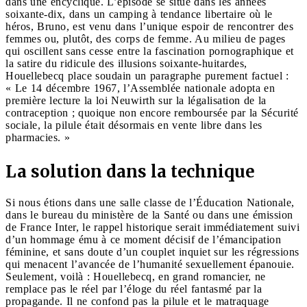
dans une encyclique. L’épisode se situe dans les années
soixante-dix, dans un camping à tendance libertaire où le
héros, Bruno, est venu dans l’unique espoir de rencontrer des
femmes ou, plutôt, des corps de femme. Au milieu de pages
qui oscillent sans cesse entre la fascination pornographique et
la satire du ridicule des illusions soixante-huitardes,
Houellebecq place soudain un paragraphe purement factuel :
« Le 14 décembre 1967, l’Assemblée nationale adopta en
première lecture la loi Neuwirth sur la légalisation de la
contraception ; quoique non encore remboursée par la Sécurité
sociale, la pilule était désormais en vente libre dans les
pharmacies. »
La solution dans la technique
Si nous étions dans une salle classe de l’Éducation Nationale,
dans le bureau du ministère de la Santé ou dans une émission
de France Inter, le rappel historique serait immédiatement suivi
d’un hommage ému à ce moment décisif de l’émancipation
féminine, et sans doute d’un couplet inquiet sur les régressions
qui menacent l’avancée de l’humanité sexuellement épanouie.
Seulement, voilà : Houellebecq, en grand romancier, ne
remplace pas le réel par l’éloge du réel fantasmé par la
propagande. Il ne confond pas la pilule et le matraquage