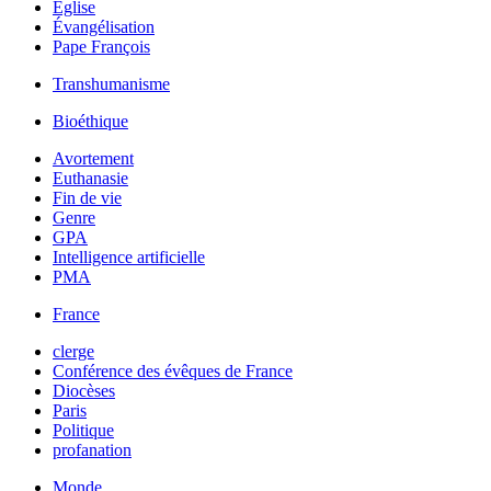
Église
Évangélisation
Pape François
Transhumanisme
Bioéthique
Avortement
Euthanasie
Fin de vie
Genre
GPA
Intelligence artificielle
PMA
France
clerge
Conférence des évêques de France
Diocèses
Paris
Politique
profanation
Monde