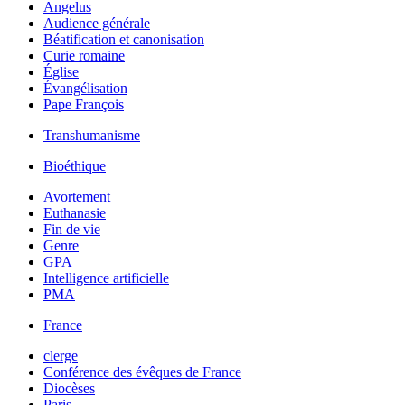
Angelus
Audience générale
Béatification et canonisation
Curie romaine
Église
Évangélisation
Pape François
Transhumanisme
Bioéthique
Avortement
Euthanasie
Fin de vie
Genre
GPA
Intelligence artificielle
PMA
France
clerge
Conférence des évêques de France
Diocèses
Paris