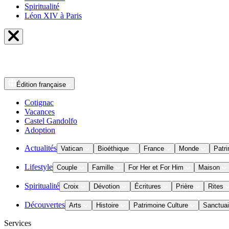
Spiritualité
Léon XIV à Paris
Édition
française
Cotignac
Vacances
Castel Gandolfo
Adoption
Actualités
Vatican
Bioéthique
France
Monde
Patri
Lifestyle
Couple
Famille
For Her et For Him
Maison
Spiritualité
Croix
Dévotion
Écritures
Prière
Rites
Découvertes
Arts
Histoire
Patrimoine Culture
Sanctuai
Services