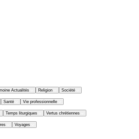
moine Actualités
Religion
Société
Santé
Vie professionnelle
Temps liturgiques
Vertus chrétiennes
res
Voyages