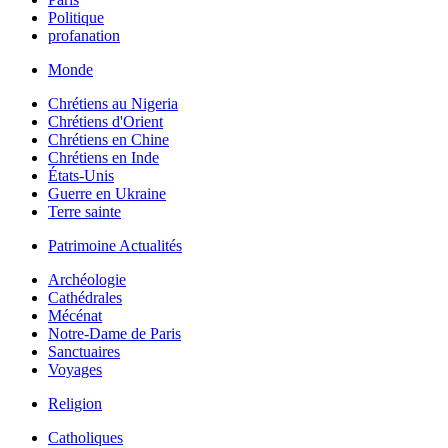
Politique
profanation
Monde
Chrétiens au Nigeria
Chrétiens d'Orient
Chrétiens en Chine
Chrétiens en Inde
États-Unis
Guerre en Ukraine
Terre sainte
Patrimoine Actualités
Archéologie
Cathédrales
Mécénat
Notre-Dame de Paris
Sanctuaires
Voyages
Religion
Catholiques