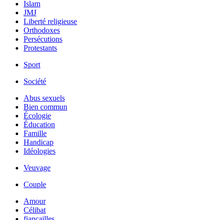
Islam
JMJ
Liberté religieuse
Orthodoxes
Persécutions
Protestants
Sport
Société
Abus sexuels
Bien commun
Écologie
Éducation
Famille
Handicap
Idéologies
Veuvage
Couple
Amour
Célibat
fiancailles