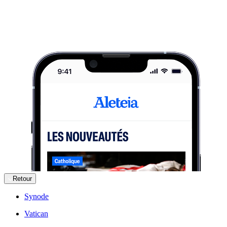
Retour
Synode
Vatican