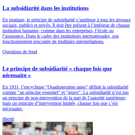
La subsidiarité dans les institutions
En pratique, le principe de subsidiarité s’applique à tous les niveaux
sociaux, publics et privés. Il doit être présent à l’intérieur de chaque
institution humaine, comme dans les entreprises, l’école ou
l’assurance. Dans le cadre des institutions internationales, son
fonctionnement rencontre de multiples interprétations.
Questions de fond
Le principe de subsidiarité « chaque fois que
nécessaire »
En 1931, l’encyclique "Quadragesimo anno" définit la subsidiarité
comme "un principe essentiel" et "grave". La subsidiarité n’est pas
un principe de non-intervention de la part de l’autorité supérieure,
mais un principe d’intervention limitée, chaque fois que c’est
nécessaire.
liberté