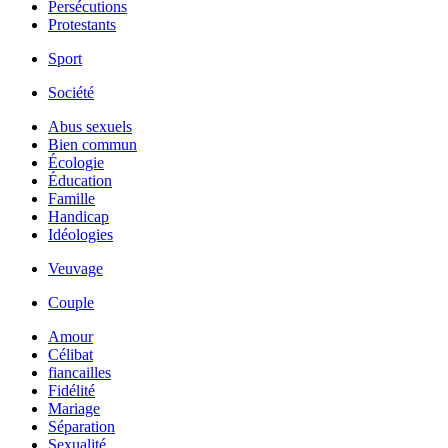
Persécutions
Protestants
Sport
Société
Abus sexuels
Bien commun
Écologie
Éducation
Famille
Handicap
Idéologies
Veuvage
Couple
Amour
Célibat
fiancailles
Fidélité
Mariage
Séparation
Sexualité