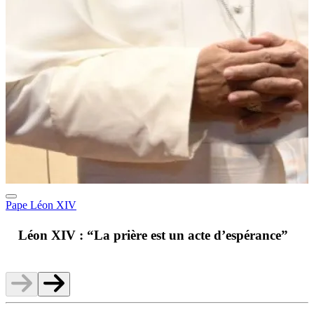
Pape Léon XIV
A
Léon XIV : “La prière est un acte d’espérance”
v