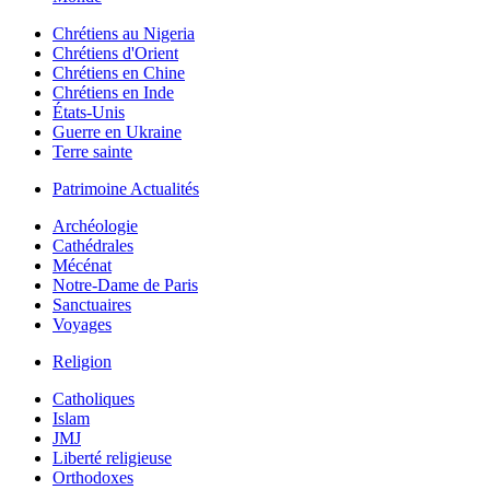
Chrétiens au Nigeria
Chrétiens d'Orient
Chrétiens en Chine
Chrétiens en Inde
États-Unis
Guerre en Ukraine
Terre sainte
Patrimoine Actualités
Archéologie
Cathédrales
Mécénat
Notre-Dame de Paris
Sanctuaires
Voyages
Religion
Catholiques
Islam
JMJ
Liberté religieuse
Orthodoxes