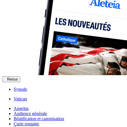
Retour
Synode
Vatican
Angelus
Audience générale
Béatification et canonisation
Curie romaine