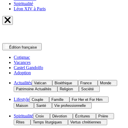
Spiritualité
Léon XIV à Paris
Édition
française
Cotignac
Vacances
Castel Gandolfo
Adoption
Actualités
Vatican
Bioéthique
France
Monde
Patrimoine Actualités
Religion
Société
Lifestyle
Couple
Famille
For Her et For Him
Maison
Santé
Vie professionnelle
Spiritualité
Croix
Dévotion
Écritures
Prière
Rites
Temps liturgiques
Vertus chrétiennes