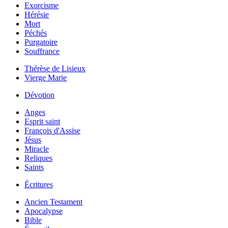
Exorcisme
Hérésie
Mort
Péchés
Purgatoire
Souffrance
Thérèse de Lisieux
Vierge Marie
Dévotion
Anges
Esprit saint
François d'Assise
Jésus
Miracle
Reliques
Saints
Écritures
Ancien Testament
Apocalypse
Bible