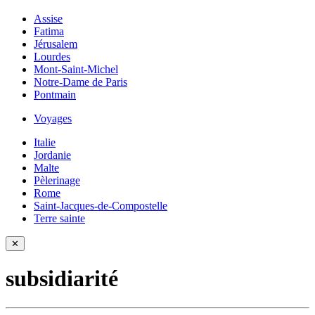
Assise
Fatima
Jérusalem
Lourdes
Mont-Saint-Michel
Notre-Dame de Paris
Pontmain
Voyages
Italie
Jordanie
Malte
Pèlerinage
Rome
Saint-Jacques-de-Compostelle
Terre sainte
✕
subsidiarité