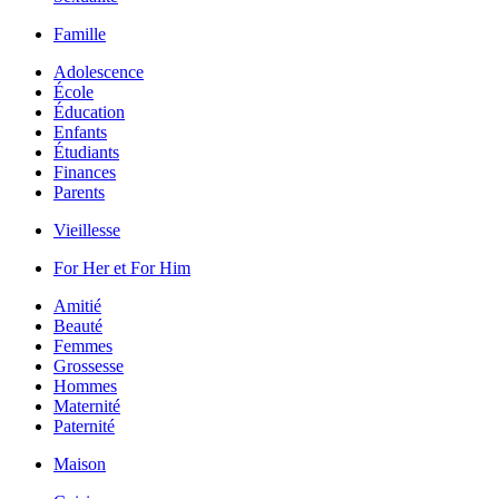
Famille
Adolescence
École
Éducation
Enfants
Étudiants
Finances
Parents
Vieillesse
For Her et For Him
Amitié
Beauté
Femmes
Grossesse
Hommes
Maternité
Paternité
Maison