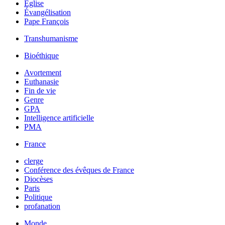
Église
Évangélisation
Pape François
Transhumanisme
Bioéthique
Avortement
Euthanasie
Fin de vie
Genre
GPA
Intelligence artificielle
PMA
France
clerge
Conférence des évêques de France
Diocèses
Paris
Politique
profanation
Monde