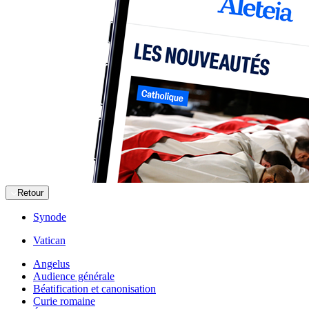
Retour
Synode
Vatican
Angelus
Audience générale
Béatification et canonisation
Curie romaine