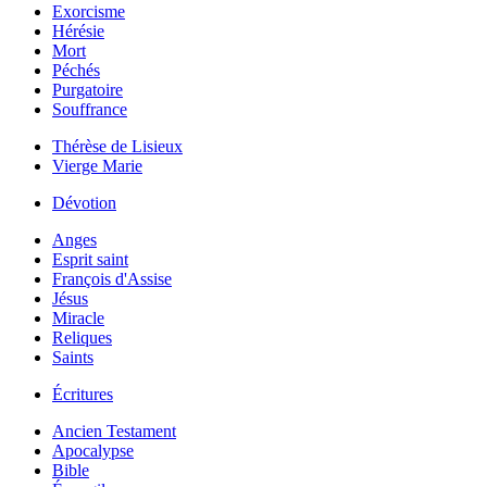
Exorcisme
Hérésie
Mort
Péchés
Purgatoire
Souffrance
Thérèse de Lisieux
Vierge Marie
Dévotion
Anges
Esprit saint
François d'Assise
Jésus
Miracle
Reliques
Saints
Écritures
Ancien Testament
Apocalypse
Bible