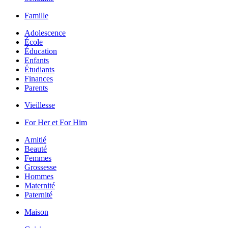
Famille
Adolescence
École
Éducation
Enfants
Étudiants
Finances
Parents
Vieillesse
For Her et For Him
Amitié
Beauté
Femmes
Grossesse
Hommes
Maternité
Paternité
Maison