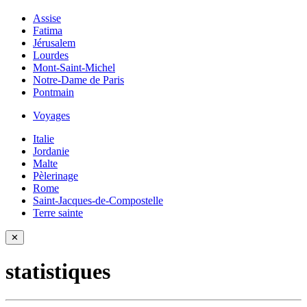
Assise
Fatima
Jérusalem
Lourdes
Mont-Saint-Michel
Notre-Dame de Paris
Pontmain
Voyages
Italie
Jordanie
Malte
Pèlerinage
Rome
Saint-Jacques-de-Compostelle
Terre sainte
✕
statistiques