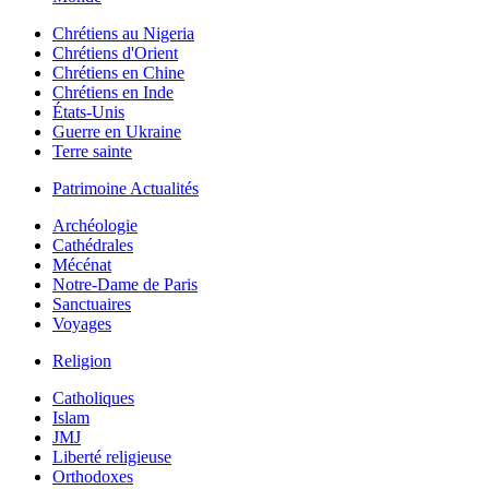
Chrétiens au Nigeria
Chrétiens d'Orient
Chrétiens en Chine
Chrétiens en Inde
États-Unis
Guerre en Ukraine
Terre sainte
Patrimoine Actualités
Archéologie
Cathédrales
Mécénat
Notre-Dame de Paris
Sanctuaires
Voyages
Religion
Catholiques
Islam
JMJ
Liberté religieuse
Orthodoxes