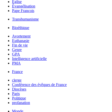
Église
Évangélisation
Pape François
Transhumanisme
Bioéthique
Avortement
Euthanasie
Fin de vie
Genre
GPA
Intelligence artificielle
PMA
France
clerge
Conférence des évêques de France
Diocèses
Paris
Politique
profanation
Monde