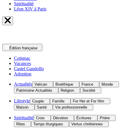
Spiritualité
Léon XIV à Paris
Édition
française
Cotignac
Vacances
Castel Gandolfo
Adoption
Actualités
Vatican
Bioéthique
France
Monde
Patrimoine Actualités
Religion
Société
Lifestyle
Couple
Famille
For Her et For Him
Maison
Santé
Vie professionnelle
Spiritualité
Croix
Dévotion
Écritures
Prière
Rites
Temps liturgiques
Vertus chrétiennes