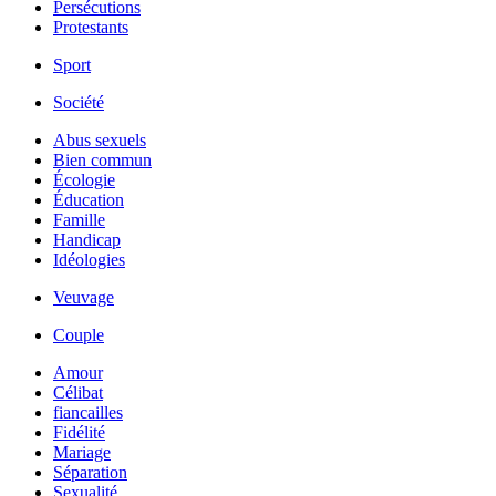
Persécutions
Protestants
Sport
Société
Abus sexuels
Bien commun
Écologie
Éducation
Famille
Handicap
Idéologies
Veuvage
Couple
Amour
Célibat
fiancailles
Fidélité
Mariage
Séparation
Sexualité