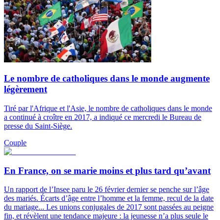
Le nombre de catholiques dans le monde augmente
légèrement
Tiré par l'Afrique et l'Asie, le nombre de catholiques dans le monde
a continué à croître en 2017, a indiqué ce mercredi le Bureau de
presse du Saint-Siège.
Couple
En France, on se marie moins et plus tard qu’avant
Un rapport de l’Insee paru le 26 février dernier se penche sur l’âge
des mariés. Écarts d’âge entre l’homme et la femme, recul de la date
du mariage... Les unions conjugales de 2017 sont passées au peigne
fin, et révèlent une tendance majeure : la jeunesse n’a plus seule le