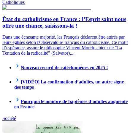
Catholiques
État du catholicisme en France : l’Esprit saint nous
offre une chance, saisissons-la !
Dans une écrasante majorité, les Français déclarent être attirés par
leurs églises selon l'Observatoire français du catholicisme. Ce motif
d’espérance, assure le philosophe Vincent Morch, auteur de "La
Tentation de la radicalité" (Salvator),...
Nouveau record de catéchumènes en 2025 !
[VIDÉO] La confirmation d’adultes, un autre signe
des temps
Pourquoi le nombre de baptêmes d’adultes augmente
en France
Société