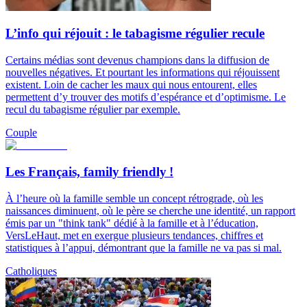
L’info qui réjouit : le tabagisme régulier recule
Certains médias sont devenus champions dans la diffusion de
nouvelles négatives. Et pourtant les informations qui réjouissent
existent. Loin de cacher les maux qui nous entourent, elles
permettent d’y trouver des motifs d’espérance et d’optimisme. Le
recul du tabagisme régulier par exemple.
Couple
Les Français, family friendly !
À l’heure où la famille semble un concept rétrograde, où les
naissances diminuent, où le père se cherche une identité, un rapport
émis par un "think tank" dédié à la famille et à l’éducation,
VersLeHaut, met en exergue plusieurs tendances, chiffres et
statistiques à l’appui, démontrant que la famille ne va pas si mal.
Catholiques