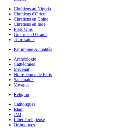
Chrétiens au Nigeria
Chrétiens d'Orient
Chrétiens en Chine
Chrétiens en Inde
États-Unis
Guerre en Ukraine
Terre sainte
Patrimoine Actualités
Archéologie
Cathédrales
Mécénat
Notre-Dame de Paris
Sanctuaires
Voyages
Religion
Catholiques
Islam
JMJ
Liberté religieuse
Orthodoxes