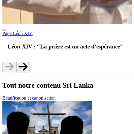
Pape Léon XIV
A
Léon XIV : “La prière est un acte d’espérance”
v
Tout notre contenu Sri Lanka
Béatification et canonisation