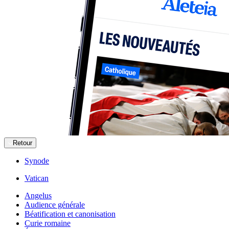
Retour
Synode
Vatican
Angelus
Audience générale
Béatification et canonisation
Curie romaine