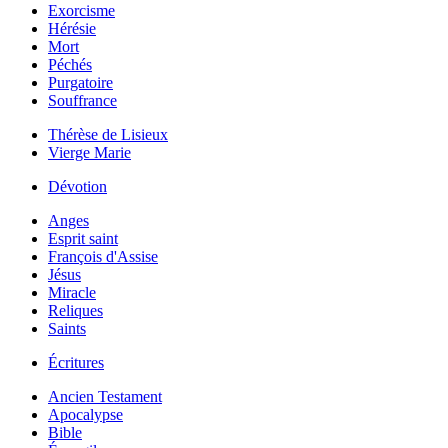
Exorcisme
Hérésie
Mort
Péchés
Purgatoire
Souffrance
Thérèse de Lisieux
Vierge Marie
Dévotion
Anges
Esprit saint
François d'Assise
Jésus
Miracle
Reliques
Saints
Écritures
Ancien Testament
Apocalypse
Bible