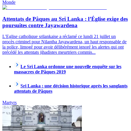
Monde
Attentats de Pâques au Sri Lanka : l’Église exige des
poursuites contre Jayawardena
L'Eglise catholique srilankaise a réclamé ce lundi 21 juillet un
procès criminel pour Nilantha Jayawardena, un haut responsable de
la police, limogé pour avoir délibérément ignoré les alertes qui ont
précédé les attentats jihadistes meurtriers commis...
Le Sri Lanka ordonne une nouvelle enquête sur les
massacres de Pâques 2019
Sri Lanka : une décision historique après les sanglants
attentats de Pâques
Martyrs