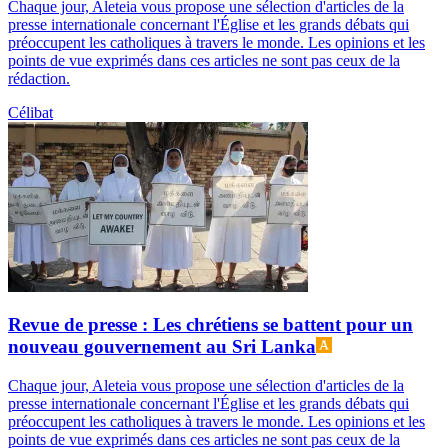
Chaque jour, Aleteia vous propose une sélection d'articles de la
presse internationale concernant l'Église et les grands débats qui
préoccupent les catholiques à travers le monde. Les opinions et les
points de vue exprimés dans ces articles ne sont pas ceux de la
rédaction.
Célibat
Revue de presse : Les chrétiens se battent pour un
nouveau gouvernement au Sri Lanka
Chaque jour, Aleteia vous propose une sélection d'articles de la
presse internationale concernant l'Église et les grands débats qui
préoccupent les catholiques à travers le monde. Les opinions et les
points de vue exprimés dans ces articles ne sont pas ceux de la