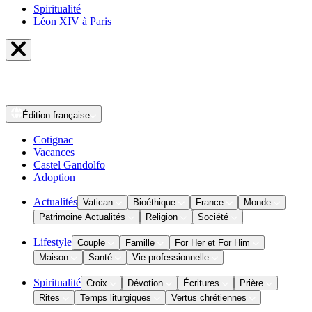
Spiritualité
Léon XIV à Paris
Édition
française
Cotignac
Vacances
Castel Gandolfo
Adoption
Actualités
Vatican
Bioéthique
France
Monde
Patrimoine Actualités
Religion
Société
Lifestyle
Couple
Famille
For Her et For Him
Maison
Santé
Vie professionnelle
Spiritualité
Croix
Dévotion
Écritures
Prière
Rites
Temps liturgiques
Vertus chrétiennes