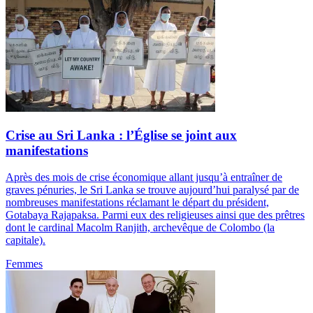
Crise au Sri Lanka : l’Église se joint aux
manifestations
Après des mois de crise économique allant jusqu’à entraîner de
graves pénuries, le Sri Lanka se trouve aujourd’hui paralysé par de
nombreuses manifestations réclamant le départ du président,
Gotabaya Rajapaksa. Parmi eux des religieuses ainsi que des prêtres
dont le cardinal Macolm Ranjith, archevêque de Colombo (la
capitale).
Femmes