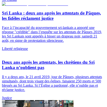
Sri Lanka : deux ans après les attentats de Pâques,
les fidèles réclament justice
Face à l’incapacité du gouvernement sri-lankais a apporté une
réponse "crédible" dans l’enquête sur les attentats de Pâques 2019,
les Sri Lankais sont appelés à hisser un drapeau noir, samedi 21
août, en signe de protestation silencieuse.
Liberté religieuse
Deux ans après les attentats, les chrétiens du Sri
Lanka n’oublient pas
Il y a deux ans, le 21 avril 2019, jour de Pâques, plusieurs attentats
simultanés, dont trois visant des églises, faisaient 250 morts et 500
blessés au Sri Lanka. Si l’Église a pardonné, elle n’oublie pas et
réclame justice.
Justice