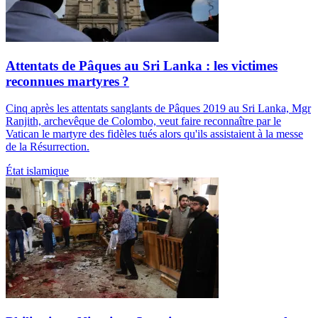
Attentats de Pâques au Sri Lanka : les victimes
reconnues martyres ?
Cinq après les attentats sanglants de Pâques 2019 au Sri Lanka, Mgr
Ranjith, archevêque de Colombo, veut faire reconnaître par le
Vatican le martyre des fidèles tués alors qu'ils assistaient à la messe
de la Résurrection.
État islamique