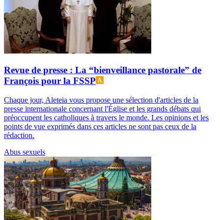
Revue de presse : La “bienveillance pastorale” de
François pour la FSSP
Chaque jour, Aleteia vous propose une sélection d'articles de la
presse internationale concernant l'Église et les grands débats qui
préoccupent les catholiques à travers le monde. Les opinions et les
points de vue exprimés dans ces articles ne sont pas ceux de la
rédaction.
Abus sexuels