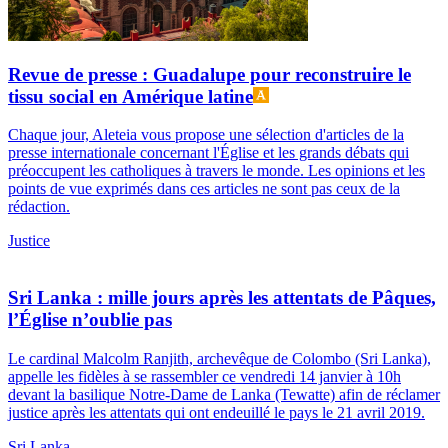
Revue de presse : Guadalupe pour reconstruire le
tissu social en Amérique latine
Chaque jour, Aleteia vous propose une sélection d'articles de la
presse internationale concernant l'Église et les grands débats qui
préoccupent les catholiques à travers le monde. Les opinions et les
points de vue exprimés dans ces articles ne sont pas ceux de la
rédaction.
Justice
Sri Lanka : mille jours après les attentats de Pâques,
l’Église n’oublie pas
Le cardinal Malcolm Ranjith, archevêque de Colombo (Sri Lanka),
appelle les fidèles à se rassembler ce vendredi 14 janvier à 10h
devant la basilique Notre-Dame de Lanka (Tewatte) afin de réclamer
justice après les attentats qui ont endeuillé le pays le 21 avril 2019.
Sri Lanka