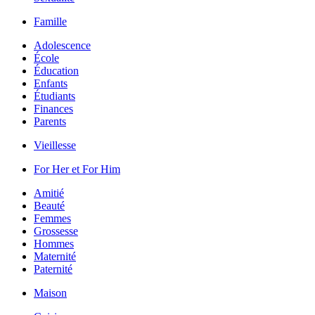
Famille
Adolescence
École
Éducation
Enfants
Étudiants
Finances
Parents
Vieillesse
For Her et For Him
Amitié
Beauté
Femmes
Grossesse
Hommes
Maternité
Paternité
Maison