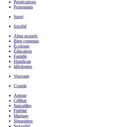
Persécutions
Protestants
Sport
Société
Abus sexuels
Bien commun
Écologie
Éducation
Famille
Handicap
Idéologies
Veuvage
Couple
Amour
Célibat
fiancailles
Fidélité
Mariage
Séparation
Sexualité