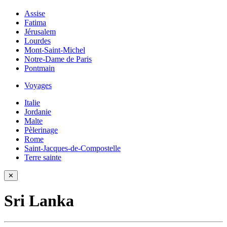
Assise
Fatima
Jérusalem
Lourdes
Mont-Saint-Michel
Notre-Dame de Paris
Pontmain
Voyages
Italie
Jordanie
Malte
Pèlerinage
Rome
Saint-Jacques-de-Compostelle
Terre sainte
✕
Sri Lanka