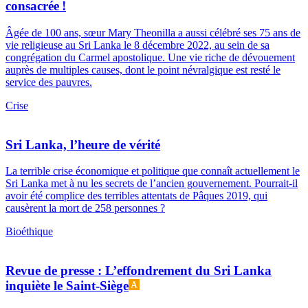
consacrée !
Âgée de 100 ans, sœur Mary Theonilla a aussi célébré ses 75 ans de
vie religieuse au Sri Lanka le 8 décembre 2022, au sein de sa
congrégation du Carmel apostolique. Une vie riche de dévouement
auprès de multiples causes, dont le point névralgique est resté le
service des pauvres.
Crise
Sri Lanka, l’heure de vérité
La terrible crise économique et politique que connaît actuellement le
Sri Lanka met à nu les secrets de l’ancien gouvernement. Pourrait-il
avoir été complice des terribles attentats de Pâques 2019, qui
causèrent la mort de 258 personnes ?
Bioéthique
Revue de presse : L’effondrement du Sri Lanka
inquiète le Saint-Siège