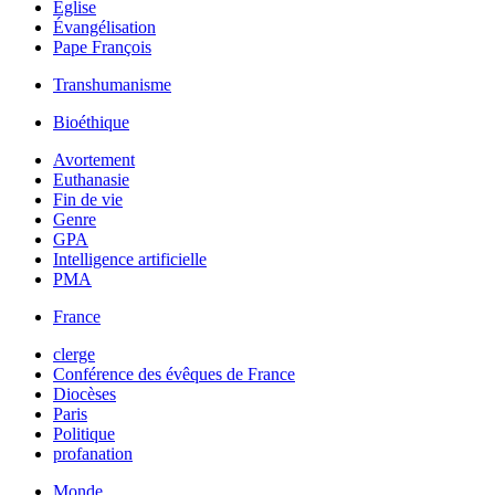
Église
Évangélisation
Pape François
Transhumanisme
Bioéthique
Avortement
Euthanasie
Fin de vie
Genre
GPA
Intelligence artificielle
PMA
France
clerge
Conférence des évêques de France
Diocèses
Paris
Politique
profanation
Monde