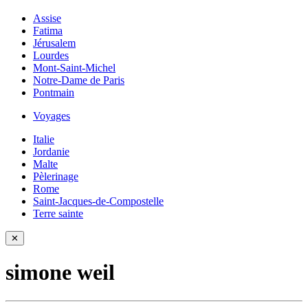
Assise
Fatima
Jérusalem
Lourdes
Mont-Saint-Michel
Notre-Dame de Paris
Pontmain
Voyages
Italie
Jordanie
Malte
Pèlerinage
Rome
Saint-Jacques-de-Compostelle
Terre sainte
✕
simone weil