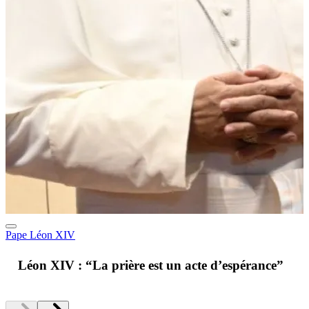
Pape Léon XIV
A
Léon XIV : “La prière est un acte d’espérance”
v