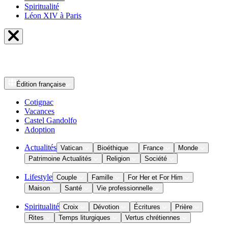
Spiritualité
Léon XIV à Paris
Édition
française
Cotignac
Vacances
Castel Gandolfo
Adoption
Actualités
Vatican
Bioéthique
France
Monde
Patrimoine Actualités
Religion
Société
Lifestyle
Couple
Famille
For Her et For Him
Maison
Santé
Vie professionnelle
Spiritualité
Croix
Dévotion
Écritures
Prière
Rites
Temps liturgiques
Vertus chrétiennes