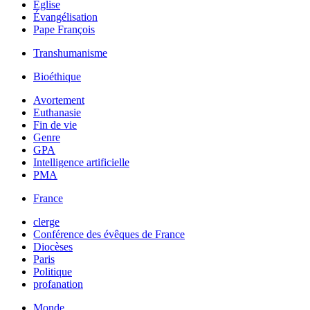
Église
Évangélisation
Pape François
Transhumanisme
Bioéthique
Avortement
Euthanasie
Fin de vie
Genre
GPA
Intelligence artificielle
PMA
France
clerge
Conférence des évêques de France
Diocèses
Paris
Politique
profanation
Monde