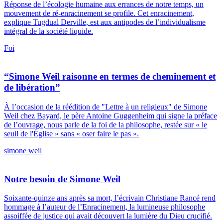
Réponse de l’écologie humaine aux errances de notre temps, un
mouvement de ré-enracinement se profile. Cet enracinement,
explique Tugdual Derville, est aux antipodes de l’individualisme
intégral de la société liquide.
Foi
“Simone Weil raisonne en termes de cheminement et
de libération”
À l’occasion de la réédition de "Lettre à un religieux" de Simone
Weil chez Bayard, le père Antoine Guggenheim qui signe la préface
de l’ouvrage, nous parle de la foi de la philosophe, restée sur « le
seuil de l'Église » sans « oser faire le pas ».
simone weil
Notre besoin de Simone Weil
Soixante-quinze ans après sa mort, l’écrivain Christiane Rancé rend
hommage à l’auteur de l’Enracinement, la lumineuse philosophe
assoiffée de justice qui avait découvert la lumière du Dieu crucifié.