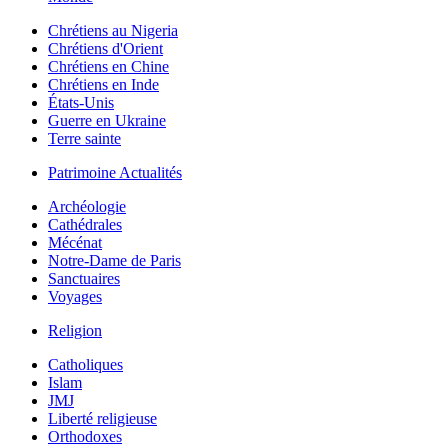
Chrétiens au Nigeria
Chrétiens d'Orient
Chrétiens en Chine
Chrétiens en Inde
États-Unis
Guerre en Ukraine
Terre sainte
Patrimoine Actualités
Archéologie
Cathédrales
Mécénat
Notre-Dame de Paris
Sanctuaires
Voyages
Religion
Catholiques
Islam
JMJ
Liberté religieuse
Orthodoxes