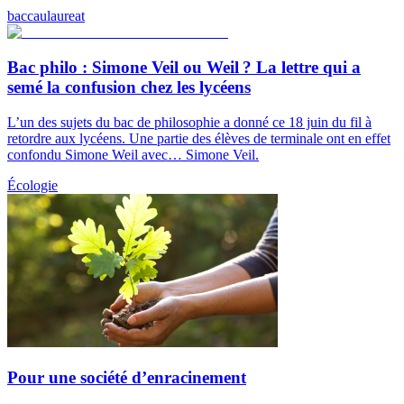
baccaulaureat
Bac philo : Simone Veil ou Weil ? La lettre qui a
semé la confusion chez les lycéens
L’un des sujets du bac de philosophie a donné ce 18 juin du fil à
retordre aux lycéens. Une partie des élèves de terminale ont en effet
confondu Simone Weil avec… Simone Veil.
Écologie
Pour une société d’enracinement