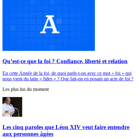
Qu’est-ce que la foi ? Confiance, liberté et relation
En cette Année de la foi, de quoi parle-t-on avec ce mot « foi » qui
nous vient du latin « fides » ? Que fait-on en posant un acte de foi ?
Les plus lus du moment
Les cinq paroles que Léon XIV veut faire entendre
aux personnes âgées