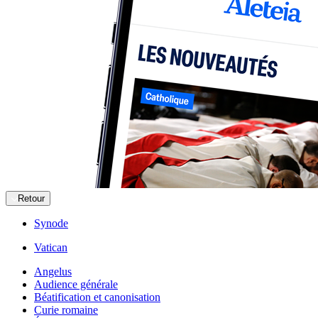
Retour
Synode
Vatican
Angelus
Audience générale
Béatification et canonisation
Curie romaine