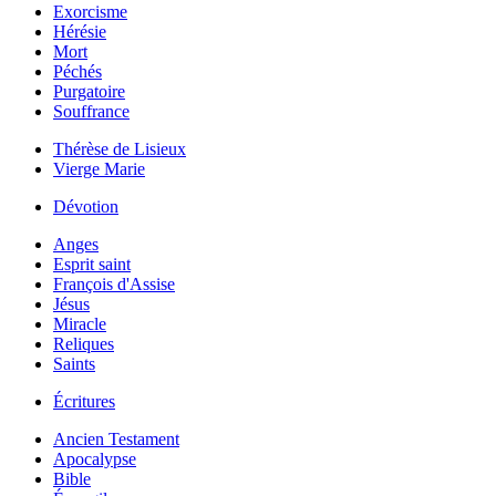
Exorcisme
Hérésie
Mort
Péchés
Purgatoire
Souffrance
Thérèse de Lisieux
Vierge Marie
Dévotion
Anges
Esprit saint
François d'Assise
Jésus
Miracle
Reliques
Saints
Écritures
Ancien Testament
Apocalypse
Bible