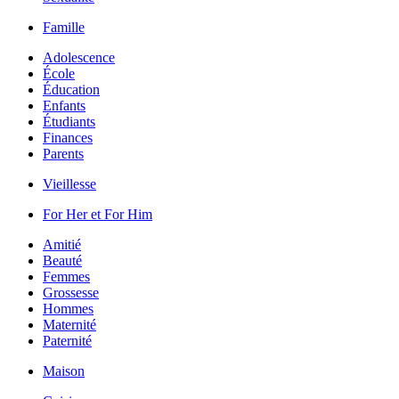
Famille
Adolescence
École
Éducation
Enfants
Étudiants
Finances
Parents
Vieillesse
For Her et For Him
Amitié
Beauté
Femmes
Grossesse
Hommes
Maternité
Paternité
Maison