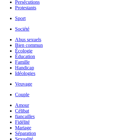
Persécutions
Protestants
Sport
Société
Abus sexuels
Bien commun
Écologie
Éducation
Famille
Handicap
Idéologies
Veuvage
Couple
Amour
Célibat
fiancailles
Fidélité
Mariage
Séparation
Sexualité