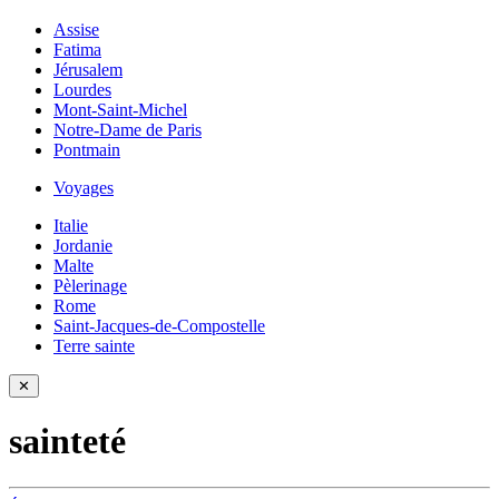
Assise
Fatima
Jérusalem
Lourdes
Mont-Saint-Michel
Notre-Dame de Paris
Pontmain
Voyages
Italie
Jordanie
Malte
Pèlerinage
Rome
Saint-Jacques-de-Compostelle
Terre sainte
✕
sainteté