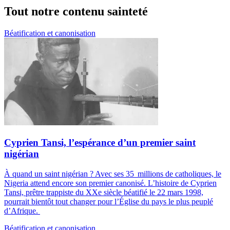
Tout notre contenu sainteté
Béatification et canonisation
Cyprien Tansi, l’espérance d’un premier saint
nigérian
À quand un saint nigérian ? Avec ses 35 millions de catholiques, le
Nigeria attend encore son premier canonisé. L’histoire de Cyprien
Tansi, prêtre trappiste du XXe siècle béatifié le 22 mars 1998,
pourrait bientôt tout changer pour l’Église du pays le plus peuplé
d’Afrique.
Béatification et canonisation