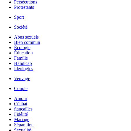
Persécutions
Protestants
Sport
Société
Abus sexuels
Bien commun
Écologie
Éducation
Famille
Handicap
Idéologies
Veuvage
Couple
Amour
Célibat
fiancailles
Fidélité
Mariage
Séparation
Sexualité