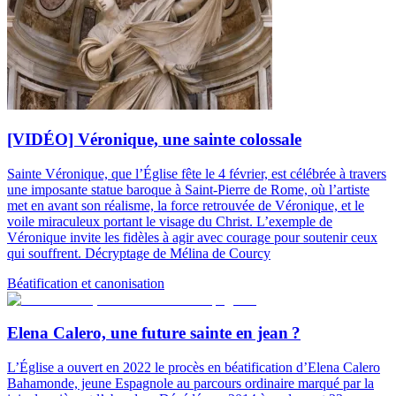
[VIDÉO] Véronique, une sainte colossale
Sainte Véronique, que l’Église fête le 4 février, est célébrée à travers
une imposante statue baroque à Saint-Pierre de Rome, où l’artiste
met en avant son réalisme, la force retrouvée de Véronique, et le
voile miraculeux portant le visage du Christ. L’exemple de
Véronique invite les fidèles à agir avec courage pour soutenir ceux
qui souffrent. Décryptage de Mélina de Courcy
Béatification et canonisation
Elena Calero, une future sainte en jean ?
L’Église a ouvert en 2022 le procès en béatification d’Elena Calero
Bahamonde, jeune Espagnole au parcours ordinaire marqué par la