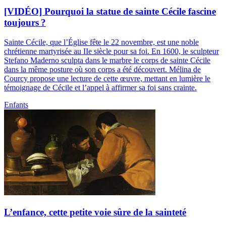
[VIDÉO] Pourquoi la statue de sainte Cécile fascine
toujours ?
Sainte Cécile, que l’Église fête le 22 novembre, est une noble
chrétienne martyrisée au IIe siècle pour sa foi. En 1600, le sculpteur
Stefano Maderno sculpta dans le marbre le corps de sainte Cécile
dans la même posture où son corps a été découvert. Mélina de
Courcy propose une lecture de cette œuvre, mettant en lumière le
témoignage de Cécile et l’appel à affirmer sa foi sans crainte.
Enfants
L’enfance, cette petite voie sûre de la sainteté