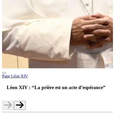
Pape Léon XIV
A
Léon XIV : “La prière est un acte d’espérance”
v