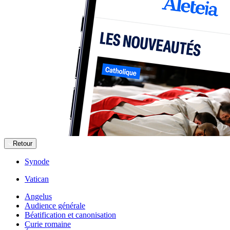
Retour
Synode
Vatican
Angelus
Audience générale
Béatification et canonisation
Curie romaine