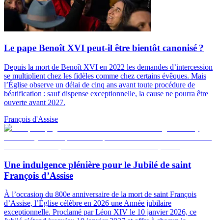
Le pape Benoît XVI peut-il être bientôt canonisé ?
Depuis la mort de Benoît XVI en 2022 les demandes d’intercession
se multiplient chez les fidèles comme chez certains évêques. Mais
l’Église observe un délai de cinq ans avant toute procédure de
béatification : sauf dispense exceptionnelle, la cause ne pourra être
ouverte avant 2027.
François d'Assise
Une indulgence plénière pour le Jubilé de saint
François d’Assise
À l’occasion du 800e anniversaire de la mort de saint François
d’Assise, l’Église célèbre en 2026 une Année jubilaire
exceptionnelle. Proclamé par Léon XIV le 10 janvier 2026, ce