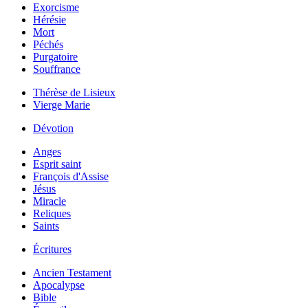
Exorcisme
Hérésie
Mort
Péchés
Purgatoire
Souffrance
Thérèse de Lisieux
Vierge Marie
Dévotion
Anges
Esprit saint
François d'Assise
Jésus
Miracle
Reliques
Saints
Écritures
Ancien Testament
Apocalypse
Bible