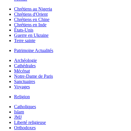
Chrétiens au Nigeria
Chrétiens d'Orient
Chrétiens en Chine
Chrétiens en Inde
États-Unis
Guerre en Ukraine
Terre sainte
Patrimoine Actualités
Archéologie
Cathédrales
Mécénat
Notre-Dame de Paris
Sanctuaires
Voyages
Religion
Catholiques
Islam
JMJ
Liberté religieuse
Orthodoxes