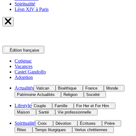
Spiritualité
Léon XIV à Paris
Édition
française
Cotignac
Vacances
Castel Gandolfo
Adoption
Actualités
Vatican
Bioéthique
France
Monde
Patrimoine Actualités
Religion
Société
Lifestyle
Couple
Famille
For Her et For Him
Maison
Santé
Vie professionnelle
Spiritualité
Croix
Dévotion
Écritures
Prière
Rites
Temps liturgiques
Vertus chrétiennes