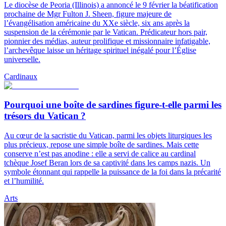
Le diocèse de Peoria (Illinois) a annoncé le 9 février la béatification
prochaine de Mgr Fulton J. Sheen, figure majeure de
l’évangélisation américaine du XXe siècle, six ans après la
suspension de la cérémonie par le Vatican. Prédicateur hors pair,
pionnier des médias, auteur prolifique et missionnaire infatigable,
l’archevêque laisse un héritage spirituel inégalé pour l’Église
universelle.
Cardinaux
Pourquoi une boîte de sardines figure-t-elle parmi les
trésors du Vatican ?
Au cœur de la sacristie du Vatican, parmi les objets liturgiques les
plus précieux, repose une simple boîte de sardines. Mais cette
conserve n’est pas anodine : elle a servi de calice au cardinal
tchèque Josef Beran lors de sa captivité dans les camps nazis. Un
symbole étonnant qui rappelle la puissance de la foi dans la précarité
et l’humilité.
Arts