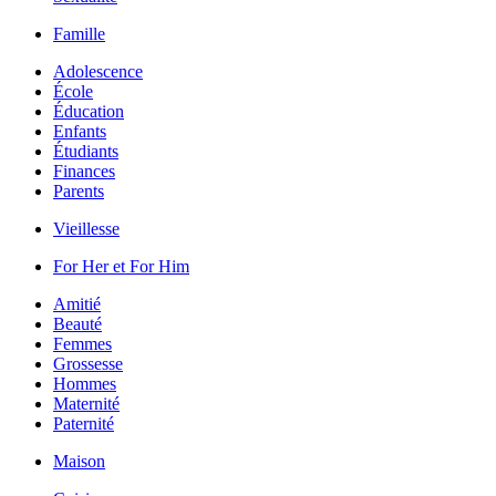
Famille
Adolescence
École
Éducation
Enfants
Étudiants
Finances
Parents
Vieillesse
For Her et For Him
Amitié
Beauté
Femmes
Grossesse
Hommes
Maternité
Paternité
Maison