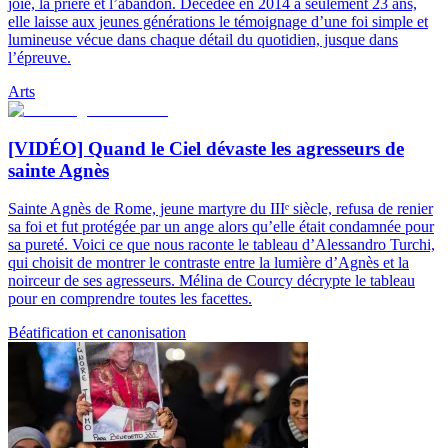
joie, la prière et l’abandon. Décédée en 2014 à seulement 23 ans,
elle laisse aux jeunes générations le témoignage d’une foi simple et
lumineuse vécue dans chaque détail du quotidien, jusque dans
l’épreuve.
Arts
[VIDÉO] Quand le Ciel dévaste les agresseurs de
sainte Agnès
Sainte Agnès de Rome, jeune martyre du IIIᵉ siècle, refusa de renier
sa foi et fut protégée par un ange alors qu’elle était condamnée pour
sa pureté. Voici ce que nous raconte le tableau d’Alessandro Turchi,
qui choisit de montrer le contraste entre la lumière d’Agnès et la
noirceur de ses agresseurs. Mélina de Courcy décrypte le tableau
pour en comprendre toutes les facettes.
Béatification et canonisation