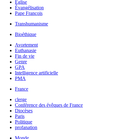
Église
Évangélisation
Pape François
Transhumanisme
Bioéthique
Avortement
Euthanasie
Fin de vie
Genre
GPA
Intelligence artificielle
PMA
France
clerge
Conférence des évêques de France
Diocèses
Paris
Politique
profanation
Monde