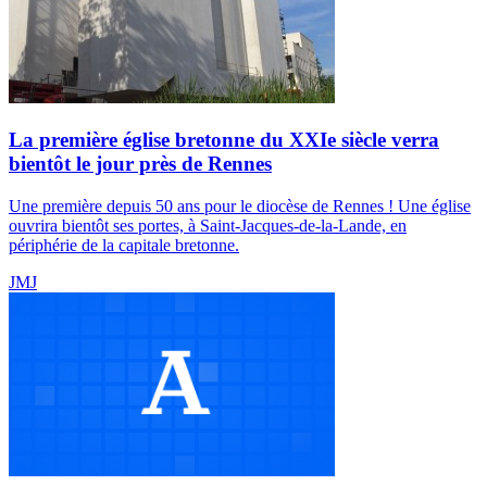
La première église bretonne du XXIe siècle verra
bientôt le jour près de Rennes
Une première depuis 50 ans pour le diocèse de Rennes ! Une église
ouvrira bientôt ses portes, à Saint-Jacques-de-la-Lande, en
périphérie de la capitale bretonne.
JMJ