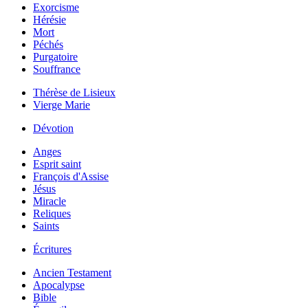
Exorcisme
Hérésie
Mort
Péchés
Purgatoire
Souffrance
Thérèse de Lisieux
Vierge Marie
Dévotion
Anges
Esprit saint
François d'Assise
Jésus
Miracle
Reliques
Saints
Écritures
Ancien Testament
Apocalypse
Bible