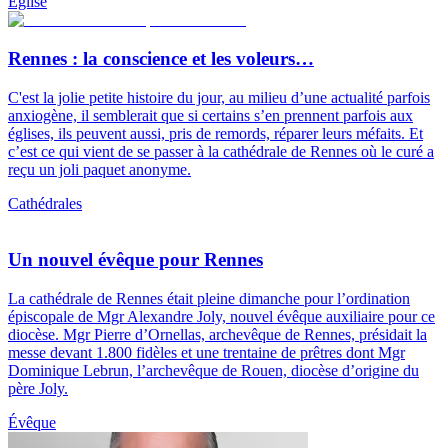
Église
Rennes : la conscience et les voleurs…
C'est la jolie petite histoire du jour, au milieu d’une actualité parfois
anxiogène, il semblerait que si certains s’en prennent parfois aux
églises, ils peuvent aussi, pris de remords, réparer leurs méfaits. Et
c’est ce qui vient de se passer à la cathédrale de Rennes où le curé a
reçu un joli paquet anonyme.
Cathédrales
Un nouvel évêque pour Rennes
La cathédrale de Rennes était pleine dimanche pour l’ordination
épiscopale de Mgr Alexandre Joly, nouvel évêque auxiliaire pour ce
diocèse. Mgr Pierre d’Ornellas, archevêque de Rennes, présidait la
messe devant 1.800 fidèles et une trentaine de prêtres dont Mgr
Dominique Lebrun, l’archevêque de Rouen, diocèse d’origine du
père Joly.
Évêque