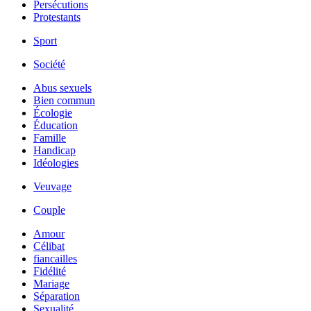
Persécutions
Protestants
Sport
Société
Abus sexuels
Bien commun
Écologie
Éducation
Famille
Handicap
Idéologies
Veuvage
Couple
Amour
Célibat
fiancailles
Fidélité
Mariage
Séparation
Sexualité