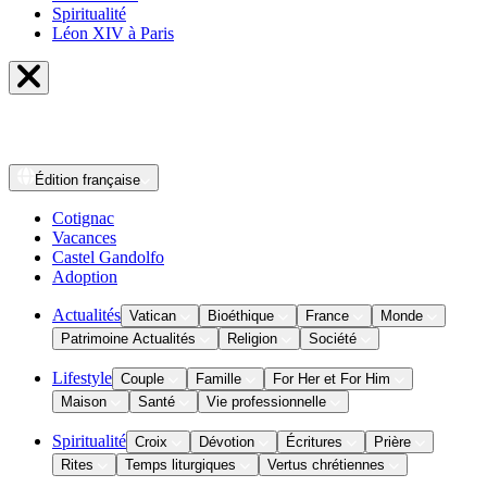
Spiritualité
Léon XIV à Paris
Édition
française
Cotignac
Vacances
Castel Gandolfo
Adoption
Actualités
Vatican
Bioéthique
France
Monde
Patrimoine Actualités
Religion
Société
Lifestyle
Couple
Famille
For Her et For Him
Maison
Santé
Vie professionnelle
Spiritualité
Croix
Dévotion
Écritures
Prière
Rites
Temps liturgiques
Vertus chrétiennes