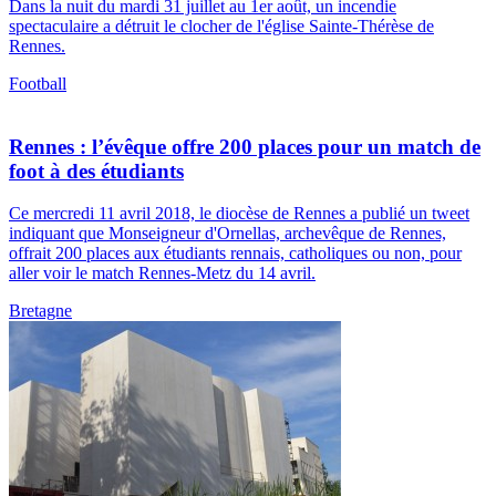
Dans la nuit du mardi 31 juillet au 1er août, un incendie
spectaculaire a détruit le clocher de l'église Sainte-Thérèse de
Rennes.
Football
Rennes : l’évêque offre 200 places pour un match de
foot à des étudiants
Ce mercredi 11 avril 2018, le diocèse de Rennes a publié un tweet
indiquant que Monseigneur d'Ornellas, archevêque de Rennes,
offrait 200 places aux étudiants rennais, catholiques ou non, pour
aller voir le match Rennes-Metz du 14 avril.
Bretagne