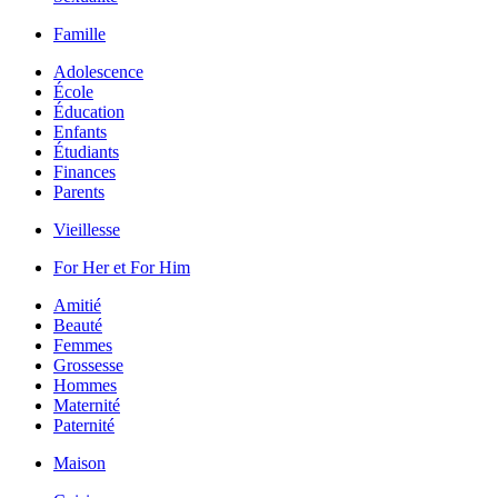
Famille
Adolescence
École
Éducation
Enfants
Étudiants
Finances
Parents
Vieillesse
For Her et For Him
Amitié
Beauté
Femmes
Grossesse
Hommes
Maternité
Paternité
Maison