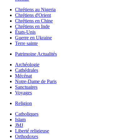
Chrétiens au Nigeria
Chrétiens d'Orient
Chrétiens en Chine
Chrétiens en Inde
États-Unis
Guerre en Ukraine
Terre sainte
Patrimoine Actualités
Archéologie
Cathédrales
Mécénat
Notre-Dame de Paris
Sanctuaires
Voyages
Religion
Catholiques
Islam
JMJ
Liberté religieuse
Orthodoxes