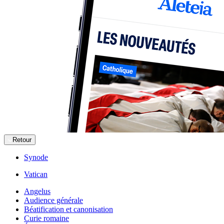
Retour
Synode
Vatican
Angelus
Audience générale
Béatification et canonisation
Curie romaine