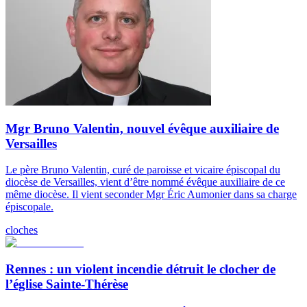
Mgr Bruno Valentin, nouvel évêque auxiliaire de
Versailles
Le père Bruno Valentin, curé de paroisse et vicaire épiscopal du
diocèse de Versailles, vient d’être nommé évêque auxiliaire de ce
même diocèse. Il vient seconder Mgr Éric Aumonier dans sa charge
épiscopale.
cloches
Rennes : un violent incendie détruit le clocher de
l’église Sainte-Thérèse