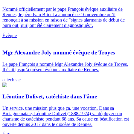
Nommé officiellement par le pape François évêque auxiliaire de
Rennes, le père Ivan Brient a annoncé ce 16 novembre qu’il
renonçait à sa mission en raison de "signes alarmants de début de
burn out [qui] ont été clairement diagnostiqués".
Évêque
Mgr Alexandre Joly nommé évêque de Troyes
Le pape François a nommé Mgr Alexandre Joly évêque de Troyes.
Il était jusqu’à présent évêque auxiliaire de Rennes.
catéchiste
Léontine Dolivet, catéchiste dans l’âme
Un service, une mission plus que ça, une vocation. Dans sa
Bretagne natale, Léontine Dolivet (1888-1974) va déployer son
charisme de catéchiste pendant 68 ans. Sa cause en béatification est
ouverte depuis 2017 dans le diocèse de Rennes.