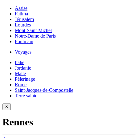
Assise
Fatima
Jérusalem
Lourdes
Mont-Saint-Michel
Notre-Dame de Paris
Pontmain
Voyages
Italie
Jordanie
Malte
Pèlerinage
Rome
Saint-Jacques-de-Compostelle
Terre sainte
✕
Rennes