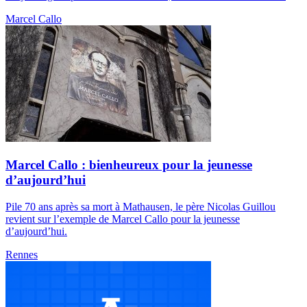
Marcel Callo
Marcel Callo : bienheureux pour la jeunesse
d’aujourd’hui
Pile 70 ans après sa mort à Mathausen, le père Nicolas Guillou
revient sur l’exemple de Marcel Callo pour la jeunesse
d’aujourd’hui.
Rennes