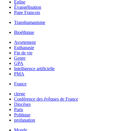
Église
Évangélisation
Pape François
Transhumanisme
Bioéthique
Avortement
Euthanasie
Fin de vie
Genre
GPA
Intelligence artificielle
PMA
France
clerge
Conférence des évêques de France
Diocèses
Paris
Politique
profanation
Monde