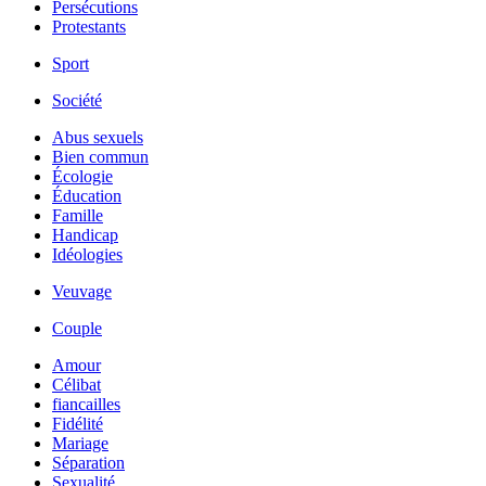
Persécutions
Protestants
Sport
Société
Abus sexuels
Bien commun
Écologie
Éducation
Famille
Handicap
Idéologies
Veuvage
Couple
Amour
Célibat
fiancailles
Fidélité
Mariage
Séparation
Sexualité