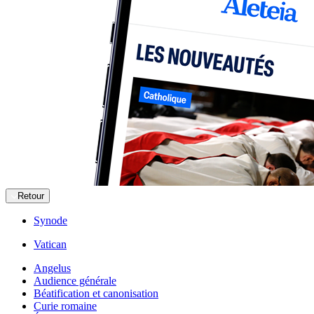
Retour
Synode
Vatican
Angelus
Audience générale
Béatification et canonisation
Curie romaine