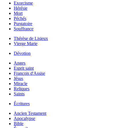
Exorcisme
Hérésie
Mort
Péchés
Purgatoire
Souffrance
Thérèse de Lisieux
Vierge Marie
Dévotion
Anges
Esprit saint
François d'Assise
Jésus
Miracle
Reliques
Saints
Écritures
Ancien Testament
Apocalypse
Bible