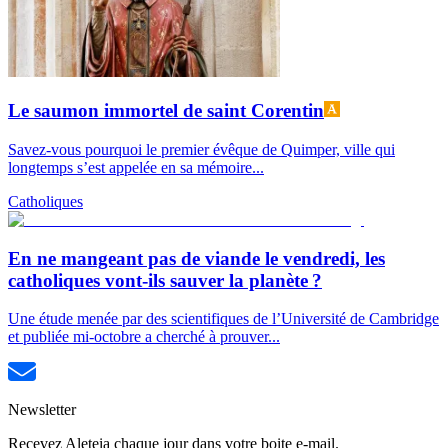
Le saumon immortel de saint Corentin
Savez-vous pourquoi le premier évêque de Quimper, ville qui
longtemps s’est appelée en sa mémoire...
Catholiques
En ne mangeant pas de viande le vendredi, les
catholiques vont-ils sauver la planète ?
Une étude menée par des scientifiques de l’Université de Cambridge
et publiée mi-octobre a cherché à prouver...
Newsletter
Recevez Aleteia chaque jour dans votre boite e-mail.