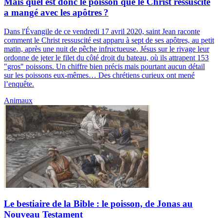
Mais quel est donc le poisson que le Christ ressuscité
a mangé avec les apôtres ?
Dans l'Évangile de ce vendredi 17 avril 2020, saint Jean raconte
comment le Christ ressuscité est apparu à sept de ses apôtres, au petit
matin, après une nuit de pêche infructueuse. Jésus sur le rivage leur
ordonne de jeter le filet du côté droit du bateau, où ils attrapent 153
"gros" poissons. Un chiffre bien précis mais pourtant aucun détail
sur les poissons eux-mêmes… Des chrétiens curieux ont mené
l’enquête.
Animaux
Le bestiaire de la Bible : le poisson, de Jonas au
Nouveau Testament