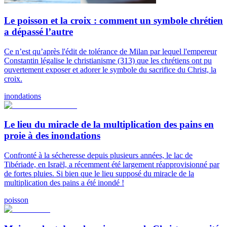
Le poisson et la croix : comment un symbole chrétien
a dépassé l’autre
Ce n’est qu’après l'édit de tolérance de Milan par lequel l'empereur
Constantin légalise le christianisme (313) que les chrétiens ont pu
ouvertement exposer et adorer le symbole du sacrifice du Christ, la
croix.
inondations
Le lieu du miracle de la multiplication des pains en
proie à des inondations
Confronté à la sécheresse depuis plusieurs années, le lac de
Tibériade, en Israël, a récemment été largement réapprovisionné par
de fortes pluies. Si bien que le lieu supposé du miracle de la
multiplication des pains a été inondé !
poisson