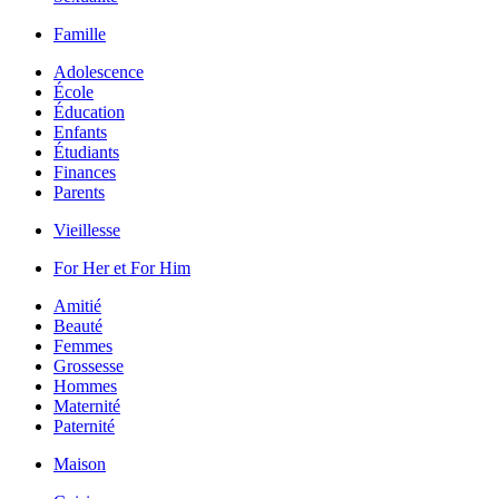
Famille
Adolescence
École
Éducation
Enfants
Étudiants
Finances
Parents
Vieillesse
For Her et For Him
Amitié
Beauté
Femmes
Grossesse
Hommes
Maternité
Paternité
Maison