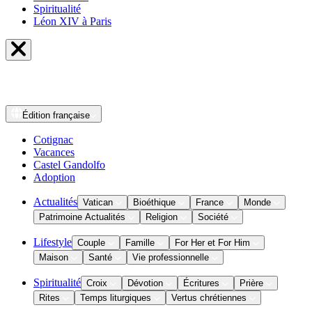
Spiritualité
Léon XIV à Paris
Édition
française
Cotignac
Vacances
Castel Gandolfo
Adoption
Actualités
Vatican
Bioéthique
France
Monde
Patrimoine Actualités
Religion
Société
Lifestyle
Couple
Famille
For Her et For Him
Maison
Santé
Vie professionnelle
Spiritualité
Croix
Dévotion
Écritures
Prière
Rites
Temps liturgiques
Vertus chrétiennes