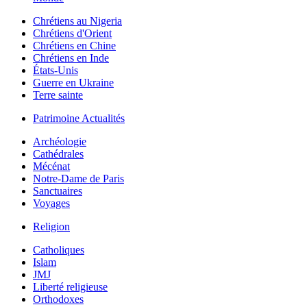
Chrétiens au Nigeria
Chrétiens d'Orient
Chrétiens en Chine
Chrétiens en Inde
États-Unis
Guerre en Ukraine
Terre sainte
Patrimoine Actualités
Archéologie
Cathédrales
Mécénat
Notre-Dame de Paris
Sanctuaires
Voyages
Religion
Catholiques
Islam
JMJ
Liberté religieuse
Orthodoxes