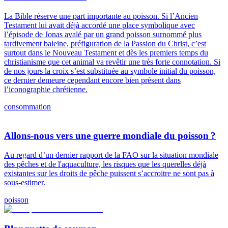
La Bible réserve une part importante au poisson. Si l’Ancien
Testament lui avait déjà accordé une place symbolique avec
l’épisode de Jonas avalé par un grand poisson surnommé plus
tardivement baleine, préfiguration de la Passion du Christ, c’est
surtout dans le Nouveau Testament et dès les premiers temps du
christianisme que cet animal va revêtir une très forte connotation. Si
de nos jours la croix s’est substituée au symbole initial du poisson,
ce dernier demeure cependant encore bien présent dans
l’iconographie chrétienne.
consommation
Allons-nous vers une guerre mondiale du poisson ?
Au regard d’un dernier rapport de la FAO sur la situation mondiale
des pêches et de l'aquaculture, les risques que les querelles déjà
existantes sur les droits de pêche puissent s’accroitre ne sont pas à
sous-estimer.
poisson