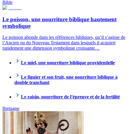
Bible
Le poisson, une nourriture biblique hautement
symbolique
Le poisson abonde dans les références bibliques, qu’il s’agisse de
l’Ancien ou du Nouveau Testament dans lesquels il acquiert
rapidement une dimension symbolique croissante…
Le miel, une nourriture biblique providentielle
Le figuier et son fruit, une nourriture biblique à
double tranchant
Le raisin, nourriture de l’épreuve et de la fertilité
Bretagne