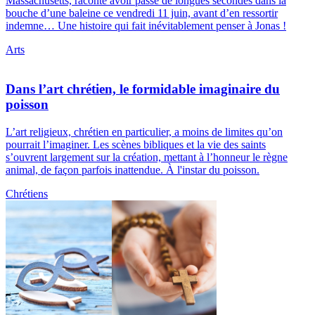
Massachusetts, raconte avoir passé de longues secondes dans la
bouche d’une baleine ce vendredi 11 juin, avant d’en ressortir
indemne… Une histoire qui fait inévitablement penser à Jonas !
Arts
Dans l’art chrétien, le formidable imaginaire du
poisson
L’art religieux, chrétien en particulier, a moins de limites qu’on
pourrait l’imaginer. Les scènes bibliques et la vie des saints
s’ouvrent largement sur la création, mettant à l’honneur le règne
animal, de façon parfois inattendue. À l'instar du poisson.
Chrétiens