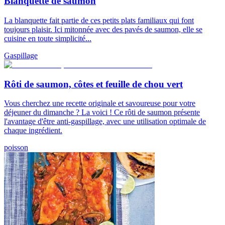
Blanquette de saumon
La blanquette fait partie de ces petits plats familiaux qui font
toujours plaisir. Ici mitonnée avec des pavés de saumon, elle se
cuisine en toute simplicité...
Gaspillage
Rôti de saumon, côtes et feuille de chou vert
Vous cherchez une recette originale et savoureuse pour votre
déjeuner du dimanche ? La voici ! Ce rôti de saumon présente
l'avantage d'être anti-gaspillage, avec une utilisation optimale de
chaque ingrédient.
poisson