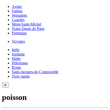
Assise
Fatima
Jérusalem
Lourdes
Mont-Saint-Michel
Notre-Dame de Paris
Pontmain
Voyages
Italie
Jordanie
Malte
Pèlerinage
Rome
Saint-Jacques-de-Compostelle
Terre sainte
✕
poisson