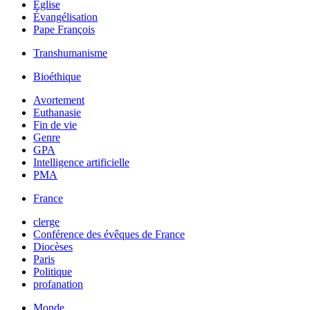
Église
Évangélisation
Pape François
Transhumanisme
Bioéthique
Avortement
Euthanasie
Fin de vie
Genre
GPA
Intelligence artificielle
PMA
France
clerge
Conférence des évêques de France
Diocèses
Paris
Politique
profanation
Monde