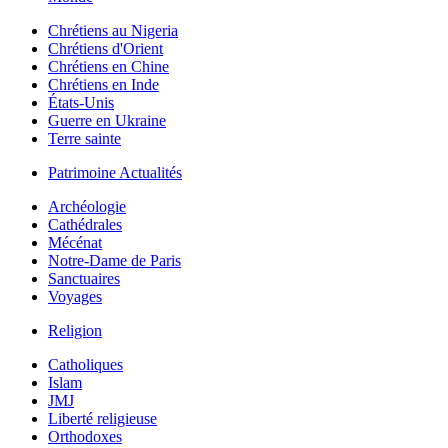
Chrétiens au Nigeria
Chrétiens d'Orient
Chrétiens en Chine
Chrétiens en Inde
États-Unis
Guerre en Ukraine
Terre sainte
Patrimoine Actualités
Archéologie
Cathédrales
Mécénat
Notre-Dame de Paris
Sanctuaires
Voyages
Religion
Catholiques
Islam
JMJ
Liberté religieuse
Orthodoxes