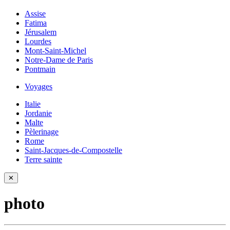
Assise
Fatima
Jérusalem
Lourdes
Mont-Saint-Michel
Notre-Dame de Paris
Pontmain
Voyages
Italie
Jordanie
Malte
Pèlerinage
Rome
Saint-Jacques-de-Compostelle
Terre sainte
✕
photo