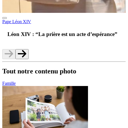
Pape Léon XIV
A
Léon XIV : “La prière est un acte d’espérance”
v
Tout notre contenu photo
Famille