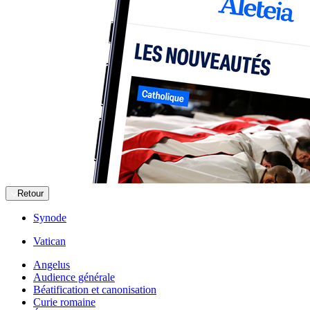
Retour
Synode
Vatican
Angelus
Audience générale
Béatification et canonisation
Curie romaine