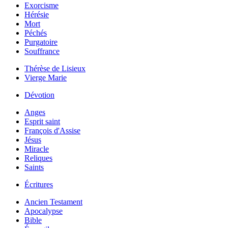
Exorcisme
Hérésie
Mort
Péchés
Purgatoire
Souffrance
Thérèse de Lisieux
Vierge Marie
Dévotion
Anges
Esprit saint
François d'Assise
Jésus
Miracle
Reliques
Saints
Écritures
Ancien Testament
Apocalypse
Bible