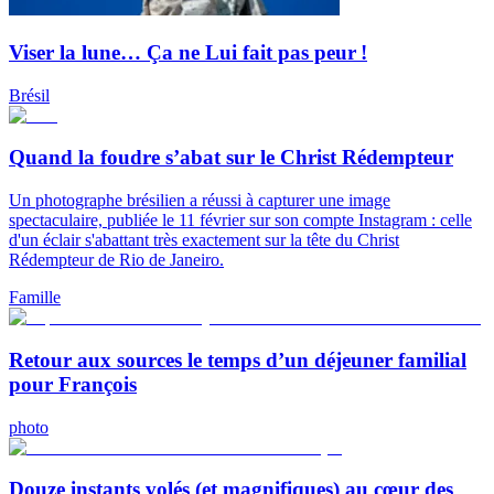
Viser la lune… Ça ne Lui fait pas peur !
Brésil
Quand la foudre s’abat sur le Christ Rédempteur
Un photographe brésilien a réussi à capturer une image
spectaculaire, publiée le 11 février sur son compte Instagram : celle
d'un éclair s'abattant très exactement sur la tête du Christ
Rédempteur de Rio de Janeiro.
Famille
Retour aux sources le temps d’un déjeuner familial
pour François
photo
Douze instants volés (et magnifiques) au cœur des