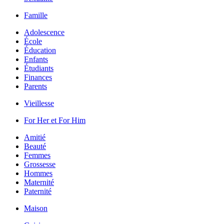
Famille
Adolescence
École
Éducation
Enfants
Étudiants
Finances
Parents
Vieillesse
For Her et For Him
Amitié
Beauté
Femmes
Grossesse
Hommes
Maternité
Paternité
Maison