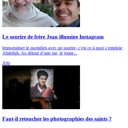
Le sourire de frère Jean illumine Instagram
Immortaliser le quotidien avec un sourire, c’est ce à quoi s’emploie
Abdellah. Au détour d’une rue, le jeune...
Arts
Faut-il retoucher les photographies des saints ?