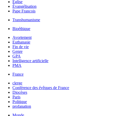
Église
Évangélisation
Pape François
Transhumanisme
Bioéthique
Avortement
Euthanasie
Fin de vie
Genre
GPA
Intelligence artificielle
PMA
France
clerge
Conférence des évêques de France
Diocèses
Paris
Politique
profanation
Monde