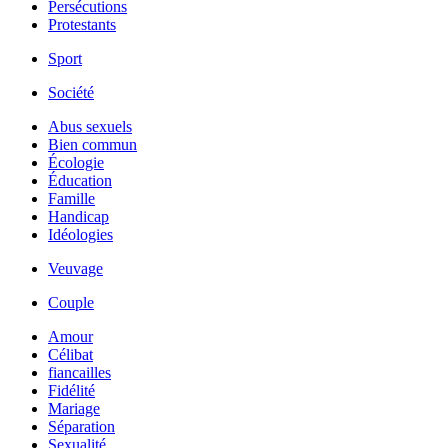
Persécutions
Protestants
Sport
Société
Abus sexuels
Bien commun
Écologie
Éducation
Famille
Handicap
Idéologies
Veuvage
Couple
Amour
Célibat
fiancailles
Fidélité
Mariage
Séparation
Sexualité