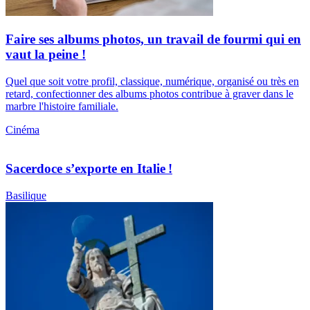
Faire ses albums photos, un travail de fourmi qui en
vaut la peine !
Quel que soit votre profil, classique, numérique, organisé ou très en
retard, confectionner des albums photos contribue à graver dans le
marbre l'histoire familiale.
Cinéma
Sacerdoce s’exporte en Italie !
Basilique