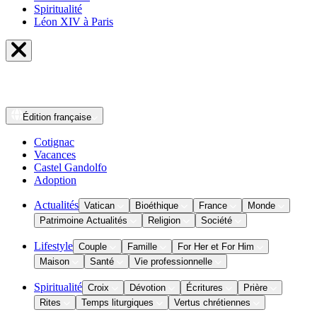
Spiritualité
Léon XIV à Paris
Édition
française
Cotignac
Vacances
Castel Gandolfo
Adoption
Actualités
Vatican
Bioéthique
France
Monde
Patrimoine Actualités
Religion
Société
Lifestyle
Couple
Famille
For Her et For Him
Maison
Santé
Vie professionnelle
Spiritualité
Croix
Dévotion
Écritures
Prière
Rites
Temps liturgiques
Vertus chrétiennes