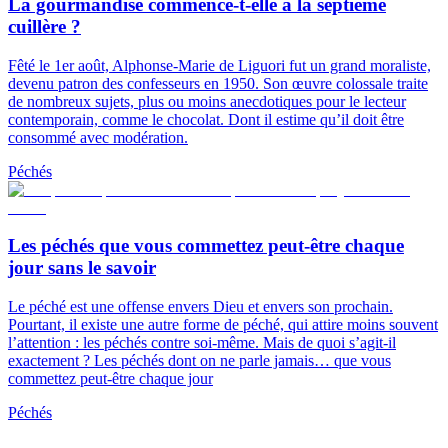
La gourmandise commence-t-elle à la septième
cuillère ?
Fêté le 1er août, Alphonse-Marie de Liguori fut un grand moraliste,
devenu patron des confesseurs en 1950. Son œuvre colossale traite
de nombreux sujets, plus ou moins anecdotiques pour le lecteur
contemporain, comme le chocolat. Dont il estime qu’il doit être
consommé avec modération.
Péchés
Les péchés que vous commettez peut-être chaque
jour sans le savoir
Le péché est une offense envers Dieu et envers son prochain.
Pourtant, il existe une autre forme de péché, qui attire moins souvent
l’attention : les péchés contre soi-même. Mais de quoi s’agit-il
exactement ? Les péchés dont on ne parle jamais… que vous
commettez peut-être chaque jour
Péchés