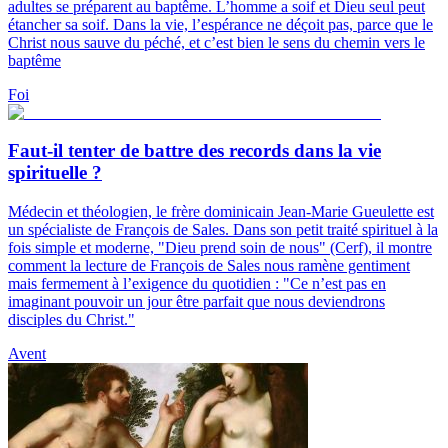
adultes se préparent au baptême. L’homme a soif et Dieu seul peut
étancher sa soif. Dans la vie, l’espérance ne déçoit pas, parce que le
Christ nous sauve du péché, et c’est bien le sens du chemin vers le
baptême
Foi
Faut-il tenter de battre des records dans la vie
spirituelle ?
Médecin et théologien, le frère dominicain Jean-Marie Gueulette est
un spécialiste de François de Sales. Dans son petit traité spirituel à la
fois simple et moderne, "Dieu prend soin de nous" (Cerf), il montre
comment la lecture de François de Sales nous ramène gentiment
mais fermement à l’exigence du quotidien : "Ce n’est pas en
imaginant pouvoir un jour être parfait que nous deviendrons
disciples du Christ."
Avent