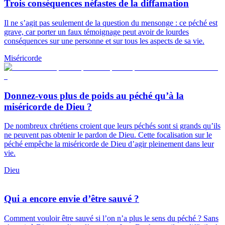
Trois conséquences néfastes de la diffamation
Il ne s’agit pas seulement de la question du mensonge : ce péché est
grave, car porter un faux témoignage peut avoir de lourdes
conséquences sur une personne et sur tous les aspects de sa vie.
Miséricorde
Donnez-vous plus de poids au péché qu’à la
miséricorde de Dieu ?
De nombreux chrétiens croient que leurs péchés sont si grands qu’ils
ne peuvent pas obtenir le pardon de Dieu. Cette focalisation sur le
péché empêche la miséricorde de Dieu d’agir pleinement dans leur
vie.
Dieu
Qui a encore envie d’être sauvé ?
Comment vouloir être sauvé si l’on n’a plus le sens du péché ? Sans