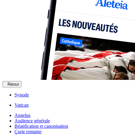
Retour
Synode
Vatican
Angelus
Audience générale
Béatification et canonisation
Curie romaine