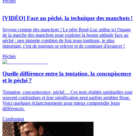
Péchés
[VIDÉO] Face au péché, la technique des manchots !
Soyons comme des manchots ! Le père René-Luc utilise ici l'image
de la marche des manchots pour explorer la bonne attitude face au
péché : peu importe combien de fois nous tombons, le plus
important, c'est de toujours se relever et de continuer d'avancer !
Péchés
Quelle différence entre la tentation, la concupiscence
et le péché ?
Tentation, concupiscence, péché… Ces trois réalités spirituelles sont
souvent confondues et leur signification peut parfois sembler floue.
Voici quelques éclaircissements pour mieux comprendre leurs
différences.
Confession