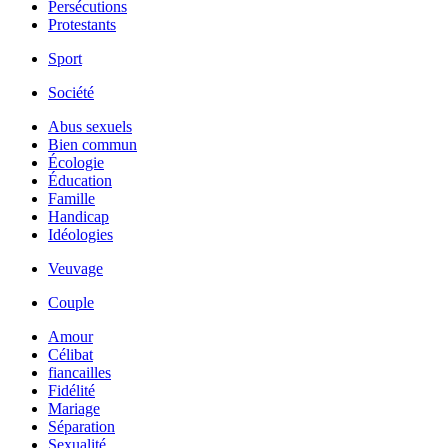
Persécutions
Protestants
Sport
Société
Abus sexuels
Bien commun
Écologie
Éducation
Famille
Handicap
Idéologies
Veuvage
Couple
Amour
Célibat
fiancailles
Fidélité
Mariage
Séparation
Sexualité