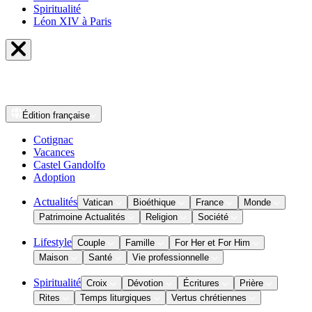
Spiritualité
Léon XIV à Paris
Édition
française
Cotignac
Vacances
Castel Gandolfo
Adoption
Actualités
Vatican
Bioéthique
France
Monde
Patrimoine Actualités
Religion
Société
Lifestyle
Couple
Famille
For Her et For Him
Maison
Santé
Vie professionnelle
Spiritualité
Croix
Dévotion
Écritures
Prière
Rites
Temps liturgiques
Vertus chrétiennes