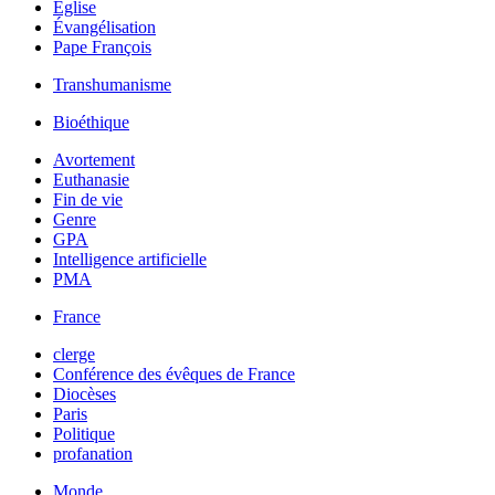
Église
Évangélisation
Pape François
Transhumanisme
Bioéthique
Avortement
Euthanasie
Fin de vie
Genre
GPA
Intelligence artificielle
PMA
France
clerge
Conférence des évêques de France
Diocèses
Paris
Politique
profanation
Monde