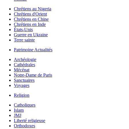
Chrétiens au Nigeria
Chrétiens d'Orient
Chrétiens en Chine
Chrétiens en Inde
États-Unis
Guerre en Ukraine
Terre sainte
Patrimoine Actualités
Archéologie
Cathédrales
Mécénat
Notre-Dame de Paris
Sanctuaires
Voyages
Religion
Catholiques
Islam
JMJ
Liberté religieuse
Orthodoxes