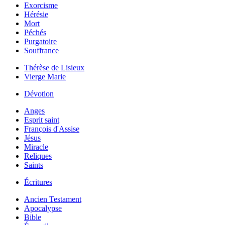
Exorcisme
Hérésie
Mort
Péchés
Purgatoire
Souffrance
Thérèse de Lisieux
Vierge Marie
Dévotion
Anges
Esprit saint
François d'Assise
Jésus
Miracle
Reliques
Saints
Écritures
Ancien Testament
Apocalypse
Bible