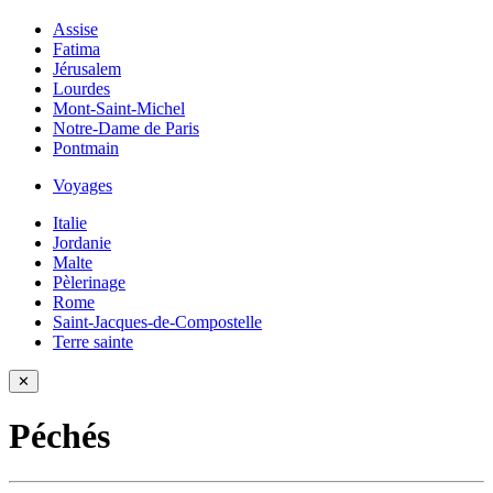
Assise
Fatima
Jérusalem
Lourdes
Mont-Saint-Michel
Notre-Dame de Paris
Pontmain
Voyages
Italie
Jordanie
Malte
Pèlerinage
Rome
Saint-Jacques-de-Compostelle
Terre sainte
✕
Péchés