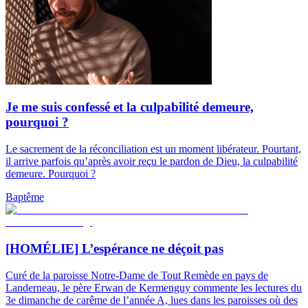
Je me suis confessé et la culpabilité demeure,
pourquoi ?
Le sacrement de la réconciliation est un moment libérateur. Pourtant,
il arrive parfois qu’après avoir reçu le pardon de Dieu, la culpabilité
demeure. Pourquoi ?
Baptême
[HOMÉLIE] L’espérance ne déçoit pas
Curé de la paroisse Notre-Dame de Tout Remède en pays de
Landerneau, le père Erwan de Kermenguy commente les lectures du
3e dimanche de carême de l’année A, lues dans les paroisses où des