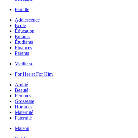
Famille
Adolescence
École
Éducation
Enfants
Étudiants
Finances
Parents
Vieillesse
For Her et For Him
Amitié
Beauté
Femmes
Grossesse
Hommes
Maternité
Paternité
Maison