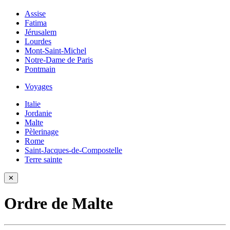
Assise
Fatima
Jérusalem
Lourdes
Mont-Saint-Michel
Notre-Dame de Paris
Pontmain
Voyages
Italie
Jordanie
Malte
Pèlerinage
Rome
Saint-Jacques-de-Compostelle
Terre sainte
✕
Ordre de Malte