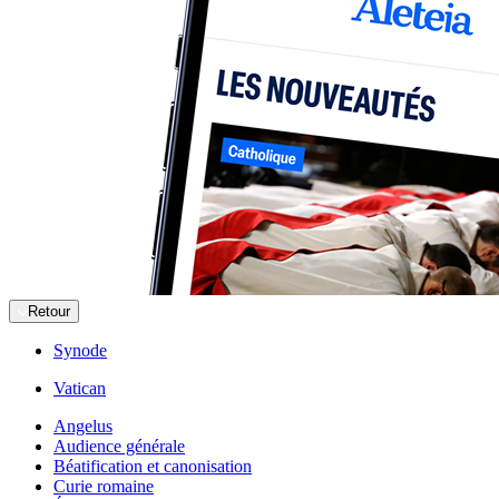
Retour
Synode
Vatican
Angelus
Audience générale
Béatification et canonisation
Curie romaine