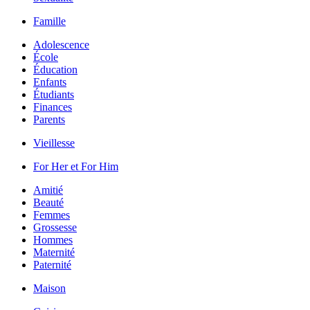
Famille
Adolescence
École
Éducation
Enfants
Étudiants
Finances
Parents
Vieillesse
For Her et For Him
Amitié
Beauté
Femmes
Grossesse
Hommes
Maternité
Paternité
Maison