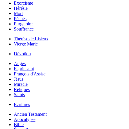
Exorcisme
Hérésie
Mort
Péchés
Purgatoire
Souffrance
Thérèse de Lisieux
Vierge Marie
Dévotion
Anges
Esprit saint
François d'Assise
Jésus
Miracle
Reliques
Saints
Écritures
Ancien Testament
Apocalypse
Bible