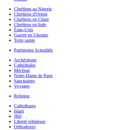
Chrétiens au Nigeria
Chrétiens d'Orient
Chrétiens en Chine
Chrétiens en Inde
États-Unis
Guerre en Ukraine
Terre sainte
Patrimoine Actualités
Archéologie
Cathédrales
Mécénat
Notre-Dame de Paris
Sanctuaires
Voyages
Religion
Catholiques
Islam
JMJ
Liberté religieuse
Orthodoxes