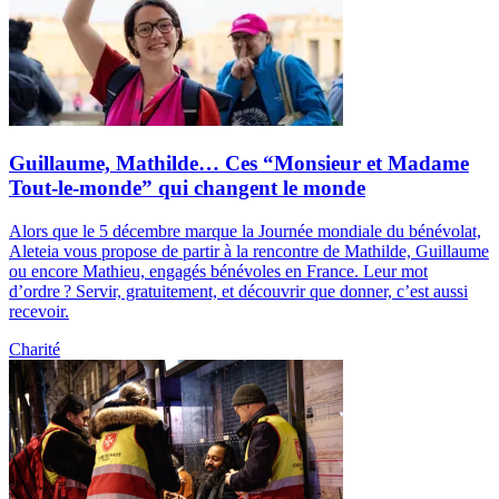
Guillaume, Mathilde… Ces “Monsieur et Madame
Tout-le-monde” qui changent le monde
Alors que le 5 décembre marque la Journée mondiale du bénévolat,
Aleteia vous propose de partir à la rencontre de Mathilde, Guillaume
ou encore Mathieu, engagés bénévoles en France. Leur mot
d’ordre ? Servir, gratuitement, et découvrir que donner, c’est aussi
recevoir.
Charité