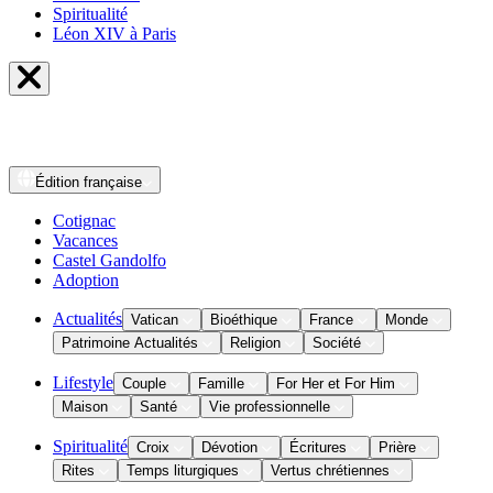
Spiritualité
Léon XIV à Paris
Édition
française
Cotignac
Vacances
Castel Gandolfo
Adoption
Actualités
Vatican
Bioéthique
France
Monde
Patrimoine Actualités
Religion
Société
Lifestyle
Couple
Famille
For Her et For Him
Maison
Santé
Vie professionnelle
Spiritualité
Croix
Dévotion
Écritures
Prière
Rites
Temps liturgiques
Vertus chrétiennes