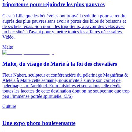
triporteurs pour rejoindre les plus pauvres
C'est à Lille que les bénévoles ont trouvé la solution pour se rendre
auprès des plus pauvres sans avoir à porter des kilos de boissons et
de sachets repas. Son nom : les triporteurs, à savoir des vélos avec
un bac situé à l'avant pour y mettre toutes les affaires nécessaires.
Vidéo.
Malte
Malte, du visage de Marie à la foi des chevaliers
Fleur Nabert, sculpteur et conférencière du pèlerinage Magnificat &
Aleteia à Malte cette semaine, nous invite à suivre son carnet de
pèlerinage sur l’archipel. Entre histoires et sensations, elle révèle
toutes les facettes de cette destination dont on ne soupçonne que trop
peu l’immense portée spirituelle. (3/6)
Culture
Une expo photo bouleversante