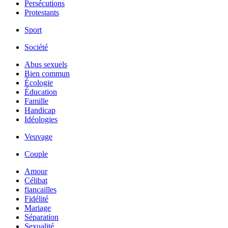
Persécutions
Protestants
Sport
Société
Abus sexuels
Bien commun
Écologie
Éducation
Famille
Handicap
Idéologies
Veuvage
Couple
Amour
Célibat
fiancailles
Fidélité
Mariage
Séparation
Sexualité