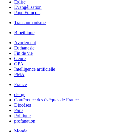
Église
Évangélisation
Pape François
Transhumanisme
Bioéthique
Avortement
Euthanasie
Fin de vie
Genre
GPA
Intelligence artificielle
PMA
France
clerge
Conférence des évêques de France
Diocèses
Paris
Politique
profanation
Monde