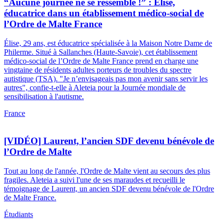
“Aucune journée ne se ressemble !” : Élise,
éducatrice dans un établissement médico-social de
l’Ordre de Malte France
Élise, 29 ans, est éducatrice spécialisée à la Maison Notre Dame de
Philerme. Situé à Sallanches (Haute-Savoie), cet établissement
médico-social de l’Ordre de Malte France prend en charge une
vingtaine de résidents adultes porteurs de troubles du spectre
autistique (TSA). "Je n’envisageais pas mon avenir sans servir les
autres", confie-t-elle à Aleteia pour la Journée mondiale de
sensibilisation à l'autisme.
France
[VIDÉO] Laurent, l’ancien SDF devenu bénévole de
l’Ordre de Malte
Tout au long de l'année, l'Ordre de Malte vient au secours des plus
fragiles. Aleteia a suivi l'une de ses maraudes et recueilli le
témoignage de Laurent, un ancien SDF devenu bénévole de l'Ordre
de Malte France.
Étudiants