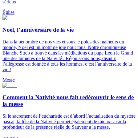
sérieux.
Église
Noël, l’anniversaire de la vie
Dans la pénombre de nos vies et sous le poids des malheurs du
monde, Noël est un motif de joie pour tous. Notre chroniqueuse
Blanche Streb a trouvé dans les méditations du pape Léon le Grand
une des lumières de la Nativité : Réjouissons-nous, disait-il,
l’allégresse est donnée à tous les hommes, c’est l’anniversaire de la
vie !
Messe
Comment la Nativité nous fait redécouvrir le sens de
la messe
Si le sacrement de l’eucharistie est d’abord l’actualisation du mystère
pascal, la fête de la Nativité permet également de mieux saisir la
profondeur de la présence réelle du Sauveur à la messe.
ecrivain