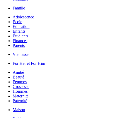
Famille
Adolescence
École
Éducation
Enfants
Étudiants
Finances
Parents
Vieillesse
For Her et For Him
Amitié
Beauté
Femmes
Grossesse
Hommes
Maternité
Paternité
Maison