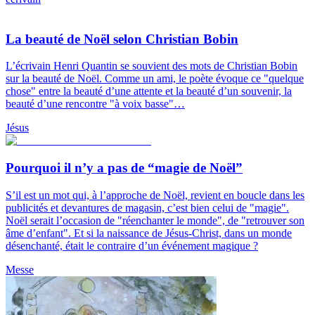
La beauté de Noël selon Christian Bobin
L’écrivain Henri Quantin se souvient des mots de Christian Bobin
sur la beauté de Noël. Comme un ami, le poète évoque ce "quelque
chose" entre la beauté d’une attente et la beauté d’un souvenir, la
beauté d’une rencontre "à voix basse"…
Jésus
Pourquoi il n’y a pas de “magie de Noël”
S’il est un mot qui, à l’approche de Noël, revient en boucle dans les
publicités et devantures de magasin, c’est bien celui de "magie".
Noël serait l’occasion de "réenchanter le monde", de "retrouver son
âme d’enfant". Et si la naissance de Jésus-Christ, dans un monde
désenchanté, était le contraire d’un événement magique ?
Messe