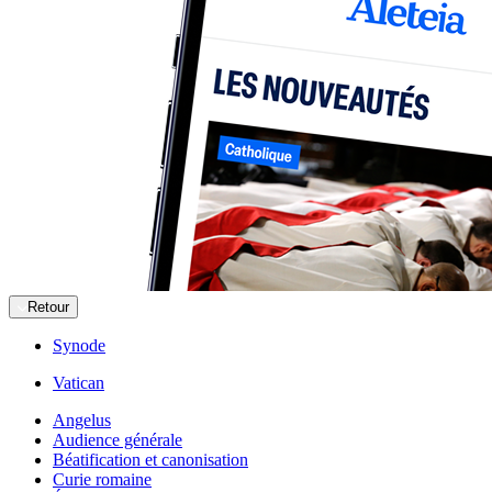
Retour
Synode
Vatican
Angelus
Audience générale
Béatification et canonisation
Curie romaine