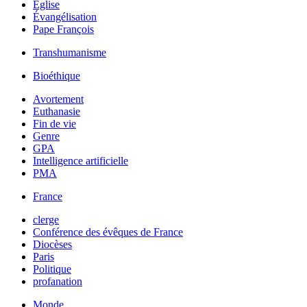
Église
Évangélisation
Pape François
Transhumanisme
Bioéthique
Avortement
Euthanasie
Fin de vie
Genre
GPA
Intelligence artificielle
PMA
France
clerge
Conférence des évêques de France
Diocèses
Paris
Politique
profanation
Monde