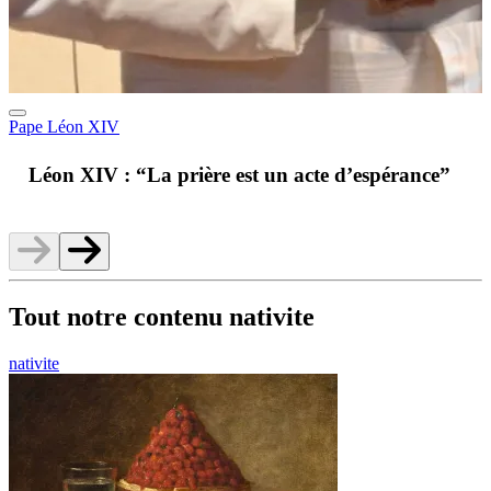
Pape Léon XIV
A
Léon XIV : “La prière est un acte d’espérance”
v
Tout notre contenu nativite
nativite