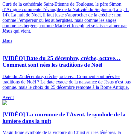
Curé de la cathédrale Saint-Etienne de Toulouse, le père Simon
d’Artigue commente l’évangile de la Nativité du Seigneur (Lc 2, 1-
14). La nuit de Noël, il faut juste s’approcher de la crèche : non
comme l’empereur ou les aubergistes, mais comme les anges,
comme les bergers, comme Marie et Joseph, et se laisser aimer par
Jésus qui vient.
Jésus
[VIDÉO] Date du 25 décembre, crèche, octave…
Comment sont nées les traditions de Noël
Date du 25 décembre, crèche, octave... Comment sont nées les
traditions de Noël ? La date exacte de la naissance de Jésus n'est pas
connue, mais le choix du 25 décembre remonte à la Rome Antique.
Avent
[VIDÉO] La couronne de l’Avent, le symbole de la
lumière dans la nuit
Magnifique symbole de la victoire du Christ sur les ténèbres, la