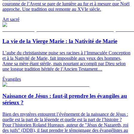
couronne de l’Avent se pare de lumière au fur et à mesure que Noël
approche. Une tradition qui remonte au XVIe siècle.
Art sacré
La vie de la Vierge Marie : la Nativité de Marie
L’aube du christianisme puise ses racines à l’Immaculée Conception
et à la Nativité de Marie, fait impossible aux yeux des hommes,
Anne sa mère étant stérile, mais pourtant accompli par Dieu selon
une longue tradition héritée de l’Ancien Testament…
Évangiles
Naissance de Jésus : faut-il prendre les évangiles au
sérieux ?
Bien des mystères entourent l’événement de la naissance de Jésus :
quelle est la part de la légende et quelle est la part de l’histoire ?
Pour l’historien Roland Hureaux, auteur de "Jésus de Nazareth, roi
des juifs" (DDB), il faut prendre le témoignage des évangélistes au