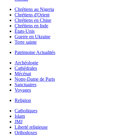
Chrétiens au Nigeria
Chrétiens d'Orient
Chrétiens en Chine
Chrétiens en Inde
États-Unis
Guerre en Ukraine
Terre sainte
Patrimoine Actualités
Archéologie
Cathédrales
Mécénat
Notre-Dame de Paris
Sanctuaires
Voyages
Religion
Catholiques
Islam
JMJ
Liberté religieuse
Orthodoxes