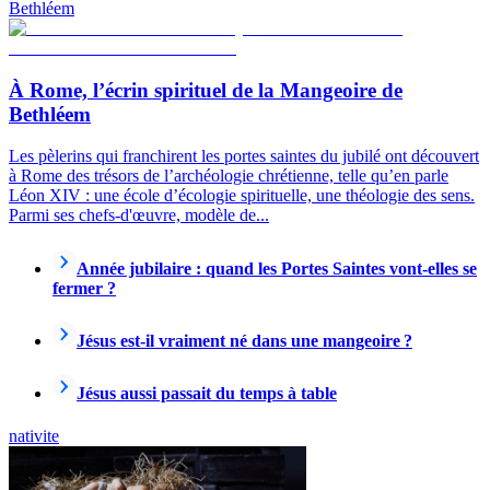
Bethléem
À Rome, l’écrin spirituel de la Mangeoire de
Bethléem
Les pèlerins qui franchirent les portes saintes du jubilé ont découvert
à Rome des trésors de l’archéologie chrétienne, telle qu’en parle
Léon XIV : une école d’écologie spirituelle, une théologie des sens.
Parmi ses chefs-d'œuvre, modèle de...
Année jubilaire : quand les Portes Saintes vont-elles se
fermer ?
Jésus est-il vraiment né dans une mangeoire ?
Jésus aussi passait du temps à table
nativite