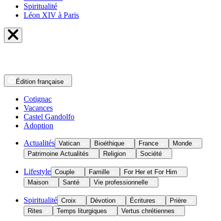
Spiritualité
Léon XIV à Paris
Édition
française
Cotignac
Vacances
Castel Gandolfo
Adoption
Actualités
Vatican
Bioéthique
France
Monde
Patrimoine Actualités
Religion
Société
Lifestyle
Couple
Famille
For Her et For Him
Maison
Santé
Vie professionnelle
Spiritualité
Croix
Dévotion
Écritures
Prière
Rites
Temps liturgiques
Vertus chrétiennes