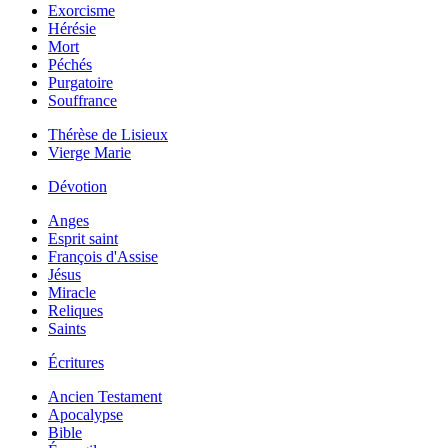
Exorcisme
Hérésie
Mort
Péchés
Purgatoire
Souffrance
Thérèse de Lisieux
Vierge Marie
Dévotion
Anges
Esprit saint
François d'Assise
Jésus
Miracle
Reliques
Saints
Écritures
Ancien Testament
Apocalypse
Bible