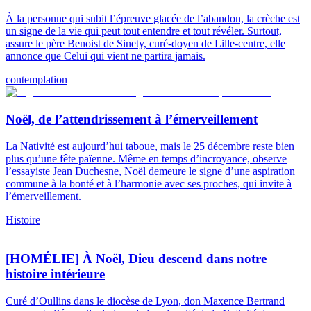
À la personne qui subit l’épreuve glacée de l’abandon, la crèche est
un signe de la vie qui peut tout entendre et tout révéler. Surtout,
assure le père Benoist de Sinety, curé-doyen de Lille-centre, elle
annonce que Celui qui vient ne partira jamais.
contemplation
Noël, de l’attendrissement à l’émerveillement
La Nativité est aujourd’hui taboue, mais le 25 décembre reste bien
plus qu’une fête païenne. Même en temps d’incroyance, observe
l’essayiste Jean Duchesne, Noël demeure le signe d’une aspiration
commune à la bonté et à l’harmonie avec ses proches, qui invite à
l’émerveillement.
Histoire
[HOMÉLIE] À Noël, Dieu descend dans notre
histoire intérieure
Curé d’Oullins dans le diocèse de Lyon, don Maxence Bertrand