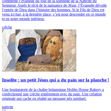
commente l’évangile du jour de la solennité de la Nativité du
Seigneur. Après le récit de la naissance de Jésus, l’Évangile dévoile
l’entrée de Dieu dans l’histoire des hommes. Si le Fils de Dieu est
venu ici-bas, à la dernière place, c’est pour descendre en ce monde
et en notre monde intérieur.
crèche
Insolite : un petit Jésus qui a du pain sur la planche !
Une boulangerie de la chaîne britannique Hobbs House Bakery a
confectionné une crèche entièrement avec du pain. Une création
originale qui cache en réalité un message très spirituel.
nativite