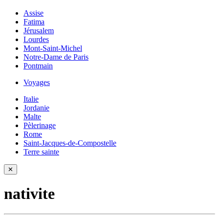
Assise
Fatima
Jérusalem
Lourdes
Mont-Saint-Michel
Notre-Dame de Paris
Pontmain
Voyages
Italie
Jordanie
Malte
Pèlerinage
Rome
Saint-Jacques-de-Compostelle
Terre sainte
✕
nativite