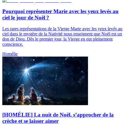
Pourquoi représenter Marie avec les yeux levés au
ciel le jour de Noël ?
Les rares représentations de la Vierge Marie avec les yeux levés au
ciel dans le mystère de la Nativité nous enseignent que Noël est un
don de Dieu. Dès le premier jour, la Vierge en eut pleinement
conscience.
Homélie
[HOMÉLIE] La nuit de Noël, s’approcher de la
crèche et se laisser aimer